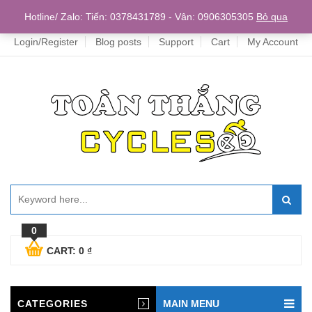
Home
Hotline/ Zalo: Tiến: 0378431789 - Vân: 0906305305
Bỏ qua
Login/Register
Blog posts
Support
Cart
My Account
0
CART:
0
₫
CATEGORIES
MAIN MENU