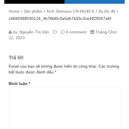
Home
Sản phẩm
Xích Shimano CN-HG40 6,7,8s tốc độ
z4685988030124_4b76bf0c9a5db7b55c3ce492ff267a6f
Z4685988030124_4B76BF0C9A5DB7
by:
Nguyễn Thị Vân
0 comment
Tháng Chín
12, 2023
Trả lời
Email của bạn sẽ không được hiển thị công khai.
Các trường
bắt buộc được đánh dấu
*
Bình luận
*