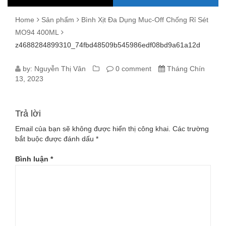
Home
Sản phẩm
Bình Xịt Đa Dụng Muc-Off Chống Rỉ Sét
MO94 400ML
z4688284899310_74fbd48509b545986edf08bd9a61a12d
Z4688284899310_74FBD48509B5459
by:
Nguyễn Thị Vân
0 comment
Tháng Chín
13, 2023
Trả lời
Email của bạn sẽ không được hiển thị công khai.
Các trường
bắt buộc được đánh dấu
*
Bình luận
*