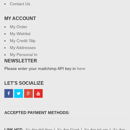
Contact Us
MY ACCOUNT
My Order
My Wishlist
My Credit Slip
My Addresses
My Personal In
NEWSLETTER
Please enter your mailchimp API key in
here
LET'S SOCIALIZE
ACCEPTED PAYMENT METHODS:
LINK HOT:
Xe đạp thể thao
Xe đạp Giant
Xe đạp trẻ em
Xe đạp