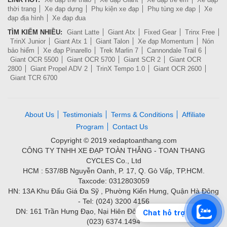
thời trang
Xe đạp dựng
Phụ kiện xe đạp
Phụ tùng xe đạp
Xe
đạp địa hình
Xe đạp đua
TÌM KIẾM NHIỀU:
Giant Latte
Giant Atx
Fixed Gear
Trinx Free
TrinX Junior
Giant Atx 1
Giant Talon
Xe đạp Momentum
Nón
bảo hiểm
Xe đạp Pinarello
Trek Marlin 7
Cannondale Trail 6
Giant OCR 5500
Giant OCR 5700
Giant SCR 2
Giant OCR
2800
Giant Propel ADV 2
TrinX Tempo 1.0
Giant OCR 2600
Giant TCR 6700
About Us
Testimonials
Terms & Conditions
Affiliate
Program
Contact Us
Copyright © 2019 xedaptoanthang.com
CÔNG TY TNHH XE ĐẠP TOÀN THẮNG - TOAN THANG
CYCLES Co., Ltd
HCM : 537/8B Nguyễn Oanh, P. 17, Q. Gò Vấp, TP.HCM.
Taxcode: 0312803059
HN: 13A Khu Đấu Giá Đa Sỹ , Phường Kiến Hưng, Quận Hà Đông
- Tel: (024) 3200 4156
DN: 161 Trần Hưng Đạo, Nại Hiên Đông, Quận Sơn Trà - Tel:
Chat hỗ trợ
(023) 6374.1494