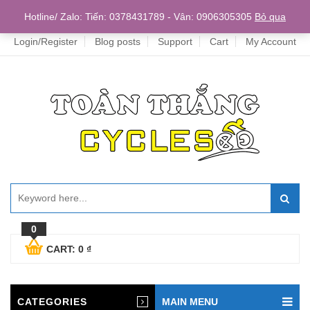
Home
Hotline/ Zalo: Tiến: 0378431789 - Vân: 0906305305
Bỏ qua
Login/Register
Blog posts
Support
Cart
My Account
0
CART:
0
₫
CATEGORIES
MAIN MENU