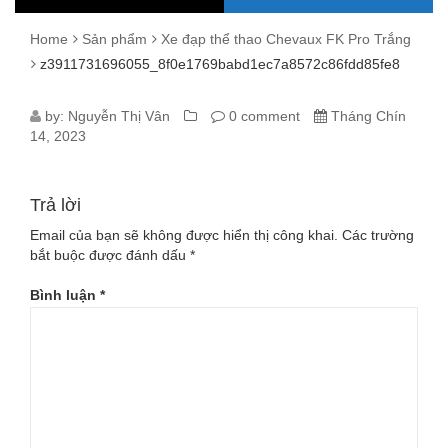
Home
Sản phẩm
Xe đạp thể thao Chevaux FK Pro Trắng
z3911731696055_8f0e1769babd1ec7a8572c86fdd85fe8
Z3911731696055_8F0E1769BABD1E
by:
Nguyễn Thị Vân
0 comment
Tháng Chín
14, 2023
Trả lời
Email của bạn sẽ không được hiển thị công khai.
Các trường
bắt buộc được đánh dấu
*
Bình luận
*