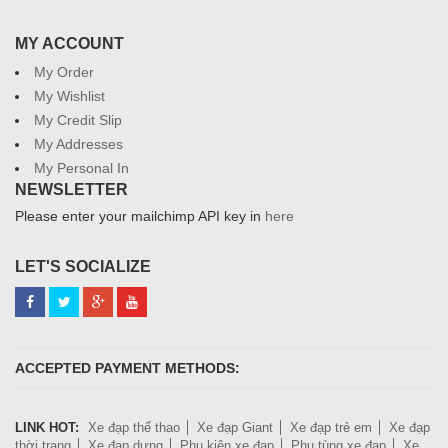
MY ACCOUNT
My Order
My Wishlist
My Credit Slip
My Addresses
My Personal In
NEWSLETTER
Please enter your mailchimp API key in
here
LET'S SOCIALIZE
ACCEPTED PAYMENT METHODS:
LINK HOT:
Xe đạp thể thao
Xe đạp Giant
Xe đạp trẻ em
Xe đạp
thời trang
Xe đạp dựng
Phụ kiện xe đạp
Phụ tùng xe đạp
Xe