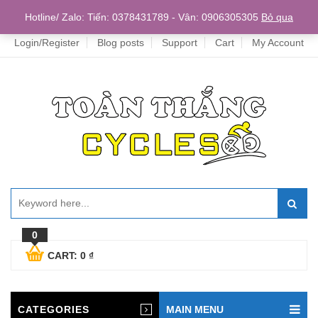
Home
Hotline/ Zalo: Tiến: 0378431789 - Vân: 0906305305
Bỏ qua
Login/Register
Blog posts
Support
Cart
My Account
0
CART:
0
₫
CATEGORIES
MAIN MENU