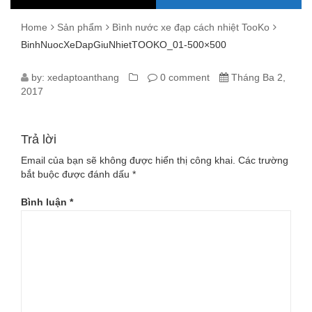
Home
Sản phẩm
Bình nước xe đạp cách nhiệt TooKo
BinhNuocXeDapGiuNhietTOOKO_01-500×500
BINHNUOCXEDAPGIUNHIETTOOKO_
by:
xedaptoanthang
0 comment
Tháng Ba 2,
2017
500×500
Trả lời
Email của bạn sẽ không được hiển thị công khai.
Các trường
bắt buộc được đánh dấu
*
Bình luận
*