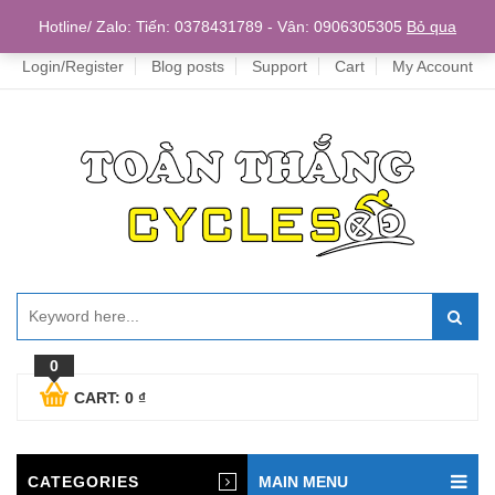
Home
Hotline/ Zalo: Tiến: 0378431789 - Vân: 0906305305
Bỏ qua
Login/Register
Blog posts
Support
Cart
My Account
0
CART:
0
₫
CATEGORIES
MAIN MENU