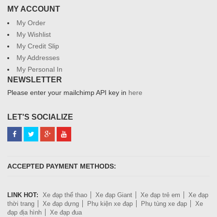
MY ACCOUNT
My Order
My Wishlist
My Credit Slip
My Addresses
My Personal In
NEWSLETTER
Please enter your mailchimp API key in
here
LET'S SOCIALIZE
ACCEPTED PAYMENT METHODS:
LINK HOT:
Xe đạp thể thao
Xe đạp Giant
Xe đạp trẻ em
Xe đạp
thời trang
Xe đạp dựng
Phụ kiện xe đạp
Phụ tùng xe đạp
Xe
đạp địa hình
Xe đạp đua