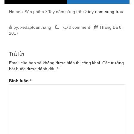
Home
Sản phẩm
Tay nắm sừng trâu
tay-nam-sung-trau
TAY-
by:
xedaptoanthang
0 comment
Tháng Ba 8,
2017
NAM-
SUNG-
Trả lời
TRAU
Email của bạn sẽ không được hiển thị công khai.
Các trường
bắt buộc được đánh dấu
*
Bình luận
*