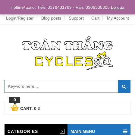
Home
Hotline/ Zalo: Tiến: 0378431789 - Vân: 0906305305
Bỏ qua
Login/Register
Blog posts
Support
Cart
My Account
0
CART:
0
₫
CATEGORIES
MAIN MENU