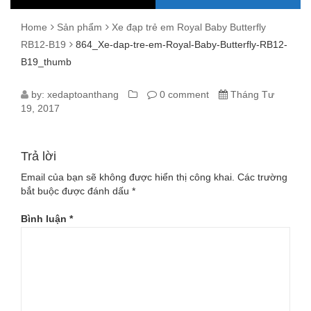
Home
Sản phẩm
Xe đạp trẻ em Royal Baby Butterfly
RB12-B19
864_Xe-dap-tre-em-Royal-Baby-Butterfly-RB12-
B19_thumb
864_XE-
by:
xedaptoanthang
0 comment
Tháng Tư
19, 2017
DAP-
TRE-
Trả lời
EM-
Email của bạn sẽ không được hiển thị công khai.
Các trường
bắt buộc được đánh dấu
*
ROYAL-
Bình luận
*
BABY-
BUTTERFLY-
RB12-