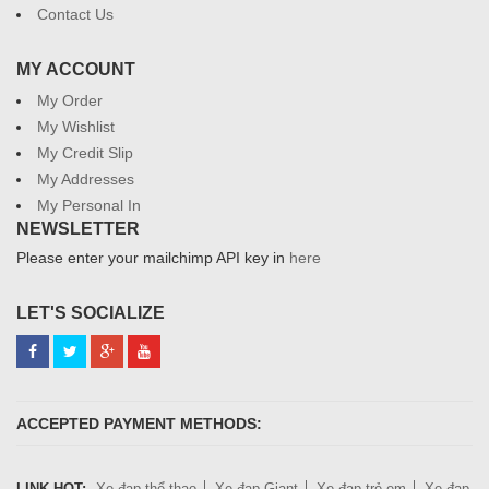
Contact Us
MY ACCOUNT
My Order
My Wishlist
My Credit Slip
My Addresses
My Personal In
NEWSLETTER
Please enter your mailchimp API key in
here
LET'S SOCIALIZE
ACCEPTED PAYMENT METHODS:
LINK HOT:
Xe đạp thể thao
Xe đạp Giant
Xe đạp trẻ em
Xe đạp