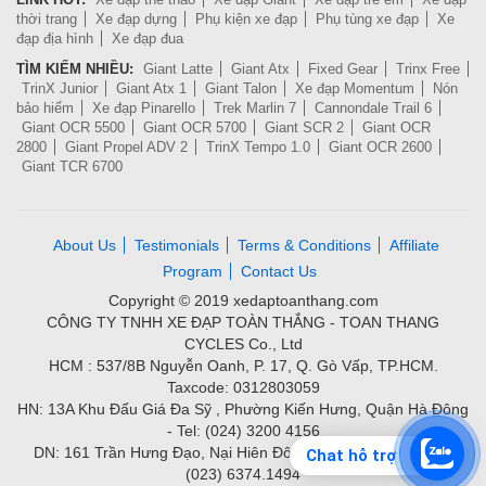
thời trang
Xe đạp dựng
Phụ kiện xe đạp
Phụ tùng xe đạp
Xe
đạp địa hình
Xe đạp đua
TÌM KIẾM NHIỀU:
Giant Latte
Giant Atx
Fixed Gear
Trinx Free
TrinX Junior
Giant Atx 1
Giant Talon
Xe đạp Momentum
Nón
bảo hiểm
Xe đạp Pinarello
Trek Marlin 7
Cannondale Trail 6
Giant OCR 5500
Giant OCR 5700
Giant SCR 2
Giant OCR
2800
Giant Propel ADV 2
TrinX Tempo 1.0
Giant OCR 2600
Giant TCR 6700
About Us
Testimonials
Terms & Conditions
Affiliate
Program
Contact Us
Copyright © 2019 xedaptoanthang.com
CÔNG TY TNHH XE ĐẠP TOÀN THẮNG - TOAN THANG
CYCLES Co., Ltd
HCM : 537/8B Nguyễn Oanh, P. 17, Q. Gò Vấp, TP.HCM.
Taxcode: 0312803059
HN: 13A Khu Đấu Giá Đa Sỹ , Phường Kiến Hưng, Quận Hà Đông
- Tel: (024) 3200 4156
DN: 161 Trần Hưng Đạo, Nại Hiên Đông, Quận Sơn Trà - Tel:
Chat hỗ trợ
(023) 6374.1494