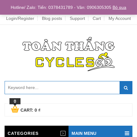
Home
Hotline/ Zalo: Tiến: 0378431789 - Vân: 0906305305
Bỏ qua
Login/Register
Blog posts
Support
Cart
My Account
0
CART:
0
₫
CATEGORIES
MAIN MENU