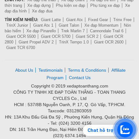
thời trang
Xe đạp dựng
Phụ kiện xe đạp
Phụ tùng xe đạp
Xe
đạp địa hình
Xe đạp đua
TÌM KIẾM NHIỀU:
Giant Latte
Giant Atx
Fixed Gear
Trinx Free
TrinX Junior
Giant Atx 1
Giant Talon
Xe đạp Momentum
Nón
bảo hiểm
Xe đạp Pinarello
Trek Marlin 7
Cannondale Trail 6
Giant OCR 5500
Giant OCR 5700
Giant SCR 2
Giant OCR
2800
Giant Propel ADV 2
TrinX Tempo 1.0
Giant OCR 2600
Giant TCR 6700
About Us
Testimonials
Terms & Conditions
Affiliate
Program
Contact Us
Copyright © 2019 xedaptoanthang.com
CÔNG TY TNHH XE ĐẠP TOÀN THẮNG - TOAN THANG
CYCLES Co., Ltd
HCM : 537/8B Nguyễn Oanh, P. 17, Q. Gò Vấp, TP.HCM.
Taxcode: 0312803059
HN: 13A Khu Đấu Giá Đa Sỹ , Phường Kiến Hưng, Quận Hà Đông
- Tel: (024) 3200 4156
DN: 161 Trần Hưng Đạo, Nại Hiên Đông, Quận Sơn Trà - Tel:
Chat hỗ trợ
(023) 6374.1494