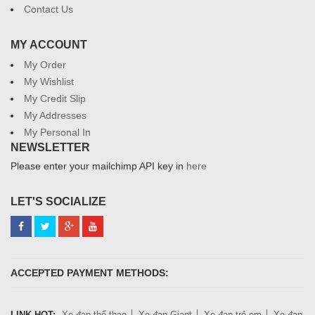
Contact Us
MY ACCOUNT
My Order
My Wishlist
My Credit Slip
My Addresses
My Personal In
NEWSLETTER
Please enter your mailchimp API key in
here
LET'S SOCIALIZE
ACCEPTED PAYMENT METHODS:
LINK HOT:
Xe đạp thể thao
Xe đạp Giant
Xe đạp trẻ em
Xe đạp