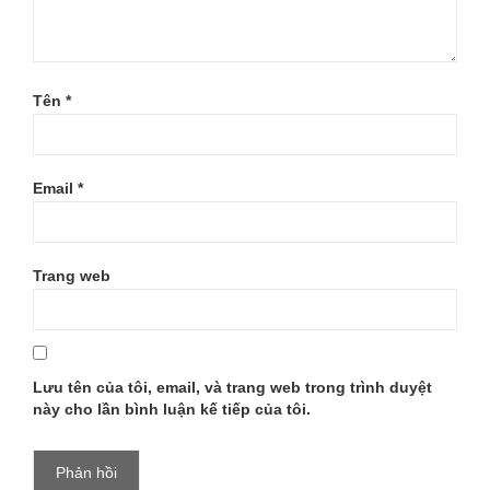
DEN-
XANH-
DUONG
Tên
*
Email
*
Trang web
Lưu tên của tôi, email, và trang web trong trình duyệt
này cho lần bình luận kế tiếp của tôi.