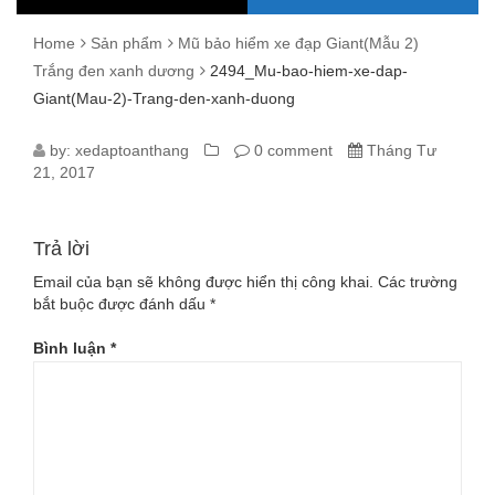
Home
Sản phẩm
Mũ bảo hiểm xe đạp Giant(Mẫu 2)
Trắng đen xanh dương
2494_Mu-bao-hiem-xe-dap-
Giant(Mau-2)-Trang-den-xanh-duong
2494_MU-
by:
xedaptoanthang
0 comment
Tháng Tư
21, 2017
BAO-
HIEM-
Trả lời
XE-
Email của bạn sẽ không được hiển thị công khai.
Các trường
bắt buộc được đánh dấu
*
DAP-
Bình luận
*
GIANT(MAU-
2)-
TRANG-