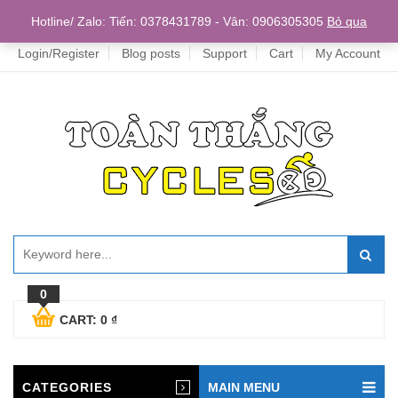
Home
Hotline/ Zalo: Tiến: 0378431789 - Vân: 0906305305
Bỏ qua
Login/Register
Blog posts
Support
Cart
My Account
0
CART:
0
₫
CATEGORIES
MAIN MENU