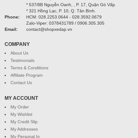
* 537/8B Nguyễn Oanh, , P. 17, Quận Gò Vấp.
* 321 Hồng Lạc, P. 10, Q. Tân Bình.
Phone:
HCM: 028.2253.0644 - 028.3592.0679
Zalo-Viper: 0378431789 / 0906.305.305
Email:
contact@shopxedap.vn
COMPANY
About Us
Testimonials
Terms & Conditions
Affiliate Program
Contact Us
MY ACCOUNT
My Order
My Wishlist
My Credit Slip
My Addresses
My Personal In