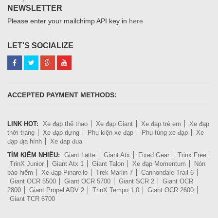
NEWSLETTER
Please enter your mailchimp API key in
here
LET'S SOCIALIZE
ACCEPTED PAYMENT METHODS:
LINK HOT:
Xe đạp thể thao
Xe đạp Giant
Xe đạp trẻ em
Xe đạp
thời trang
Xe đạp dựng
Phụ kiện xe đạp
Phụ tùng xe đạp
Xe
đạp địa hình
Xe đạp đua
TÌM KIẾM NHIỀU:
Giant Latte
Giant Atx
Fixed Gear
Trinx Free
TrinX Junior
Giant Atx 1
Giant Talon
Xe đạp Momentum
Nón
bảo hiểm
Xe đạp Pinarello
Trek Marlin 7
Cannondale Trail 6
Giant OCR 5500
Giant OCR 5700
Giant SCR 2
Giant OCR
2800
Giant Propel ADV 2
TrinX Tempo 1.0
Giant OCR 2600
Giant TCR 6700