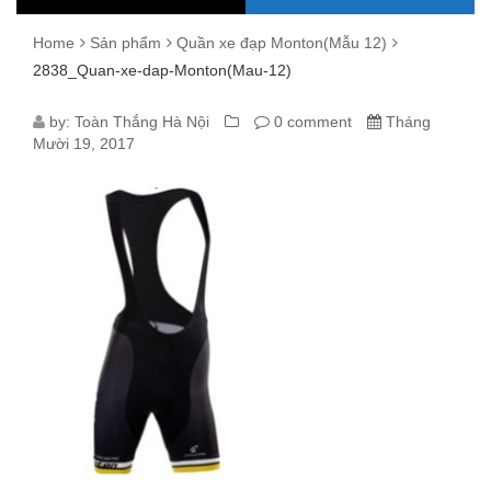
Home
Sản phẩm
Quần xe đạp Monton(Mẫu 12)
2838_Quan-xe-dap-Monton(Mau-12)
2838_QUAN-
by:
Toàn Thắng Hà Nội
0 comment
Tháng
Mười 19, 2017
XE-
DAP-
MONTON(MAU-
12)