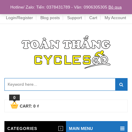
Home
Hotline/ Zalo: Tiến: 0378431789 - Vân: 0906305305
Bỏ qua
Login/Register
Blog posts
Support
Cart
My Account
0
CART:
0
₫
CATEGORIES
MAIN MENU