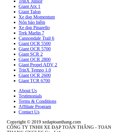
TrinX Junior
Giant Atx 1
Giant Talon
Xe đạp Momentum
Nón bảo hiểm
Xe đạp Pinarello
Trek Marlin 7
Cannondale Trail 6
Giant OCR 5500
Giant OCR 5700
Giant SCR 2
Giant OCR 2800
Giant Propel ADV 2
TrinX Tempo 1.0
Giant OCR 2600
Giant TCR 6700
About Us
Testimonials
Terms & Conditions
Affiliate Program
Contact Us
Copyright © 2019 xedaptoanthang.com
CÔNG TY TNHH XE ĐẠP TOÀN THẮNG - TOAN