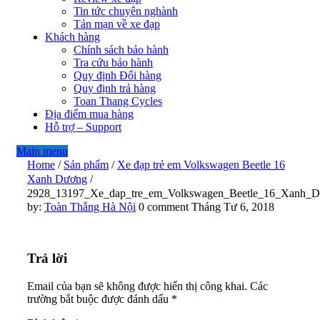
Tin tức chuyên nghành
Tản mạn về xe đạp
Khách hàng
Chính sách bảo hành
Tra cứu bảo hành
Quy định Đổi hàng
Quy định trả hàng
Toan Thang Cycles
Địa điểm mua hàng
Hỗ trợ – Support
Main menu
Home
/
Sản phẩm
/
Xe đạp trẻ em Volkswagen Beetle 16
Xanh Dương
/
2928_13197_Xe_dap_tre_em_Volkswagen_Beetle_16_Xanh_
2928_13197_Xe_dap_tre_em_
by:
Toàn Thắng Hà Nội
0 comment
Tháng Tư 6, 2018
Trả lời
Email của bạn sẽ không được hiển thị công khai.
Các
trường bắt buộc được đánh dấu
*