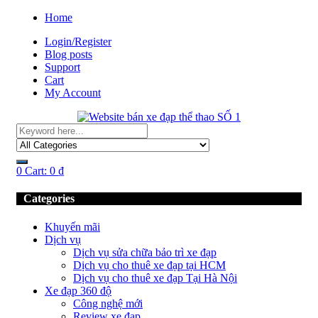
Home
Login/Register
Blog posts
Support
Cart
My Account
0
Cart:
0
₫
Categories
Khuyến mãi
Dịch vụ
Dịch vụ sửa chữa bảo trì xe đạp
Dịch vụ cho thuê xe đạp tại HCM
Dịch vụ cho thuê xe đạp Tại Hà Nội
Xe đạp 360 độ
Công nghệ mới
Review xe đạp