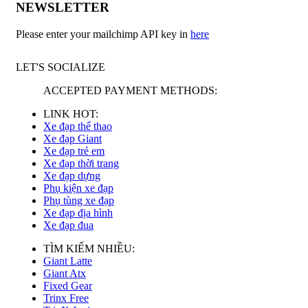
NEWSLETTER
Please enter your mailchimp API key in
here
LET'S SOCIALIZE
ACCEPTED PAYMENT METHODS:
LINK HOT:
Xe đạp thể thao
Xe đạp Giant
Xe đạp trẻ em
Xe đạp thời trang
Xe đạp dựng
Phụ kiện xe đạp
Phụ tùng xe đạp
Xe đạp địa hình
Xe đạp đua
TÌM KIẾM NHIỀU:
Giant Latte
Giant Atx
Fixed Gear
Trinx Free