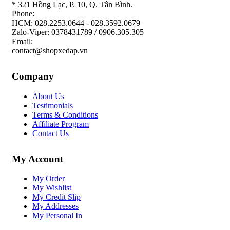
* 321 Hồng Lạc, P. 10, Q. Tân Bình.
Phone:
HCM: 028.2253.0644 - 028.3592.0679
Zalo-Viper: 0378431789 / 0906.305.305
Email:
contact@shopxedap.vn
Company
About Us
Testimonials
Terms & Conditions
Affiliate Program
Contact Us
My Account
My Order
My Wishlist
My Credit Slip
My Addresses
My Personal In