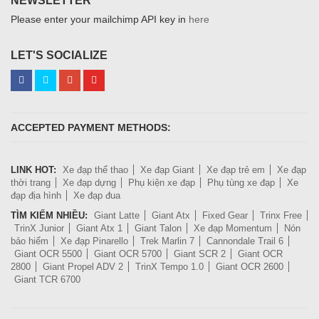
NEWSLETTER
Please enter your mailchimp API key in
here
LET'S SOCIALIZE
ACCEPTED PAYMENT METHODS:
LINK HOT:
Xe đạp thể thao
Xe đạp Giant
Xe đạp trẻ em
Xe đạp
thời trang
Xe đạp dựng
Phụ kiện xe đạp
Phụ tùng xe đạp
Xe
đạp địa hình
Xe đạp đua
TÌM KIẾM NHIỀU:
Giant Latte
Giant Atx
Fixed Gear
Trinx Free
TrinX Junior
Giant Atx 1
Giant Talon
Xe đạp Momentum
Nón
bảo hiểm
Xe đạp Pinarello
Trek Marlin 7
Cannondale Trail 6
Giant OCR 5500
Giant OCR 5700
Giant SCR 2
Giant OCR
2800
Giant Propel ADV 2
TrinX Tempo 1.0
Giant OCR 2600
Giant TCR 6700