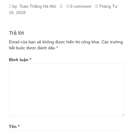
2925_XE-
by:
Toàn Thắng Hà Nội
0 comment
Tháng Tư
16, 2018
DAP-
TRE-
Trả lời
EM-
Email của bạn sẽ không được hiển thị công khai.
Các trường
bắt buộc được đánh dấu
*
VOLKSWAGEN-
Bình luận
*
BEETLE-
16-
DO
Tên
*