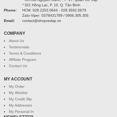
* 321 Hồng Lạc, P. 10, Q. Tân Bình.
Phone:
HCM: 028.2253.0644 - 028.3592.0679
Zalo-Viper: 0378431789 / 0906.305.305
Email:
contact@shopxedap.vn
COMPANY
About Us
Testimonials
Terms & Conditions
Affiliate Program
Contact Us
MY ACCOUNT
My Order
My Wishlist
My Credit Slip
My Addresses
My Personal In