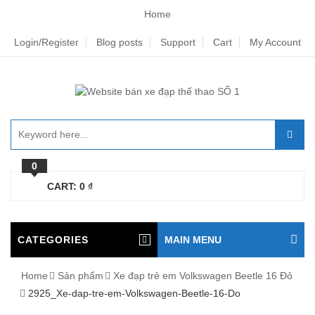
Home
Login/Register
Blog posts
Support
Cart
My Account
0
CART:
0
₫
CATEGORIES
MAIN MENU
Home
Sản phẩm
Xe đạp trẻ em Volkswagen Beetle 16 Đỏ
2925_Xe-dap-tre-em-Volkswagen-Beetle-16-Do