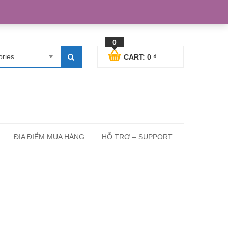
egister
Blog posts
Support
Cart
My Account
0
ories
CART:
0
₫
ĐỊA ĐIỂM MUA HÀNG
HỖ TRỢ – SUPPORT