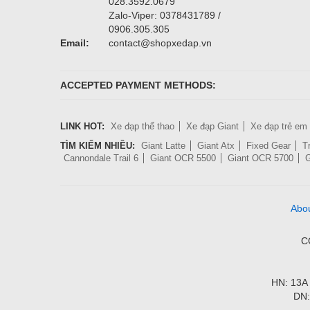
028.3592.0679
Zalo-Viper: 0378431789 /
0906.305.305
Email:
contact@shopxedap.vn
ACCEPTED PAYMENT METHODS:
LINK HOT:
Xe đạp thể thao
Xe đạp Giant
Xe đạp trẻ em
TÌM KIẾM NHIỀU:
Giant Latte
Giant Atx
Fixed Gear
T
Cannondale Trail 6
Giant OCR 5500
Giant OCR 5700
G
Abo
C
HN: 13A 
DN: