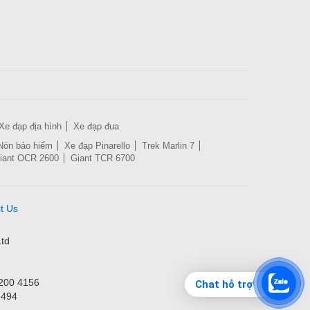
Xe đạp địa hình
Xe đạp đua
Nón bảo hiểm
Xe đạp Pinarello
Trek Marlin 7
iant OCR 2600
Giant TCR 6700
t Us
td
3200 4156
Chat hỗ trợ
1494