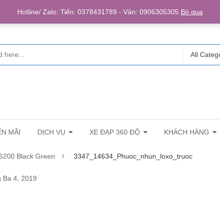
Login/R
Hotline/ Zalo: Tiến: 0378431789 - Vân: 0906305305
Bỏ qua
All Categ
N MÃI
DỊCH VỤ
XE ĐẠP 360 ĐỘ
KHÁCH HÀNG
-6200 Black Green
3347_14634_Phuoc_nhun_loxo_truoc
OXO_TRUOC
 Ba 4, 2019