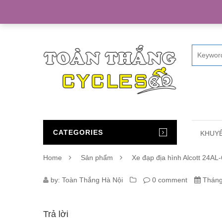
Home
CATEGORIES
KHUYẾ
Home
Sản phẩm
Xe đạp địa hình Alcott 24AL
3347_14634_PHUOC_NHUN_L
by:
Toàn Thắng Hà Nội
0 comment
Tháng
Trả lời