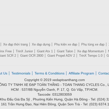
Xe đạp thời trang
Xe đạp dựng
Phụ kiện xe đạp
Phụ tùng xe đạp
rinx Free
TrinX Junior
Giant Atx 1
Giant Talon
Xe đạp Momentum
iant SCR 2
Giant OCR 2800
Giant Propel ADV 2
TrinX Tempo 1.0
G
ut Us
Testimonials
Terms & Conditions
Affiliate Program
Contac
Copyright © 2019 xedaptoanthang.com
ÔNG TY TNHH XE ĐẠP TOÀN THẮNG - TOAN THANG CYCLES Co., L
HCM : 537/8B Nguyễn Oanh, P. 17, Q. Gò Vấp, TP.HCM.
Taxcode: 0312803059
Khu Đấu Giá Đa Sỹ , Phường Kiến Hưng, Quận Hà Đông - Tel: (024) 
 161 Trần Hưng Đạo, Nại Hiên Đông, Quận Sơn Trà - Tel: (023) 6374.