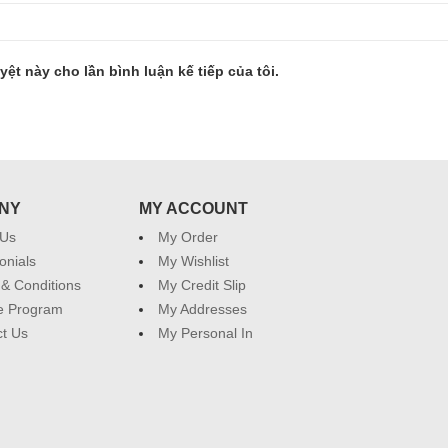
yệt này cho lần bình luận kế tiếp của tôi.
NY
MY ACCOUNT
 Us
My Order
onials
My Wishlist
& Conditions
My Credit Slip
ate Program
My Addresses
t Us
My Personal In