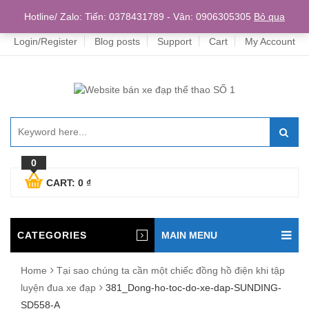
Home
Hotline/ Zalo: Tiến: 0378431789 - Vân: 0906305305
Bỏ qua
Login/Register
Blog posts
Support
Cart
My Account
0
CART:
0
₫
CATEGORIES
MAIN MENU
Home
Tại sao chúng ta cần một chiếc đồng hồ điện khi tập
luyện đua xe đạp
381_Dong-ho-toc-do-xe-dap-SUNDING-
SD558-A