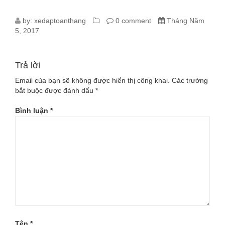
381_DONG-
by:
xedaptoanthang
0 comment
Tháng Năm
5, 2017
HO-
TOC-
Trả lời
DO-
Email của bạn sẽ không được hiển thị công khai.
Các trường
bắt buộc được đánh dấu
*
XE-
Bình luận
*
DAP-
SUNDING-
SD558-
A
Tên
*