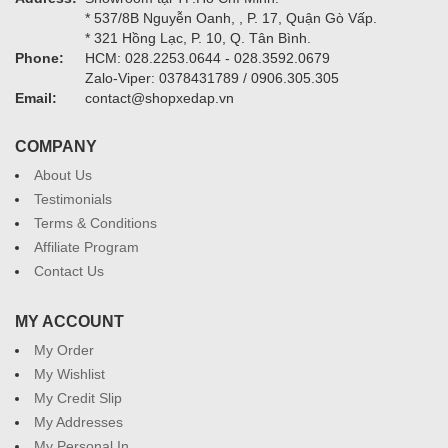
* 537/8B Nguyễn Oanh, , P. 17, Quận Gò Vấp.
* 321 Hồng Lạc, P. 10, Q. Tân Bình.
Phone:
HCM: 028.2253.0644 - 028.3592.0679
Zalo-Viper: 0378431789 / 0906.305.305
Email:
contact@shopxedap.vn
COMPANY
About Us
Testimonials
Terms & Conditions
Affiliate Program
Contact Us
MY ACCOUNT
My Order
My Wishlist
My Credit Slip
My Addresses
My Personal In