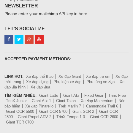
NEWSLETTER
Please enter your mailchimp API key in
here
LET'S SOCIALIZE
ACCEPTED PAYMENT METHODS:
LINK HOT:
Xe đạp thể thao
Xe đạp Giant
Xe đạp trẻ em
Xe đạp
thời trang
Xe đạp dựng
Phụ kiện xe đạp
Phụ tùng xe đạp
Xe
đạp địa hình
Xe đạp đua
TÌM KIẾM NHIỀU:
Giant Latte
Giant Atx
Fixed Gear
Trinx Free
TrinX Junior
Giant Atx 1
Giant Talon
Xe đạp Momentum
Nón
bảo hiểm
Xe đạp Pinarello
Trek Marlin 7
Cannondale Trail 6
Giant OCR 5500
Giant OCR 5700
Giant SCR 2
Giant OCR
2800
Giant Propel ADV 2
TrinX Tempo 1.0
Giant OCR 2600
Giant TCR 6700