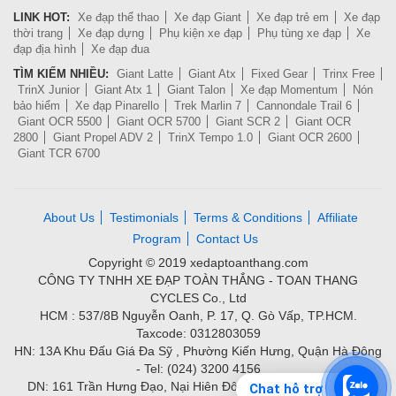
LINK HOT:
Xe đạp thể thao
Xe đạp Giant
Xe đạp trẻ em
Xe đạp
thời trang
Xe đạp dựng
Phụ kiện xe đạp
Phụ tùng xe đạp
Xe
đạp địa hình
Xe đạp đua
TÌM KIẾM NHIỀU:
Giant Latte
Giant Atx
Fixed Gear
Trinx Free
TrinX Junior
Giant Atx 1
Giant Talon
Xe đạp Momentum
Nón
bảo hiểm
Xe đạp Pinarello
Trek Marlin 7
Cannondale Trail 6
Giant OCR 5500
Giant OCR 5700
Giant SCR 2
Giant OCR
2800
Giant Propel ADV 2
TrinX Tempo 1.0
Giant OCR 2600
Giant TCR 6700
About Us
Testimonials
Terms & Conditions
Affiliate
Program
Contact Us
Copyright © 2019 xedaptoanthang.com
CÔNG TY TNHH XE ĐẠP TOÀN THẮNG - TOAN THANG
CYCLES Co., Ltd
HCM : 537/8B Nguyễn Oanh, P. 17, Q. Gò Vấp, TP.HCM.
Taxcode: 0312803059
HN: 13A Khu Đấu Giá Đa Sỹ , Phường Kiến Hưng, Quận Hà Đông
- Tel: (024) 3200 4156
DN: 161 Trần Hưng Đạo, Nại Hiên Đông, Quận Sơn Trà - Tel:
Chat hỗ trợ