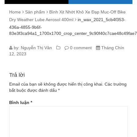
Home
Sản phẩm
Bình Xịt Nhớt Khô Xe Đạp Muc-Off Bike
Dry Weather Lube Aerosol 400ml
in_wax_2021_5cb4f353-
436a-4855-9b6f-
83e3f3ca94a1_1700x1700_crop_center_9c90f40c7cae48c49fae
IN_WAX_2021_5CB4F353-
by:
Nguyễn Thị Vân
0 comment
Tháng Chín
12, 2023
436A-
4855-
Trả lời
9B6F-
Email của bạn sẽ không được hiển thị công khai.
Các trường
bắt buộc được đánh dấu
*
83E3F3CA94A1_1700X1700_CROP_
Bình luận
*