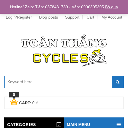
Home
Hotline/ Zalo: Tiến: 0378431789 - Vân: 0906305305
Bỏ qua
Login/Register
Blog posts
Support
Cart
My Account
0
CART:
0
₫
CATEGORIES
MAIN MENU