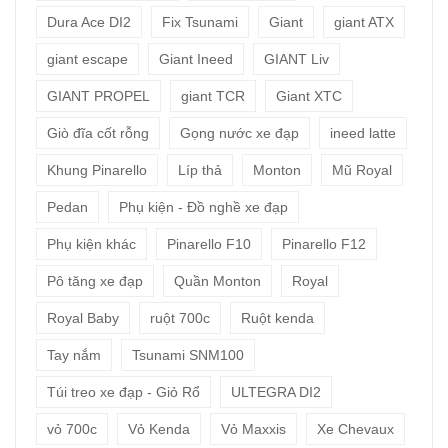
Dura Ace DI2
Fix Tsunami
Giant
giant ATX
giant escape
Giant Ineed
GIANT Liv
GIANT PROPEL
giant TCR
Giant XTC
Giò đĩa cốt rỗng
Gọng nước xe đạp
ineed latte
Khung Pinarello
Líp thả
Monton
Mũ Royal
Pedan
Phụ kiện - Đồ nghề xe đạp
Phụ kiện khác
Pinarello F10
Pinarello F12
Pô tăng xe đạp
Quần Monton
Royal
Royal Baby
ruột 700c
Ruột kenda
Tay nắm
Tsunami SNM100
Túi treo xe đạp - Giỏ Rổ
ULTEGRA DI2
vỏ 700c
Vỏ Kenda
Vỏ Maxxis
Xe Chevaux