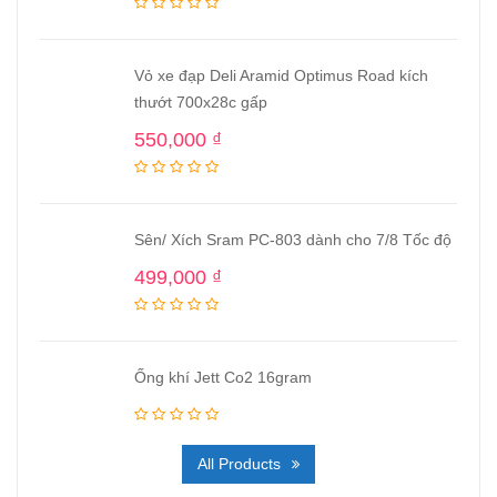
Vỏ xe đạp Deli Aramid Optimus Road kích
thướt 700x28c gấp
550,000
₫
Sên/ Xích Sram PC-803 dành cho 7/8 Tốc độ
499,000
₫
Ống khí Jett Co2 16gram
All Products