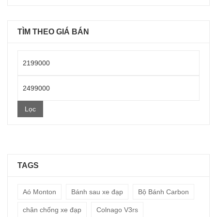
TÌM THEO GIÁ BÁN
Giá
thấp
Giá
nhất
cao
Lọc
nhất
TAGS
Aó Monton
Bánh sau xe đạp
Bộ Bánh Carbon
chân chống xe đạp
Colnago V3rs