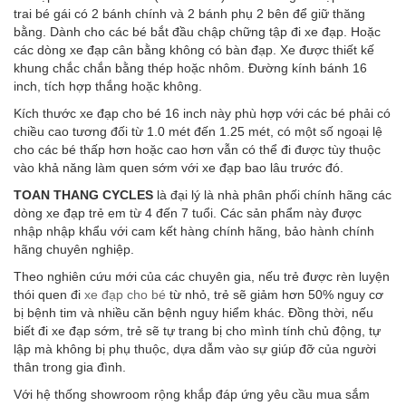
trai bé gái có 2 bánh chính và 2 bánh phụ 2 bên để giữ thăng
bằng. Dành cho các bé bắt đầu chập chững tập đi xe đạp. Hoặc
các dòng xe đạp cân bằng không có bàn đạp. Xe được thiết kế
khung chắc chắn bằng thép hoặc nhôm. Đường kính bánh 16
inch, tích hợp thắng hoặc không.
Kích thước xe đạp cho bé 16 inch này phù hợp với các bé phải có
chiều cao tương đối từ 1.0 mét đến 1.25 mét, có một số ngoại lệ
cho các bé thấp hơn hoặc cao hơn vẫn có thể đi được tùy thuộc
vào khả năng làm quen sớm với xe đạp bao lâu trước đó.
TOAN THANG CYCLES
là đại lý là nhà phân phối chính hãng các
dòng xe đạp trẻ em từ 4 đến 7 tuổi. Các sản phẩm này được
nhập nhập khẩu với cam kết hàng chính hãng, bảo hành chính
hãng chuyên nghiệp.
Theo nghiên cứu mới của các chuyên gia, nếu trẻ được rèn luyện
thói quen đi
xe đạp cho bé
từ nhỏ, trẻ sẽ giảm hơn 50% nguy cơ
bị bệnh tim và nhiều căn bệnh nguy hiểm khác. Đồng thời, nếu
biết đi xe đạp sớm, trẻ sẽ tự trang bị cho mình tính chủ động, tự
lập mà không bị phụ thuộc, dựa dẫm vào sự giúp đỡ của người
thân trong gia đình.
Với hệ thống showroom rộng khắp đáp ứng yêu cầu mua sắm