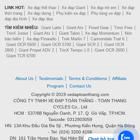
LINK HOT:
Xe đạp thể thao
Xe đạp Giant
Xe đạp trẻ em
Xe đạp
thời trang
Xe đạp dựng
Phụ kiện xe đạp
Phụ tùng xe đạp
Xe
đạp địa hình
Xe đạp đua
TÌM KIẾM NHIỀU:
Giant Latte
Giant Atx
Fixed Gear
Trinx Free
TrinX Junior
Giant Atx 1
Giant Talon
Xe đạp Momentum
Nón
bảo hiểm
Xe đạp Pinarello
Trek Marlin 7
Cannondale Trail 6
Giant OCR 5500
Giant OCR 5700
Giant SCR 2
Giant OCR
2800
Giant Propel ADV 2
TrinX Tempo 1.0
Giant OCR 2600
Giant TCR 6700
About Us
Testimonials
Terms & Conditions
Affiliate
Program
Contact Us
Copyright © 2019 xedaptoanthang.com
CÔNG TY TNHH XE ĐẠP TOÀN THẮNG - TOAN THANG
CYCLES Co., Ltd
HCM : 537/8B Nguyễn Oanh, P. 17, Q. Gò Vấp, TP.HCM.
Taxcode: 0312803059
HN: 13A Khu Đấu Giá Đa Sỹ , Phường Kiến Hưng, Quận Hà Đông
- Tel: (024) 3200 4156
DN: 161 Trần Hưng Đạo, Nại Hiên Đông, Quận Sơn Trà - Tel:
Chat hỗ trợ