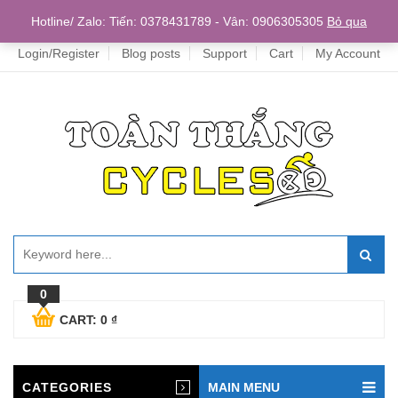
Home
Hotline/ Zalo: Tiến: 0378431789 - Vân: 0906305305
Bỏ qua
Login/Register
Blog posts
Support
Cart
My Account
0
CART:
0
₫
CATEGORIES
MAIN MENU