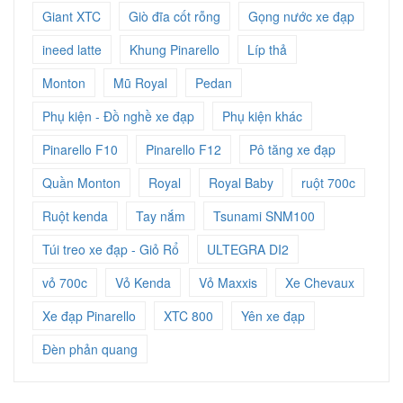
Giant XTC
Giò đĩa cốt rỗng
Gọng nước xe đạp
ineed latte
Khung Pinarello
Líp thả
Monton
Mũ Royal
Pedan
Phụ kiện - Đồ nghề xe đạp
Phụ kiện khác
Pinarello F10
Pinarello F12
Pô tăng xe đạp
Quần Monton
Royal
Royal Baby
ruột 700c
Ruột kenda
Tay nắm
Tsunami SNM100
Túi treo xe đạp - Giỏ Rổ
ULTEGRA DI2
vỏ 700c
Vỏ Kenda
Vỏ Maxxis
Xe Chevaux
Xe đạp Pinarello
XTC 800
Yên xe đạp
Đèn phản quang