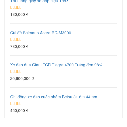
Tất mang giầy xe đạp hiệu TrinX
180,000
₫
Cùi đề Shimano Acera RD-M3000
780,000
₫
Xe đạp đua Giant TCR Tiagra 4700 Trắng đen 98%
20,900,000
₫
Ghi đông xe đạp cuộc nhôm Beiou 31.8m 44mm
450,000
₫