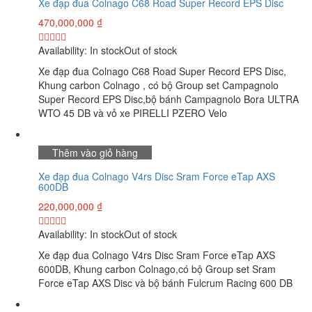
Xe đạp đua Colnago C68 Road Super Record EPS Disc
470,000,000
₫
Availability:
In stock
Out of stock
Xe đạp đua Colnago C68 Road Super Record EPS Disc,
Khung carbon Colnago , có bộ Group set Campagnolo
Super Record EPS Disc,bộ bánh Campagnolo Bora ULTRA
WTO 45 DB và vỏ xe PIRELLI PZERO Velo
Thêm vào giỏ hàng
Xe đạp đua Colnago V4rs Disc Sram Force eTap AXS
600DB
220,000,000
₫
Availability:
In stock
Out of stock
Xe đạp đua Colnago V4rs Disc Sram Force eTap AXS
600DB, Khung carbon Colnago,có bộ Group set Sram
Force eTap AXS Disc và bộ bánh Fulcrum Racing 600 DB