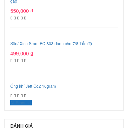
gấp
550,000
₫
Sên/ Xích Sram PC-803 dành cho 7/8 Tốc độ
499,000
₫
Ống khí Jett Co2 16gram
All Products
ĐÁNH GIÁ