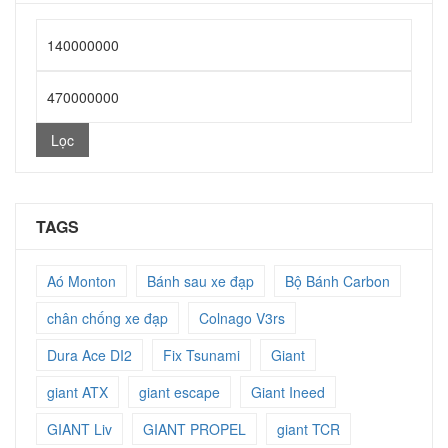
Giá
thấp
Giá
nhất
cao
Lọc
nhất
TAGS
Aó Monton
Bánh sau xe đạp
Bộ Bánh Carbon
chân chống xe đạp
Colnago V3rs
Dura Ace DI2
Fix Tsunami
Giant
giant ATX
giant escape
Giant Ineed
GIANT Liv
GIANT PROPEL
giant TCR