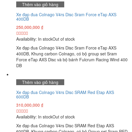
Thêm vào giỏ hàng
Xe đạp đua Colnago V4rs Disc Sram Force eTap AXS
400DB
250,000,000
₫
Availability:
In stock
Out of stock
Xe đạp đua Colnago V4rs Disc Sram Force eTap AXS
400DB, Khung carbon Colnago, có bộ group set Sram
Force eTap AXS Disc và bộ bánh Fulcrum Racing Wind 400
DB
Thêm vào giỏ hàng
Xe đạp đua Colnago V4rs Disc SRAM Red Etap AXS
600DB
310,000,000
₫
Availability:
In stock
Out of stock
Xe đạp đua Colnago V4rs Disc SRAM Red Etap AXS
600DB, Khung carbon Colnago, có bộ Group set Sram RED