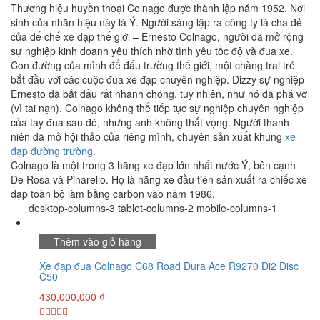
Thương hiệu huyền thoại Colnago được thành lập năm 1952. Nơi
sinh của nhãn hiệu này là Ý. Người sáng lập ra công ty là cha đẻ
của đế chế xe đạp thế giới – Ernesto Colnago, người đã mở rộng
sự nghiệp kinh doanh yêu thích nhờ tình yêu tốc độ và đua xe.
Con đường của mình để đấu trường thế giới, một chàng trai trẻ
bắt đầu với các cuộc đua xe đạp chuyên nghiệp. Dizzy sự nghiệp
Ernesto đã bắt đầu rất nhanh chóng, tuy nhiên, như nó đã phá vỡ
(vì tai nạn). Colnago không thể tiếp tục sự nghiệp chuyên nghiệp
của tay đua sau đó, nhưng anh không thất vọng. Người thanh
niên đã mở hội thảo của riêng mình, chuyên sản xuất khung
xe
đạp đường trường
.
Colnago là một trong 3 hãng xe đạp lớn nhất nước Ý, bên cạnh
De Rosa và Pinarello. Họ là hãng xe đầu tiên sản xuất ra chiếc xe
đạp toàn bộ làm bằng carbon vào năm 1986.
desktop-columns-3 tablet-columns-2 mobile-columns-1
Thêm vào giỏ hàng
Xe đạp đua Colnago C68 Road Dura Ace R9270 Di2 Disc
C50
430,000,000
₫