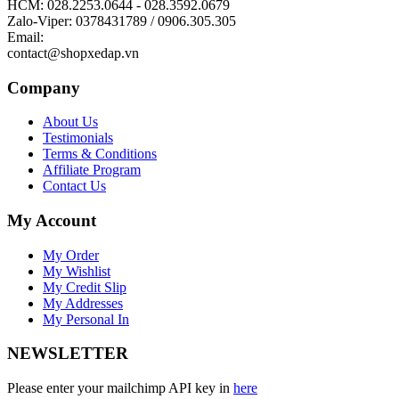
HCM: 028.2253.0644 - 028.3592.0679
Zalo-Viper: 0378431789 / 0906.305.305
Email:
contact@shopxedap.vn
Company
About Us
Testimonials
Terms & Conditions
Affiliate Program
Contact Us
My Account
My Order
My Wishlist
My Credit Slip
My Addresses
My Personal In
NEWSLETTER
Please enter your mailchimp API key in
here