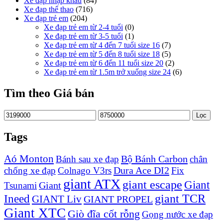
Xe đạp nhập khẩu
(84)
Xe đạp thể thao
(716)
Xe đạp trẻ em
(204)
Xe đạp trẻ em từ 2-4 tuổi
(0)
Xe đạp trẻ em từ 3-5 tuổi
(1)
Xe đạp trẻ em từ 4 đến 7 tuổi size 16
(7)
Xe đạp trẻ em từ 5 đến 8 tuổi size 18
(5)
Xe đạp trẻ em từ 6 đến 11 tuổi size 20
(2)
Xe đạp trẻ em từ 1.5m trở xuống size 24
(6)
Tìm theo Giá bán
Giá
Giá
Lọc
thấp
cao
nhất
nhất
Tags
Aó Monton
Bộ Bánh Carbon
Bánh sau xe đạp
chân
Dura Ace DI2
chống xe đạp
Colnago V3rs
Fix
giant ATX
giant escape
Giant
Giant
Tsunami
Ineed
giant TCR
GIANT Liv
GIANT PROPEL
Giant XTC
Giò đĩa cốt rỗng
Gọng nước xe đạp