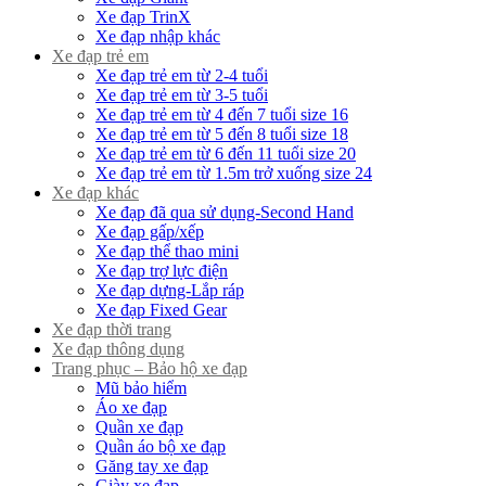
Xe đạp TrinX
Xe đạp nhập khác
Xe đạp trẻ em
Xe đạp trẻ em từ 2-4 tuổi
Xe đạp trẻ em từ 3-5 tuổi
Xe đạp trẻ em từ 4 đến 7 tuổi size 16
Xe đạp trẻ em từ 5 đến 8 tuổi size 18
Xe đạp trẻ em từ 6 đến 11 tuổi size 20
Xe đạp trẻ em từ 1.5m trở xuống size 24
Xe đạp khác
Xe đạp đã qua sử dụng-Second Hand
Xe đạp gấp/xếp
Xe đạp thể thao mini
Xe đạp trợ lực điện
Xe đạp dựng-Lắp ráp
Xe đạp Fixed Gear
Xe đạp thời trang
Xe đạp thông dụng
Trang phục – Bảo hộ xe đạp
Mũ bảo hiểm
Áo xe đạp
Quần xe đạp
Quần áo bộ xe đạp
Găng tay xe đạp
Giày xe đạp