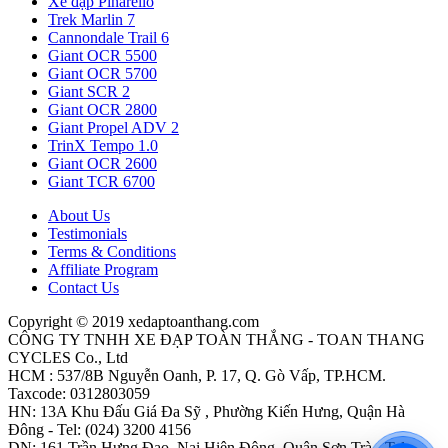
Xe đạp Pinarello
Trek Marlin 7
Cannondale Trail 6
Giant OCR 5500
Giant OCR 5700
Giant SCR 2
Giant OCR 2800
Giant Propel ADV 2
TrinX Tempo 1.0
Giant OCR 2600
Giant TCR 6700
About Us
Testimonials
Terms & Conditions
Affiliate Program
Contact Us
Copyright © 2019 xedaptoanthang.com
CÔNG TY TNHH XE ĐẠP TOÀN THẮNG - TOAN THANG
CYCLES Co., Ltd
HCM : 537/8B Nguyễn Oanh, P. 17, Q. Gò Vấp, TP.HCM.
Taxcode: 0312803059
HN: 13A Khu Đấu Giá Đa Sỹ , Phường Kiến Hưng, Quận Hà
Đông - Tel: (024) 3200 4156
DN: 161 Trần Hưng Đạo, Nại Hiên Đông, Quận Sơn Trà - Tel: