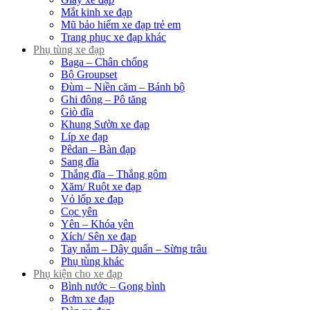
Mắt kinh xe đạp
Mũ bảo hiểm xe đạp trẻ em
Trang phục xe đạp khác
Phụ tùng xe đạp
Baga – Chân chống
Bộ Groupset
Đùm – Niền căm – Bánh bộ
Ghi đông – Pô tăng
Giò dĩa
Khung Sườn xe đạp
Líp xe đạp
Pêdan – Bàn đạp
Sang đĩa
Thắng đĩa – Thắng gôm
Xăm/ Ruột xe đạp
Vỏ lốp xe đạp
Cọc yên
Yên – Khóa yên
Xích/ Sên xe đạp
Tay nắm – Dây quấn – Sừng trâu
Phụ tùng khác
Phụ kiện cho xe đạp
Bình nước – Gọng bình
Bơm xe đạp