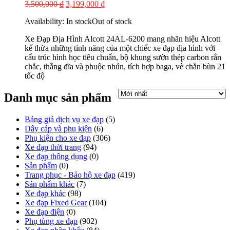
3,500,000
₫
3,199,000
₫
Availability:
In stock
Out of stock
Xe Đạp Địa Hình Alcott 24AL-6200 mang nhãn hiệu Alcott
kế thừa những tính năng của một chiếc xe đạp địa hình với
cấu trúc hình học tiêu chuẩn, bộ khung sườn thép carbon rắn
chắc, thắng đĩa và phuộc nhún, tích hợp baga, vè chắn bùn 21
tốc độ
Danh mục sản phẩm
Bảng giá dịch vụ xe đạp
(5)
Dây cáp và phụ kiện
(6)
Phụ kiện cho xe đạp
(306)
Xe đạp thời trang
(94)
Xe đạp thông dụng
(0)
Sản phẩm
(0)
Trang phục - Bảo hộ xe đạp
(419)
Sản phẩm khác
(7)
Xe đạp khác
(98)
Xe đạp Fixed Gear
(104)
Xe đạp điện
(0)
Phụ tùng xe đạp
(902)