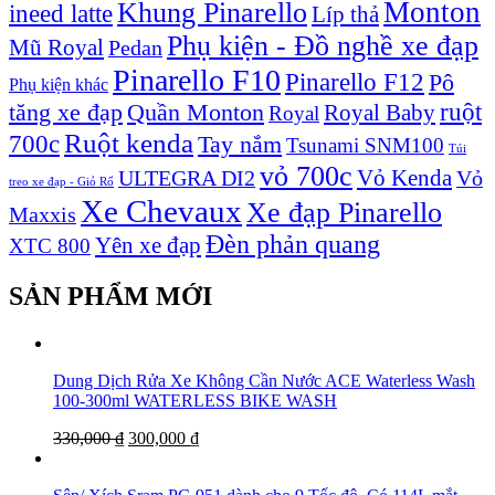
Monton
Khung Pinarello
ineed latte
Líp thả
Phụ kiện - Đồ nghề xe đạp
Mũ Royal
Pedan
Pinarello F10
Pinarello F12
Pô
Phụ kiện khác
ruột
tăng xe đạp
Quần Monton
Royal Baby
Royal
Ruột kenda
700c
Tay nắm
Tsunami SNM100
Túi
vỏ 700c
Vỏ Kenda
ULTEGRA DI2
Vỏ
treo xe đạp - Giỏ Rổ
Xe Chevaux
Xe đạp Pinarello
Maxxis
Đèn phản quang
Yên xe đạp
XTC 800
SẢN PHẨM MỚI
Dung Dịch Rửa Xe Không Cần Nước ACE Waterless Wash
100-300ml WATERLESS BIKE WASH
330,000
₫
300,000
₫