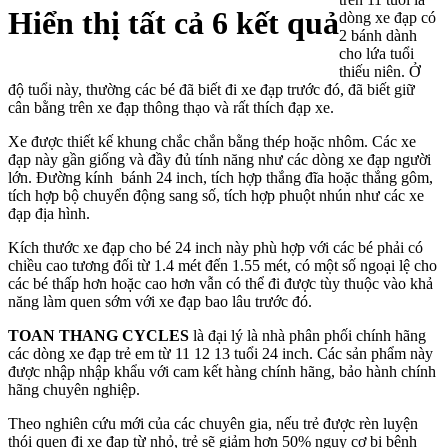
Hiển thị tất cả 6 kết quả
dòng xe đạp có
2 bánh dành
cho lứa tuổi
thiếu niên. Ở
độ tuổi này, thường các bé đã biết đi xe đạp trước đó, đã biết giữ
cân bằng trên xe đạp thông thạo và rất thích đạp xe.
Xe được thiết kế khung chắc chắn bằng thép hoặc nhôm. Các xe
đạp này gần giống và đầy đủ tính năng như các dòng xe đạp người
lớn. Đường kính bánh 24 inch, tích hợp thắng đĩa hoặc thắng gôm,
tích hợp bộ chuyển động sang số, tích hợp phuột nhún như các xe
đạp địa hình.
Kích thước xe đạp cho bé 24 inch này phù hợp với các bé phải có
chiều cao tương đối từ 1.4 mét đến 1.55 mét, có một số ngoại lệ cho
các bé thấp hơn hoặc cao hơn vẫn có thể đi được tùy thuộc vào khả
năng làm quen sớm với xe đạp bao lâu trước đó.
TOAN THANG CYCLES
là đại lý là nhà phân phối chính hãng
các dòng xe đạp trẻ em từ 11 12 13 tuổi 24 inch. Các sản phẩm này
được nhập nhập khẩu với cam kết hàng chính hãng, bảo hành chính
hãng chuyên nghiệp.
Theo nghiên cứu mới của các chuyên gia, nếu trẻ được rèn luyện
thói quen đi xe đạp từ nhỏ, trẻ sẽ giảm hơn 50% nguy cơ bị bệnh