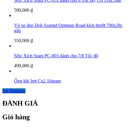
Sên/ Xích Sram PC-951 dành cho 9 Tốc độ, Có 114L mắt
590,000
₫
Vỏ xe đạp Deli Aramid Optimus Road kích thướt 700x28c
gấp
550,000
₫
Sên/ Xích Sram PC-803 dành cho 7/8 Tốc độ
499,000
₫
Ống khí Jett Co2 16gram
All Products
ĐÁNH GIÁ
Giỏ hàng