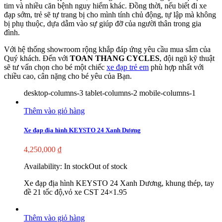
tim và nhiều căn bệnh nguy hiểm khác. Đồng thời, nếu biết đi xe
đạp sớm, trẻ sẽ tự trang bị cho mình tính chủ động, tự lập mà không
bị phụ thuộc, dựa dẫm vào sự giúp đỡ của người thân trong gia
đình.
Với hệ thống showroom rộng khắp đáp ứng yêu cầu mua sắm của
Quý khách. Đến với
TOAN THANG CYCLES
, đội ngũ kỹ thuật
sẽ tư vấn chọn cho bé một chiếc
xe đạp trẻ em
phù hợp nhất với
chiều cao, cân nặng cho bé yêu của Bạn.
desktop-columns-3 tablet-columns-2 mobile-columns-1
Thêm vào giỏ hàng
Xe đạp địa hình KEYSTO 24 Xanh Dương
4,250,000
₫
Availability:
In stock
Out of stock
Xe đạp địa hình KEYSTO 24 Xanh Dương, khung thép, tay
đề 21 tốc độ,vỏ xe CST 24×1.95
Thêm vào giỏ hàng