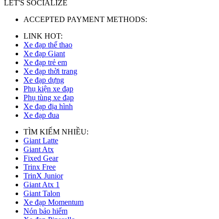
LET'S SOCIALIZE
ACCEPTED PAYMENT METHODS:
LINK HOT:
Xe đạp thể thao
Xe đạp Giant
Xe đạp trẻ em
Xe đạp thời trang
Xe đạp dựng
Phụ kiện xe đạp
Phụ tùng xe đạp
Xe đạp địa hình
Xe đạp đua
TÌM KIẾM NHIỀU:
Giant Latte
Giant Atx
Fixed Gear
Trinx Free
TrinX Junior
Giant Atx 1
Giant Talon
Xe đạp Momentum
Nón bảo hiểm