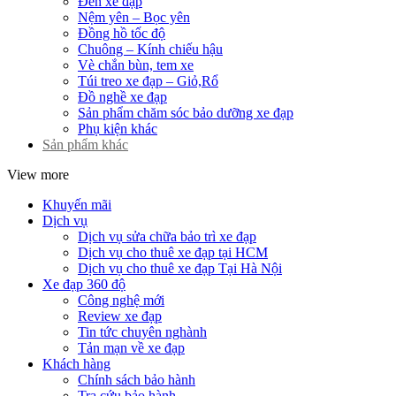
Đèn xe đạp
Nệm yên – Bọc yên
Đồng hồ tốc độ
Chuông – Kính chiếu hậu
Vè chắn bùn, tem xe
Túi treo xe đạp – Giỏ,Rổ
Đồ nghề xe đạp
Sản phẩm chăm sóc bảo dưỡng xe đạp
Phụ kiện khác
Sản phẩm khác
View more
Khuyến mãi
Dịch vụ
Dịch vụ sửa chữa bảo trì xe đạp
Dịch vụ cho thuê xe đạp tại HCM
Dịch vụ cho thuê xe đạp Tại Hà Nội
Xe đạp 360 độ
Công nghệ mới
Review xe đạp
Tin tức chuyên nghành
Tản mạn về xe đạp
Khách hàng
Chính sách bảo hành
Tra cứu bảo hành