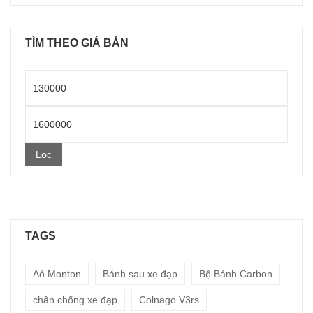
TÌM THEO GIÁ BÁN
Giá
thấp
Giá
nhất
cao
Lọc
nhất
TAGS
Aó Monton
Bánh sau xe đạp
Bộ Bánh Carbon
chân chống xe đạp
Colnago V3rs