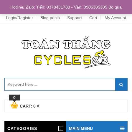
Home
Hotline/ Zalo: Tiến: 0378431789 - Vân: 0906305305
Bỏ qua
Login/Register
Blog posts
Support
Cart
My Account
0
CART:
0
₫
CATEGORIES
MAIN MENU