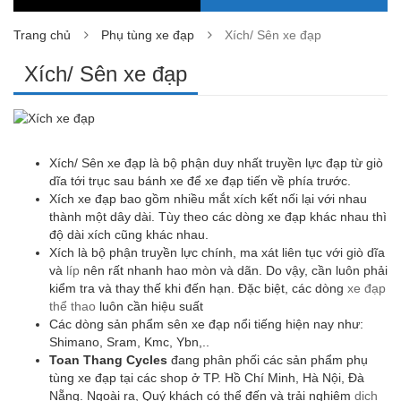
Trang chủ
Phụ tùng xe đạp
Xích/ Sên xe đạp
Xích/ Sên xe đạp
Xích/ Sên xe đạp là bộ phận duy nhất truyền lực đạp từ giò
dĩa tới trục sau bánh xe để xe đạp tiến về phía trước.
Xích xe đạp bao gồm nhiều mắt xích kết nối lại với nhau
thành một dây dài. Tùy theo các dòng xe đạp khác nhau thì
độ dài xích cũng khác nhau.
Xích là bộ phận truyền lực chính, ma xát liên tục với giò dĩa
và
líp
nên rất nhanh hao mòn và dãn. Do vậy, cần luôn phải
kiểm tra và thay thế khi đến hạn. Đặc biệt, các dòng
xe đạp
thể thao
luôn cần hiệu suất
Các dòng sản phẩm sên xe đạp nổi tiếng hiện nay như:
Shimano, Sram, Kmc, Ybn,..
Toan Thang Cycles
đang phân phối các sản phẩm phụ
tùng xe đạp tại các shop ở TP. Hồ Chí Minh, Hà Nội, Đà
Nẵng. Ngoài ra, Quý khách có thể đến và trải nghiệm
dịch