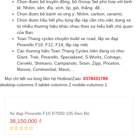
Chọn được bộ truyền động, bộ Group Set phù hợp với kinh
tế: Nhôm, sên, đĩa, xích, líp, giò, thắng, đề…
Chọn được bộ bánh xe ưng ý: Nhôm, carbon, ceramic.
Chọn được hầu hết phụ tùng lắp ráp cần cho việc dựng xe
từ nhiều thương hiệu khác nhau theo sự hiểu biết chủ quan
của Bạn.
Toan Thang cycles chuyên build xe road, lắp xe đạp
Pinarello F10, F12, F14, lắp ráp mtb.
Các thương hiệu Toan Thang Cycles hiện đang có như:
Giant, Trek, Pinarello, Specialized, S-Works, Colnago,
Cervélo, Shimano, Campanolo, Sram, Zipp, Priceton,
Maxxis, Continential, Mavic,…
Mọi chi tiết vui lòng liên hệ Hotline/Zalo:
0378431789
desktop-columns-3 tablet-columns-2 mobile-columns-1
Xe đạp Pinarello F10 R7000 105 Đen Đỏ
38,150,000
₫
Thêm vào giỏ hàng