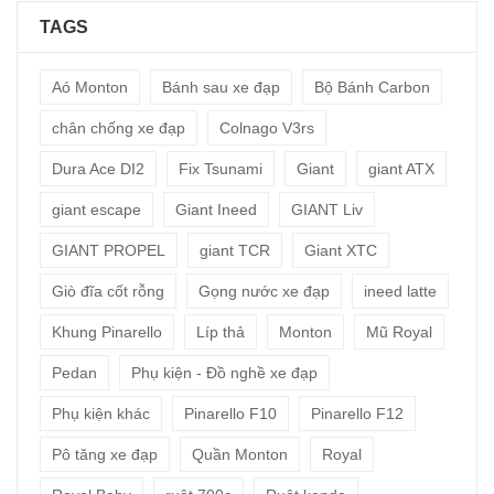
TAGS
Aó Monton
Bánh sau xe đạp
Bộ Bánh Carbon
chân chống xe đạp
Colnago V3rs
Dura Ace DI2
Fix Tsunami
Giant
giant ATX
giant escape
Giant Ineed
GIANT Liv
GIANT PROPEL
giant TCR
Giant XTC
Giò đĩa cốt rỗng
Gọng nước xe đạp
ineed latte
Khung Pinarello
Líp thả
Monton
Mũ Royal
Pedan
Phụ kiện - Đồ nghề xe đạp
Phụ kiện khác
Pinarello F10
Pinarello F12
Pô tăng xe đạp
Quần Monton
Royal