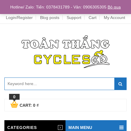
Home
Hotline/ Zalo: Tiến: 0378431789 - Vân: 0906305305
Bỏ qua
Login/Register
Blog posts
Support
Cart
My Account
0
CART:
0
₫
CATEGORIES
MAIN MENU