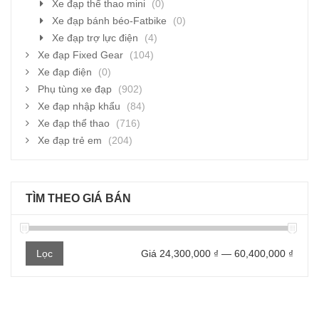
Xe đạp thể thao mini
(0)
Xe đạp bánh béo-Fatbike
(0)
Xe đạp trợ lực điện
(4)
Xe đạp Fixed Gear
(104)
Xe đạp điện
(0)
Phụ tùng xe đạp
(902)
Xe đạp nhập khẩu
(84)
Xe đạp thể thao
(716)
Xe đạp trẻ em
(204)
TÌM THEO GIÁ BÁN
Giá
Giá
Lọc
Giá
24,300,000 ₫
—
60,400,000 ₫
thấp
cao
nhất
nhất