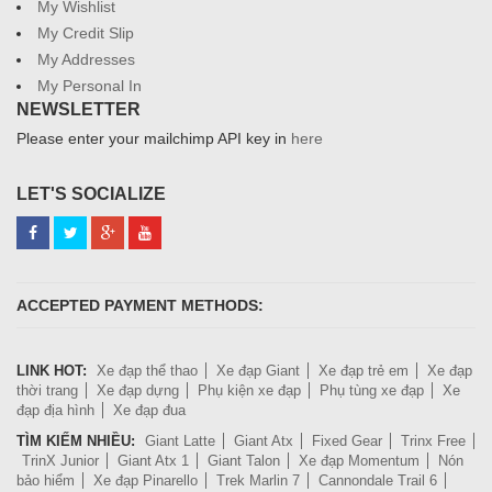
My Wishlist
My Credit Slip
My Addresses
My Personal In
NEWSLETTER
Please enter your mailchimp API key in
here
LET'S SOCIALIZE
ACCEPTED PAYMENT METHODS:
LINK HOT:
Xe đạp thể thao
Xe đạp Giant
Xe đạp trẻ em
Xe đạp
thời trang
Xe đạp dựng
Phụ kiện xe đạp
Phụ tùng xe đạp
Xe
đạp địa hình
Xe đạp đua
TÌM KIẾM NHIỀU:
Giant Latte
Giant Atx
Fixed Gear
Trinx Free
TrinX Junior
Giant Atx 1
Giant Talon
Xe đạp Momentum
Nón
bảo hiểm
Xe đạp Pinarello
Trek Marlin 7
Cannondale Trail 6