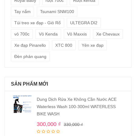
Royal Baby
ruột 700c
Ruột kenda
Tay nắm
Tsunami SNM100
Túi treo xe đạp - Giỏ Rổ
ULTEGRA DI2
vỏ 700c
Vỏ Kenda
Vỏ Maxxis
Xe Chevaux
Xe đạp Pinarello
XTC 800
Yên xe đạp
Đèn phản quang
SẢN PHẨM MỚI
Dung Dịch Rửa Xe Không Cần Nước ACE
Waterless Wash 100-300ml WATERLESS
BIKE WASH
300,000
₫
330,000
₫