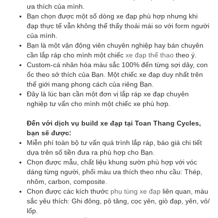
ưa thích của mình.
Bạn chọn được một số dòng xe đạp phù hợp nhưng khi
đạp thực tế vẫn không thể thấy thoải mái so với form người
của mình.
Bạn là một vận động viên chuyên nghiệp hay bán chuyên
cần lắp ráp cho mình một chiếc
xe đạp thể thao
theo ý.
Custom-cá nhân hóa màu sắc 100% đến từng sợi dây, con
ốc theo sở thích của Bạn. Một chiếc xe đạp duy nhất trên
thế giới mang phong cách của riêng Bạn.
Đây là lúc bạn cần một đơn vị lắp ráp xe đạp chuyên
nghiệp tư vấn cho mình một chiếc xe phù hợp.
Đến với dịch vụ build xe đạp tại Toan Thang Cycles,
bạn sẽ được:
Miễn phí toàn bộ tư vấn quá trình lắp ráp, báo giá chi tiết
dựa trên số tiền đưa ra phù hợp cho Bạn.
Chọn được mẫu, chất liệu khung sườn phù hợp với vóc
dáng từng người, phối màu ưa thích theo nhu cầu: Thép,
nhôm, carbon, composite.
Chọn được các kích thước
phụ tùng xe đạp
liên quan, màu
sắc yêu thích: Ghi đông, pô tăng, cọc yên, giò đạp, yên, vỏ/
lốp.