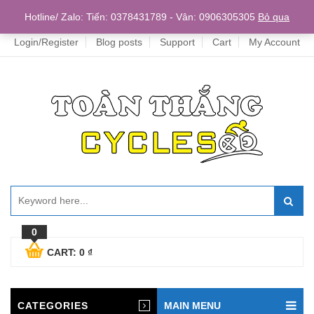
Home
Hotline/ Zalo: Tiến: 0378431789 - Vân: 0906305305
Bỏ qua
Login/Register
Blog posts
Support
Cart
My Account
0
CART:
0
₫
CATEGORIES
MAIN MENU