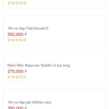
Thêm vào giỏ hàng
Yên xe đạp Fizik ArioneCX
550,000
₫
Thêm vào giỏ hàng
Đệm/ Nệm Baga sau Saddle có tựa lưng
270,000
₫
Thêm vào giỏ hàng
Yên xe đạp giả cổ(Màu nâu)
350,000
₫