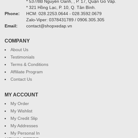
* 537/8B Nguyễn Oanh, , P. 17, Quận Gò Vấp.
* 321 Hồng Lạc, P. 10, Q. Tân Bình.
Phone:
HCM: 028.2253.0644 - 028.3592.0679
Zalo-Viper: 0378431789 / 0906.305.305
Email:
contact@shopxedap.vn
COMPANY
About Us
Testimonials
Terms & Conditions
Affiliate Program
Contact Us
MY ACCOUNT
My Order
My Wishlist
My Credit Slip
My Addresses
My Personal In