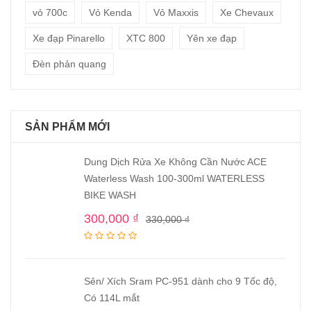
vỏ 700c
Vỏ Kenda
Vỏ Maxxis
Xe Chevaux
Xe đạp Pinarello
XTC 800
Yên xe đạp
Đèn phản quang
SẢN PHẨM MỚI
Dung Dịch Rửa Xe Không Cần Nước ACE
Waterless Wash 100-300ml WATERLESS
BIKE WASH
300,000
₫
330,000
₫
Sên/ Xích Sram PC-951 dành cho 9 Tốc độ,
Có 114L mắt