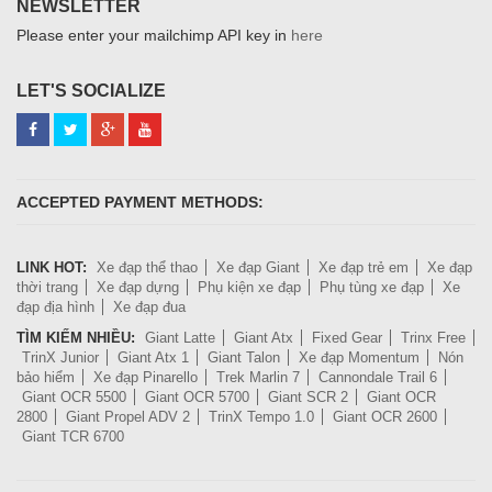
NEWSLETTER
Please enter your mailchimp API key in
here
LET'S SOCIALIZE
ACCEPTED PAYMENT METHODS:
LINK HOT:
Xe đạp thể thao
Xe đạp Giant
Xe đạp trẻ em
Xe đạp
thời trang
Xe đạp dựng
Phụ kiện xe đạp
Phụ tùng xe đạp
Xe
đạp địa hình
Xe đạp đua
TÌM KIẾM NHIỀU:
Giant Latte
Giant Atx
Fixed Gear
Trinx Free
TrinX Junior
Giant Atx 1
Giant Talon
Xe đạp Momentum
Nón
bảo hiểm
Xe đạp Pinarello
Trek Marlin 7
Cannondale Trail 6
Giant OCR 5500
Giant OCR 5700
Giant SCR 2
Giant OCR
2800
Giant Propel ADV 2
TrinX Tempo 1.0
Giant OCR 2600
Giant TCR 6700