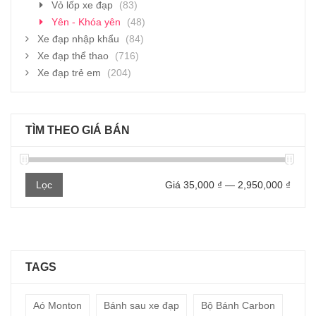
Vỏ lốp xe đạp
(83)
Yên - Khóa yên
(48)
Xe đạp nhập khẩu
(84)
Xe đạp thể thao
(716)
Xe đạp trẻ em
(204)
TÌM THEO GIÁ BÁN
Giá
Giá
Lọc
Giá
35,000 ₫
—
2,950,000 ₫
thấp
cao
nhất
nhất
TAGS
Aó Monton
Bánh sau xe đạp
Bộ Bánh Carbon