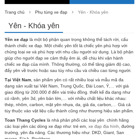
Trang chủ
Phụ tùng xe đạp
Yên - Khóa yên
Yên - Khóa yên
Yên xe đạp
là một bộ phận quan trọng không thể tách rời, cấu
thành chiếc xe đạp. Một chiếc yên tốt là chiếc yên phù hợp với
chủng loại xe và phù hợp với nhu cầu người sử dụng. Là bộ phận
giúp cho người đạp xe cảm thấy êm ái, dễ chịu khi vận hành
chiếc xe đạp của mình. Thông thường, có thể tăng giảm độ cao,
đẩy yên về trước hoặc sau tùy nhu cầu và chiều cao từng người.
Tại Việt Nam
, sản phẩm yên có rất nhiều loại và mẫu mã đa
dạng sản xuất tại Việt Nam, Trung Quốc, Đài Loan, Ý,… với giá
giao động từ 200.000 đ đến vài triệu đồng. thiết kế đa dạng như
có rãnh, yên 3d, yên bản lớn,… với nhiều chất liệu khác nhau:
thép, nhôm, carbon, mặt yên nhựa, da, giả da, carbon,… Giá cả
tùy thuộc vào vật liệu cấu thành cũng như thương hiệu sản phẩm.
Toan Thang Cycles
là nhà phân phối các loại yên chính hãng
các loại yên các dòng xe đạp như: trẻ em,
xe đạp địa hình
, đường
trường, yên đa năng. Các thương hiệu như: DKD, Giant, San
macro, Fíz:k, Rockbros,…