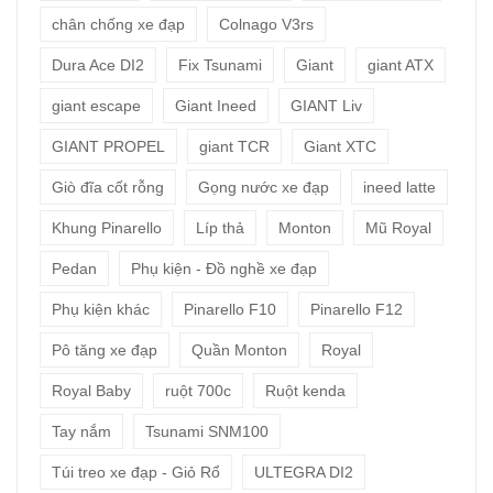
chân chống xe đạp
Colnago V3rs
Dura Ace DI2
Fix Tsunami
Giant
giant ATX
giant escape
Giant Ineed
GIANT Liv
GIANT PROPEL
giant TCR
Giant XTC
Giò đĩa cốt rỗng
Gọng nước xe đạp
ineed latte
Khung Pinarello
Líp thả
Monton
Mũ Royal
Pedan
Phụ kiện - Đồ nghề xe đạp
Phụ kiện khác
Pinarello F10
Pinarello F12
Pô tăng xe đạp
Quần Monton
Royal
Royal Baby
ruột 700c
Ruột kenda
Tay nắm
Tsunami SNM100
Túi treo xe đạp - Giỏ Rổ
ULTEGRA DI2