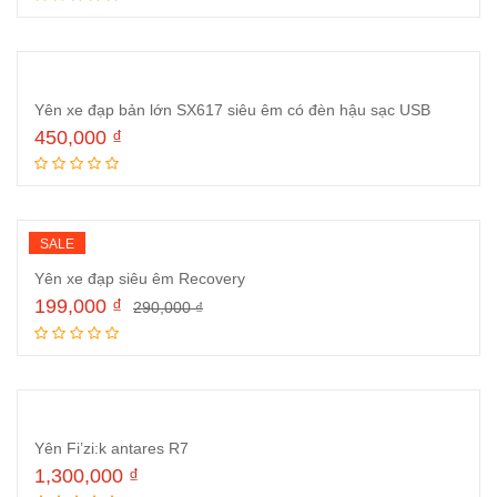
Thêm vào giỏ hàng
Yên xe đạp bản lớn SX617 siêu êm có đèn hậu sạc USB
450,000
₫
Thêm vào giỏ hàng
SALE
Yên xe đạp siêu êm Recovery
199,000
₫
290,000
₫
Thêm vào giỏ hàng
Yên Fi’zi:k antares R7
1,300,000
₫