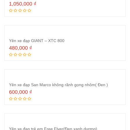
1,050,000
₫
Thêm vào giỏ hàng
Yên xe đạp GIANT – XTC 800
480,000
₫
Thêm vào giỏ hàng
Yên xe đạp San Marco không rãnh gọng nhôm( Đen )
600,000
₫
Thêm vào giỏ hàng
Yên xe đạp trẻ em Free Flyer(Đen xanh dương)