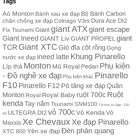
Tags
Aó Monton
Bộ Bánh Carbon
Bánh sau xe đạp
Dura Ace DI2
chân chống xe đạp
Colnago V3rs
giant ATX
giant escape
Giant
Fix Tsunami
giant
Giant Ineed
GIANT Liv
GIANT PROPEL
Giant XTC
TCR
Giò đĩa cốt rỗng
Gọng
Khung Pinarello
ineed latte
nước xe đạp
Monton
Phụ kiện
Líp thả
Mũ Royal
Pedan
Pinarello
- Đồ nghề xe đạp
Phụ kiện khác
F10
Pinarello F12
Quần
Pô tăng xe đạp
Ruột
Monton
ruột 700c
Royal Baby
Royal
kenda
Tay nắm
Tsunami SNM100
Túi treo xe đạp - Giỏ
vỏ 700c
Vỏ Kenda
ULTEGRA DI2
Vỏ
Rổ
Xe Chevaux
Xe đạp Pinarello
Maxxis
Đèn phản quang
Yên xe đạp
XTC 800