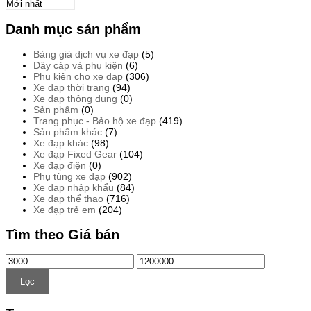
Đọc tiếp
Danh mục sản phẩm
Bảng giá dịch vụ xe đạp
(5)
Dây cáp và phụ kiện
(6)
Phụ kiện cho xe đạp
(306)
Xe đạp thời trang
(94)
Xe đạp thông dụng
(0)
Sản phẩm
(0)
Trang phục - Bảo hộ xe đạp
(419)
Sản phẩm khác
(7)
Xe đạp khác
(98)
Xe đạp Fixed Gear
(104)
Xe đạp điện
(0)
Phụ tùng xe đạp
(902)
Xe đạp nhập khẩu
(84)
Xe đạp thể thao
(716)
Xe đạp trẻ em
(204)
Tìm theo Giá bán
Giá
Giá
thấp
cao
nhất
nhất
Lọc