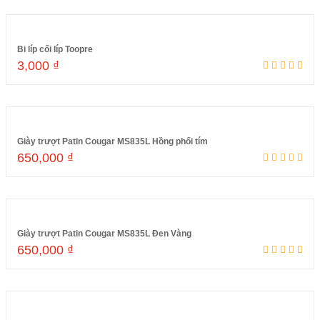
Bi líp cối líp Toopre
3,000
₫
Thêm vào giỏ hàng
Giày trượt Patin Cougar MS835L Hồng phối tím
650,000
₫
Đọc tiếp
Giày trượt Patin Cougar MS835L Đen Vàng
650,000
₫
Đọc tiếp