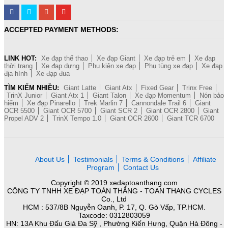
ACCEPTED PAYMENT METHODS:
LINK HOT:
Xe đạp thể thao
Xe đạp Giant
Xe đạp trẻ em
Xe đạp
thời trang
Xe đạp dựng
Phụ kiện xe đạp
Phụ tùng xe đạp
Xe đạp
địa hình
Xe đạp đua
TÌM KIẾM NHIỀU:
Giant Latte
Giant Atx
Fixed Gear
Trinx Free
TrinX Junior
Giant Atx 1
Giant Talon
Xe đạp Momentum
Nón bảo
hiểm
Xe đạp Pinarello
Trek Marlin 7
Cannondale Trail 6
Giant
OCR 5500
Giant OCR 5700
Giant SCR 2
Giant OCR 2800
Giant
Propel ADV 2
TrinX Tempo 1.0
Giant OCR 2600
Giant TCR 6700
About Us
Testimonials
Terms & Conditions
Affiliate
Program
Contact Us
Copyright © 2019 xedaptoanthang.com
CÔNG TY TNHH XE ĐẠP TOÀN THẮNG - TOAN THANG CYCLES
Co., Ltd
HCM : 537/8B Nguyễn Oanh, P. 17, Q. Gò Vấp, TP.HCM.
Taxcode: 0312803059
HN: 13A Khu Đấu Giá Đa Sỹ , Phường Kiến Hưng, Quận Hà Đông -