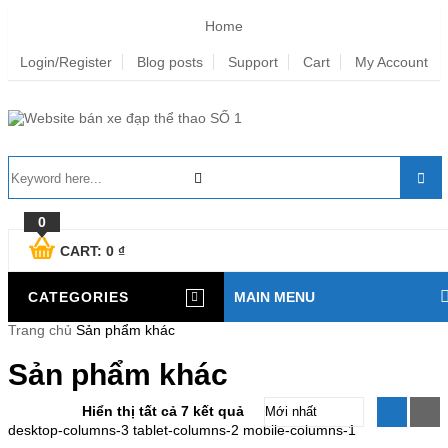
Home
Login/Register
Blog posts
Support
Cart
My Account
0
CART:
0
₫
CATEGORIES
MAIN MENU
Trang chủ
Sản phẩm khác
Sản phẩm khác
Hiển thị tất cả 7 kết quả
desktop-columns-3 tablet-columns-2 mobile-columns-1