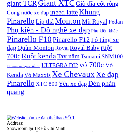
Giant XTC
giant TCR
Giò đĩa cốt rỗng
Khung
ineed latte
Gọng nước xe đạp
Monton
Pinarello
Líp thả
Mũ Royal
Pedan
Phụ kiện - Đồ nghề xe đạp
Phụ kiện khác
Pinarello F10
Pinarello F12
Pô tăng xe
ruột
đạp
Quần Monton
Royal Baby
Royal
Ruột kenda
700c
Tay nắm
Tsunami SNM100
vỏ 700c
Vỏ
ULTEGRA DI2
Túi treo xe đạp - Giỏ Rổ
Xe Chevaux
Xe đạp
Kenda
Vỏ Maxxis
Pinarello
Đèn phản
Yên xe đạp
XTC 800
quang
Address:
Showroom tại TP.Hồ Chí Minh: