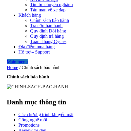
Tin tức chuyên nghành
Tản mạn về xe đạp
Khách hàng
Chính sách bảo hành
Tra cứu bảo hành
Quy định Đổi hàng
Quy định trả hàng
Toan Thang Cycles
Địa điểm mua hàng
Hỗ trợ – Support
Main menu
Home
/
Chính sách bảo hành
Chính sách bảo hành
Danh mục thông tin
Các chương trình khuyến mãi
Công nghệ mới
Promotions
Review xe đạp