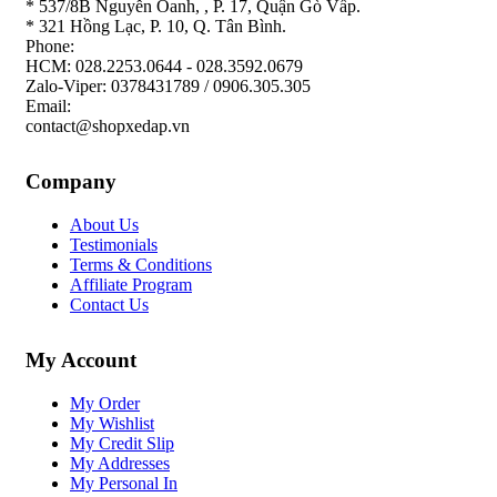
* 537/8B Nguyễn Oanh, , P. 17, Quận Gò Vấp.
* 321 Hồng Lạc, P. 10, Q. Tân Bình.
Phone:
HCM: 028.2253.0644 - 028.3592.0679
Zalo-Viper: 0378431789 / 0906.305.305
Email:
contact@shopxedap.vn
Company
About Us
Testimonials
Terms & Conditions
Affiliate Program
Contact Us
My Account
My Order
My Wishlist
My Credit Slip
My Addresses
My Personal In