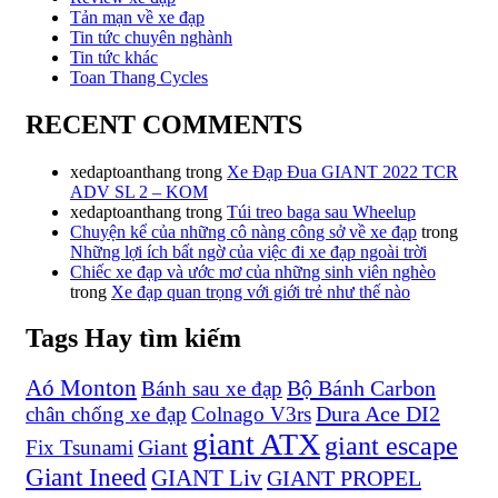
Tản mạn về xe đạp
Tin tức chuyên nghành
Tin tức khác
Toan Thang Cycles
RECENT COMMENTS
xedaptoanthang
trong
Xe Đạp Đua GIANT 2022 TCR
ADV SL 2 – KOM
xedaptoanthang
trong
Túi treo baga sau Wheelup
Chuyện kể của những cô nàng công sở về xe đạp
trong
Những lợi ích bất ngờ của việc đi xe đạp ngoài trời
Chiếc xe đạp và ước mơ của những sinh viên nghèo
trong
Xe đạp quan trọng với giới trẻ như thế nào
Tags Hay tìm kiếm
Aó Monton
Bộ Bánh Carbon
Bánh sau xe đạp
Dura Ace DI2
chân chống xe đạp
Colnago V3rs
giant ATX
giant escape
Giant
Fix Tsunami
Giant Ineed
GIANT Liv
GIANT PROPEL