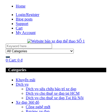
Home
Login/Register
Blog posts
Support
Cart
My Account
0
Cart:
0
₫
Categories
Khuyến mãi
Dịch vụ
Dịch vụ sửa chữa bảo trì xe đạp
Dịch vụ cho thuê xe đạp tại HCM
Dịch vụ cho thuê xe đạp Tại Hà Nội
Xe đạp 360 độ
Công nghệ mới
Review xe đạp