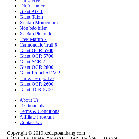
Trinx Free
TrinX Junior
Giant Atx 1
Giant Talon
Xe đạp Momentum
Nón bảo hiểm
Xe đạp Pinarello
Trek Marlin 7
Cannondale Trail 6
Giant OCR 5500
Giant OCR 5700
Giant SCR 2
Giant OCR 2800
Giant Propel ADV 2
TrinX Tempo 1.0
Giant OCR 2600
Giant TCR 6700
About Us
Testimonials
Terms & Conditions
Affiliate Program
Contact Us
Copyright © 2019 xedaptoanthang.com
CÔNG TY TNHH XE ĐẠP TOÀN THẮNG - TOAN