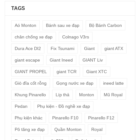
TAGS
Aó Monton
Bánh sau xe đạp
Bộ Bánh Carbon
chân chống xe đạp
Colnago V3rs
Dura Ace DI2
Fix Tsunami
Giant
giant ATX
giant escape
Giant Ineed
GIANT Liv
GIANT PROPEL
giant TCR
Giant XTC
Giò đĩa cốt rỗng
Gọng nước xe đạp
ineed latte
Khung Pinarello
Líp thả
Monton
Mũ Royal
Pedan
Phụ kiện - Đồ nghề xe đạp
Phụ kiện khác
Pinarello F10
Pinarello F12
Pô tăng xe đạp
Quần Monton
Royal