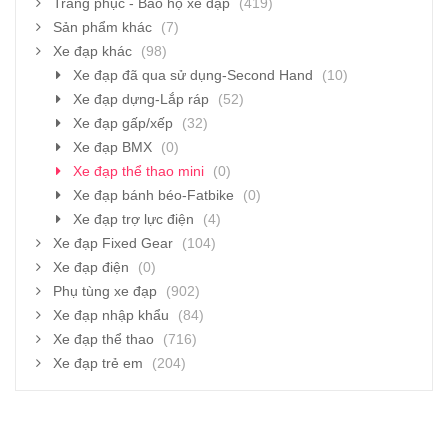
Trang phục - Bảo hộ xe đạp
(419)
Sản phẩm khác
(7)
Xe đạp khác
(98)
Xe đạp đã qua sử dụng-Second Hand
(10)
Xe đạp dựng-Lắp ráp
(52)
Xe đạp gấp/xếp
(32)
Xe đạp BMX
(0)
Xe đạp thể thao mini
(0)
Xe đạp bánh béo-Fatbike
(0)
Xe đạp trợ lực điện
(4)
Xe đạp Fixed Gear
(104)
Xe đạp điện
(0)
Phụ tùng xe đạp
(902)
Xe đạp nhập khẩu
(84)
Xe đạp thể thao
(716)
Xe đạp trẻ em
(204)