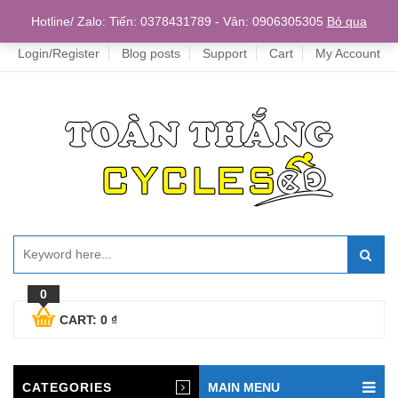
Home
Hotline/ Zalo: Tiến: 0378431789 - Vân: 0906305305
Bỏ qua
Login/Register
Blog posts
Support
Cart
My Account
0
CART:
0
₫
CATEGORIES
MAIN MENU