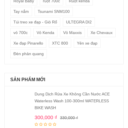
Royal Baby
ruột 700c
Ruột kenda
Tay nắm
Tsunami SNM100
Túi treo xe đạp - Giỏ Rổ
ULTEGRA DI2
vỏ 700c
Vỏ Kenda
Vỏ Maxxis
Xe Chevaux
Xe đạp Pinarello
XTC 800
Yên xe đạp
Đèn phản quang
SẢN PHẨM MỚI
Dung Dịch Rửa Xe Không Cần Nước ACE
Waterless Wash 100-300ml WATERLESS
BIKE WASH
300,000
₫
330,000
₫