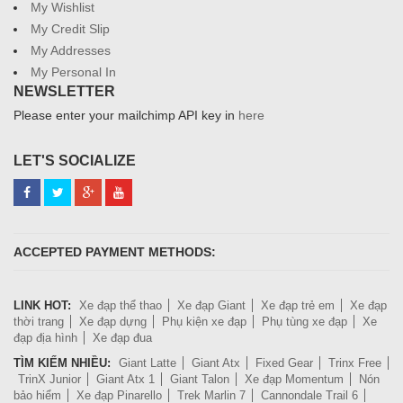
My Wishlist
My Credit Slip
My Addresses
My Personal In
NEWSLETTER
Please enter your mailchimp API key in
here
LET'S SOCIALIZE
ACCEPTED PAYMENT METHODS:
LINK HOT:
Xe đạp thể thao
Xe đạp Giant
Xe đạp trẻ em
Xe đạp
thời trang
Xe đạp dựng
Phụ kiện xe đạp
Phụ tùng xe đạp
Xe
đạp địa hình
Xe đạp đua
TÌM KIẾM NHIỀU:
Giant Latte
Giant Atx
Fixed Gear
Trinx Free
TrinX Junior
Giant Atx 1
Giant Talon
Xe đạp Momentum
Nón
bảo hiểm
Xe đạp Pinarello
Trek Marlin 7
Cannondale Trail 6