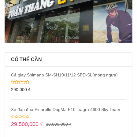
CÓ THỂ CẦN
Cá giày Shimano SM-SH10/11/12 SPD-SL(móng ngưạ)
290,000
₫
Xe đạp đua Pinarello DogMa F10 Tiagra 4600 Sky Team
29,500,000
₫
30,000,000
₫