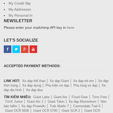
My Credit Slip
My Addresses
My Personal In
NEWSLETTER
Please enter your mailchimp API key in
here
LET'S SOCIALIZE
ACCEPTED PAYMENT METHODS:
LINK HOT:
Xe đạp thể thao
Xe đạp Giant
Xe đạp trẻ em
Xe đạp
thời trang
Xe đạp dựng
Phụ kiện xe đạp
Phụ tùng xe đạp
Xe
đạp địa hình
Xe đạp đua
TÌM KIẾM NHIỀU:
Giant Latte
Giant Atx
Fixed Gear
Trinx Free
TrinX Junior
Giant Atx 1
Giant Talon
Xe đạp Momentum
Nón
bảo hiểm
Xe đạp Pinarello
Trek Marlin 7
Cannondale Trail 6
Giant OCR 5500
Giant OCR 5700
Giant SCR 2
Giant OCR