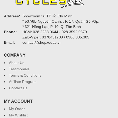
Address:
Showroom tại TP.Hồ Chí Minh:
* 537/8B Nguyễn Oanh, , P. 17, Quận Gò Vấp.
* 321 Hồng Lạc, P. 10, Q. Tân Bình.
Phone:
HCM: 028.2253.0644 - 028.3592.0679
Zalo-Viper: 0378431789 / 0906.305.305
Email:
contact@shopxedap.vn
COMPANY
About Us
Testimonials
Terms & Conditions
Affiliate Program
Contact Us
MY ACCOUNT
My Order
My Wishlist