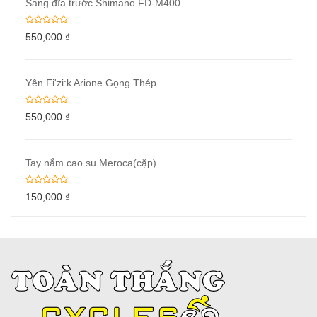
Sang đĩa trước Shimano FD-M400
550,000
₫
Yên Fi'zi:k Arione Gọng Thép
550,000
₫
Tay nắm cao su Meroca(cặp)
150,000
₫