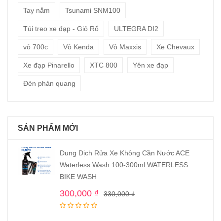
Tay nắm
Tsunami SNM100
Túi treo xe đạp - Giỏ Rổ
ULTEGRA DI2
vỏ 700c
Vỏ Kenda
Vỏ Maxxis
Xe Chevaux
Xe đạp Pinarello
XTC 800
Yên xe đạp
Đèn phản quang
SẢN PHẨM MỚI
Dung Dịch Rửa Xe Không Cần Nước ACE
Waterless Wash 100-300ml WATERLESS
BIKE WASH
300,000
₫
330,000
₫