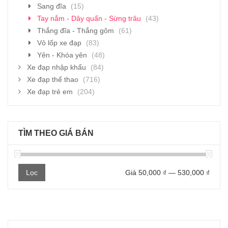
Sang đĩa
(15)
Tay nắm - Dây quấn - Sừng trâu
(43)
Thắng đĩa - Thắng gôm
(61)
Vỏ lốp xe đạp
(83)
Yên - Khóa yên
(48)
Xe đạp nhập khẩu
(84)
Xe đạp thể thao
(716)
Xe đạp trẻ em
(204)
TÌM THEO GIÁ BÁN
Giá
Giá
Lọc
Giá
50,000 ₫
—
530,000 ₫
thấp
cao
nhất
nhất