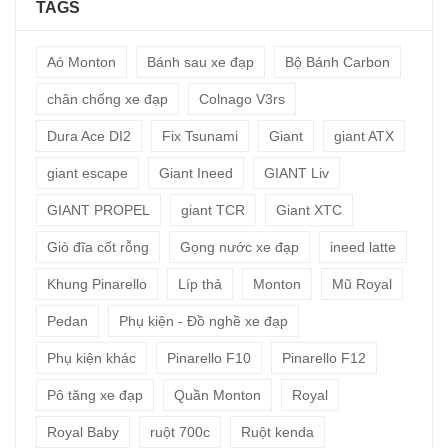
TAGS
Aó Monton
Bánh sau xe đạp
Bộ Bánh Carbon
chân chống xe đạp
Colnago V3rs
Dura Ace DI2
Fix Tsunami
Giant
giant ATX
giant escape
Giant Ineed
GIANT Liv
GIANT PROPEL
giant TCR
Giant XTC
Giò đĩa cốt rỗng
Gọng nước xe đạp
ineed latte
Khung Pinarello
Líp thả
Monton
Mũ Royal
Pedan
Phụ kiện - Đồ nghề xe đạp
Phụ kiện khác
Pinarello F10
Pinarello F12
Pô tăng xe đạp
Quần Monton
Royal
Royal Baby
ruột 700c
Ruột kenda