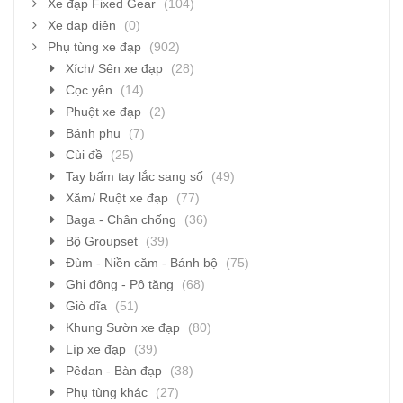
Xe đạp Fixed Gear
(104)
Xe đạp điện
(0)
Phụ tùng xe đạp
(902)
Xích/ Sên xe đạp
(28)
Cọc yên
(14)
Phuột xe đạp
(2)
Bánh phụ
(7)
Cùi đề
(25)
Tay bấm tay lắc sang số
(49)
Xăm/ Ruột xe đạp
(77)
Baga - Chân chống
(36)
Bộ Groupset
(39)
Đùm - Niền căm - Bánh bộ
(75)
Ghi đông - Pô tăng
(68)
Giò dĩa
(51)
Khung Sườn xe đạp
(80)
Líp xe đạp
(39)
Pêdan - Bàn đạp
(38)
Phụ tùng khác
(27)