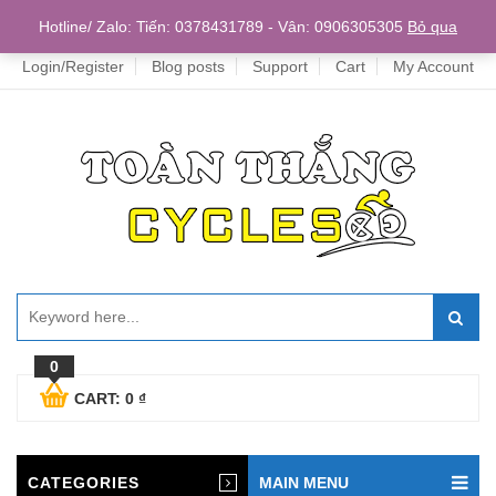
Home
Hotline/ Zalo: Tiến: 0378431789 - Vân: 0906305305
Bỏ qua
Login/Register
Blog posts
Support
Cart
My Account
0
CART:
0
₫
CATEGORIES
MAIN MENU