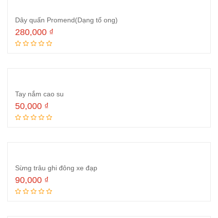
Dây quấn Promend(Dạng tổ ong)
280,000
₫
Thêm vào giỏ hàng
Tay nắm cao su
50,000
₫
Đọc tiếp
Sừng trâu ghi đông xe đạp
90,000
₫
Thêm vào giỏ hàng