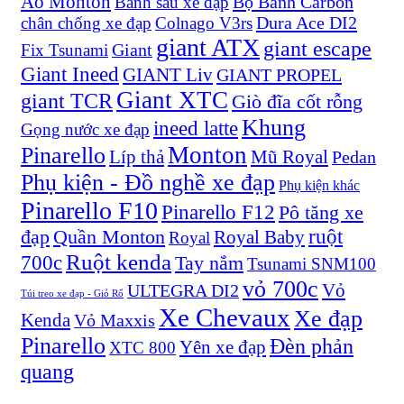
Aó Monton
Bộ Bánh Carbon
Bánh sau xe đạp
Dura Ace DI2
chân chống xe đạp
Colnago V3rs
giant ATX
giant escape
Giant
Fix Tsunami
Giant Ineed
GIANT Liv
GIANT PROPEL
Giant XTC
giant TCR
Giò đĩa cốt rỗng
Khung
ineed latte
Gọng nước xe đạp
Monton
Pinarello
Líp thả
Mũ Royal
Pedan
Phụ kiện - Đồ nghề xe đạp
Phụ kiện khác
Pinarello F10
Pinarello F12
Pô tăng xe
ruột
đạp
Quần Monton
Royal Baby
Royal
Ruột kenda
700c
Tay nắm
Tsunami SNM100
vỏ 700c
Vỏ
ULTEGRA DI2
Túi treo xe đạp - Giỏ Rổ
Xe Chevaux
Xe đạp
Kenda
Vỏ Maxxis
Pinarello
Đèn phản
Yên xe đạp
XTC 800
quang