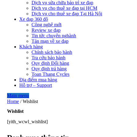
Dịch vụ sửa chữa bảo trì xe đạp
Dịch vụ cho thuê xe đạp tại HCM
Dịch vụ cho thuê xe đạp Tại Hà Nội
Xe đạp 360 độ
Công nghệ mới
Review xe đạp
Tin tức chuyên nghành
Tản mạn về xe đạp
Khách hàng
Chính sách bảo hành
Tra cứu bảo hành
Quy định Đổi hàng
Quy định trả hàng
Toan Thang Cycles
Địa điểm mua hàng
Hỗ trợ – Support
Main menu
Home
/
Wishlist
Wishlist
[yith_wcwl_wishlist]