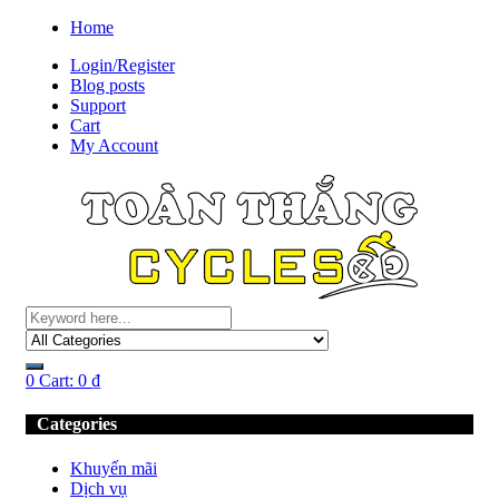
Home
Login/Register
Blog posts
Support
Cart
My Account
0
Cart:
0
₫
Categories
Khuyến mãi
Dịch vụ