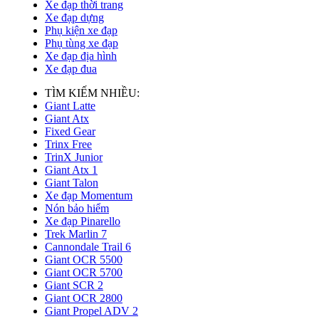
Xe đạp thời trang
Xe đạp dựng
Phụ kiện xe đạp
Phụ tùng xe đạp
Xe đạp địa hình
Xe đạp đua
TÌM KIẾM NHIỀU:
Giant Latte
Giant Atx
Fixed Gear
Trinx Free
TrinX Junior
Giant Atx 1
Giant Talon
Xe đạp Momentum
Nón bảo hiểm
Xe đạp Pinarello
Trek Marlin 7
Cannondale Trail 6
Giant OCR 5500
Giant OCR 5700
Giant SCR 2
Giant OCR 2800
Giant Propel ADV 2