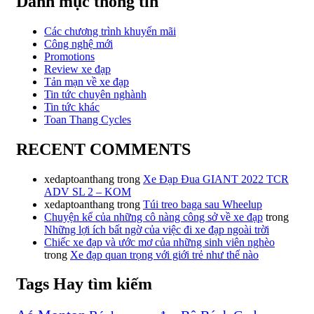
Danh mục thông tin
Các chương trình khuyến mãi
Công nghệ mới
Promotions
Review xe đạp
Tản mạn về xe đạp
Tin tức chuyên nghành
Tin tức khác
Toan Thang Cycles
RECENT COMMENTS
xedaptoanthang
trong
Xe Đạp Đua GIANT 2022 TCR
ADV SL 2 – KOM
xedaptoanthang
trong
Túi treo baga sau Wheelup
Chuyện kể của những cô nàng công sở về xe đạp
trong
Những lợi ích bất ngờ của việc đi xe đạp ngoài trời
Chiếc xe đạp và ước mơ của những sinh viên nghèo
trong
Xe đạp quan trọng với giới trẻ như thế nào
Tags Hay tìm kiếm