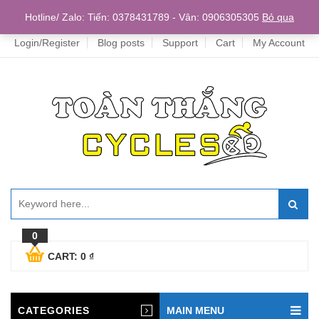
Home
Hotline/ Zalo: Tiến: 0378431789 - Vân: 0906305305
Bỏ qua
Login/Register
Blog posts
Support
Cart
My Account
0
CART:
0
₫
CATEGORIES
MAIN MENU