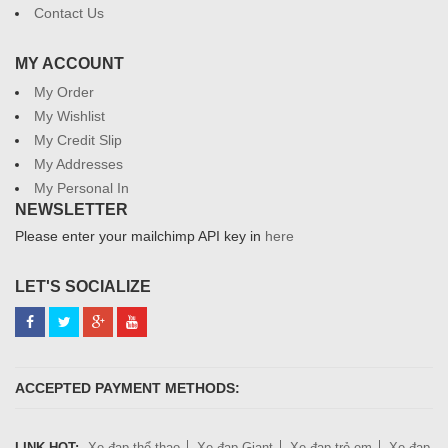
Contact Us
MY ACCOUNT
My Order
My Wishlist
My Credit Slip
My Addresses
My Personal In
NEWSLETTER
Please enter your mailchimp API key in
here
LET'S SOCIALIZE
ACCEPTED PAYMENT METHODS:
LINK HOT:
Xe đạp thể thao
Xe đạp Giant
Xe đạp trẻ em
Xe đạp