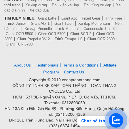
thời trang
Xe đạp dựng
Phụ kiện xe đạp
Phụ tùng xe đạp
Xe
đạp địa hình
Xe đạp đua
TÌM KIẾM NHIỀU:
Giant Latte
Giant Atx
Fixed Gear
Trinx Free
TrinX Junior
Giant Atx 1
Giant Talon
Xe đạp Momentum
Nón
bảo hiểm
Xe đạp Pinarello
Trek Marlin 7
Cannondale Trail 6
Giant OCR 5500
Giant OCR 5700
Giant SCR 2
Giant OCR
2800
Giant Propel ADV 2
TrinX Tempo 1.0
Giant OCR 2600
Giant TCR 6700
About Us
Testimonials
Terms & Conditions
Affiliate
Program
Contact Us
Copyright © 2019 xedaptoanthang.com
CÔNG TY TNHH XE ĐẠP TOÀN THẮNG - TOAN THANG
CYCLES Co., Ltd
HCM : 537/8B Nguyễn Oanh, P. 17, Q. Gò Vấp, TP.HCM.
Taxcode: 0312803059
HN: 13A Khu Đấu Giá Đa Sỹ , Phường Kiến Hưng, Quận Hà Đông
- Tel: (024) 3200 4156
DN: 161 Trần Hưng Đạo, Nại Hiên Đông, Quận Sơn Trà - Tel:
Chat hỗ trợ
(023) 6374.1494