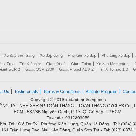
Xe đạp thời trang
Xe đạp dựng
Phụ kiện xe đạp
Phụ tùng xe đạp
rinx Free
TrinX Junior
Giant Atx 1
Giant Talon
Xe đạp Momentum
iant SCR 2
Giant OCR 2800
Giant Propel ADV 2
TrinX Tempo 1.0
G
ut Us
Testimonials
Terms & Conditions
Affiliate Program
Contac
Copyright © 2019 xedaptoanthang.com
ÔNG TY TNHH XE ĐẠP TOÀN THẮNG - TOAN THANG CYCLES Co., L
HCM : 537/8B Nguyễn Oanh, P. 17, Q. Gò Vấp, TP.HCM.
Taxcode: 0312803059
Khu Đấu Giá Đa Sỹ , Phường Kiến Hưng, Quận Hà Đông - Tel: (024) 
 161 Trần Hưng Đạo, Nại Hiên Đông, Quận Sơn Trà - Tel: (023) 6374.