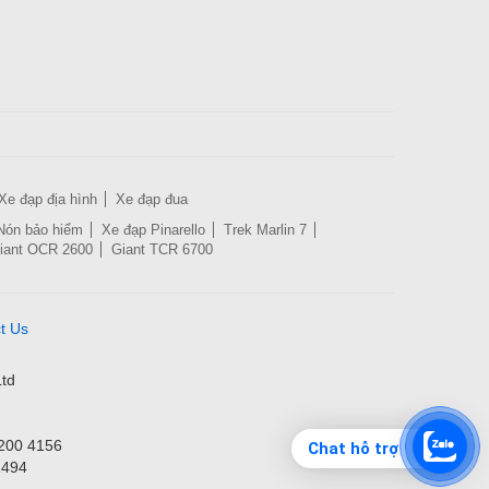
Xe đạp địa hình
Xe đạp đua
Nón bảo hiểm
Xe đạp Pinarello
Trek Marlin 7
iant OCR 2600
Giant TCR 6700
t Us
td
3200 4156
Chat hỗ trợ
1494