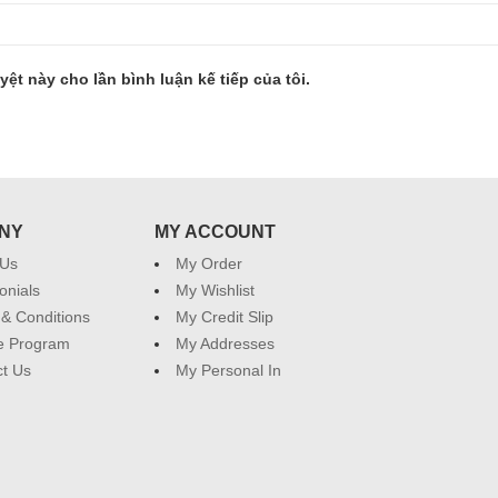
yệt này cho lần bình luận kế tiếp của tôi.
NY
MY ACCOUNT
 Us
My Order
onials
My Wishlist
& Conditions
My Credit Slip
ate Program
My Addresses
t Us
My Personal In