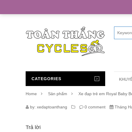
Home
CATEGORIES
KHUYẾ
Home
Sản phẩm
Xe đạp trẻ em Royal Baby B
866_XE-
by:
xedaptoanthang
0 comment
Tháng Ha
DAP-
Trả lời
TRE-