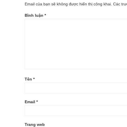
Email của bạn sẽ không được hiển thị công khai.
Các tr
EM-
Bình luận
*
ROYAL-
BABY-
BUTTERFLY-
RB14-
B19
Tên
*
Email
*
Trang web