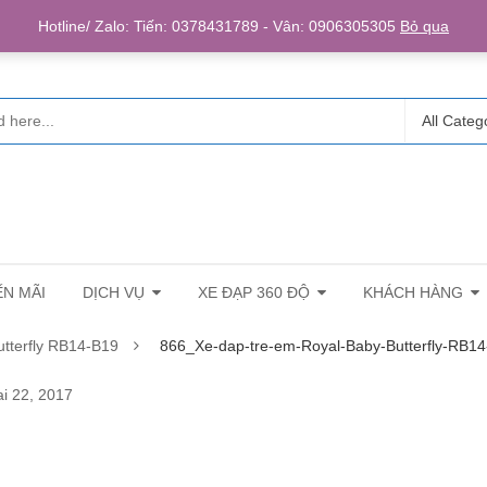
Login/R
Hotline/ Zalo: Tiến: 0378431789 - Vân: 0906305305
Bỏ qua
All Categ
N MÃI
DỊCH VỤ
XE ĐẠP 360 ĐỘ
KHÁCH HÀNG
utterfly RB14-B19
866_Xe-dap-tre-em-Royal-Baby-Butterfly-RB1
i 22, 2017