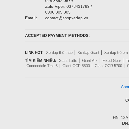
028.3592.0679
Zalo-Viper: 0378431789 /
0906.305.305
Email:
contact@shopxedap.vn
ACCEPTED PAYMENT METHODS:
LINK HOT:
Xe đạp thể thao
Xe đạp Giant
Xe đạp trẻ em
TÌM KIẾM NHIỀU:
Giant Latte
Giant Atx
Fixed Gear
T
Cannondale Trail 6
Giant OCR 5500
Giant OCR 5700
G
Abo
C
HN: 13A 
DN: