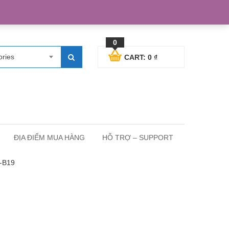
egister
Blog posts
Support
Cart
My Account
0
ories
CART:
0
₫
ĐỊA ĐIỂM MUA HÀNG
HỖ TRỢ – SUPPORT
4-B19