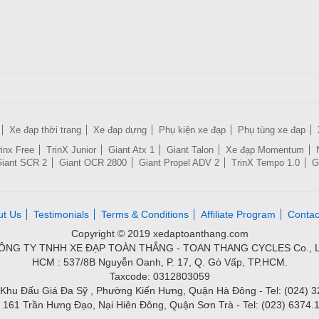
Xe đạp thời trang
Xe đạp dựng
Phụ kiện xe đạp
Phụ tùng xe đạp
rinx Free
TrinX Junior
Giant Atx 1
Giant Talon
Xe đạp Momentum
iant SCR 2
Giant OCR 2800
Giant Propel ADV 2
TrinX Tempo 1.0
G
ut Us
Testimonials
Terms & Conditions
Affiliate Program
Contac
Copyright © 2019 xedaptoanthang.com
ÔNG TY TNHH XE ĐẠP TOÀN THẮNG - TOAN THANG CYCLES Co., L
HCM : 537/8B Nguyễn Oanh, P. 17, Q. Gò Vấp, TP.HCM.
Taxcode: 0312803059
Khu Đấu Giá Đa Sỹ , Phường Kiến Hưng, Quận Hà Đông - Tel: (024) 
 161 Trần Hưng Đạo, Nại Hiên Đông, Quận Sơn Trà - Tel: (023) 6374.