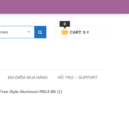
egister
Blog posts
Support
Cart
My Account
0
ories
CART:
0
₫
ĐỊA ĐIỂM MUA HÀNG
HỖ TRỢ – SUPPORT
Free-Style-Aluminum-RB14-B6 (1)