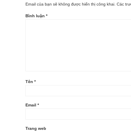
Email của bạn sẽ không được hiển thị công khai.
Các tr
EM-
Bình luận
*
ROYAL-
BABY-
FREE-
STYLE-
ALUMINUM-
RB14-
Tên
*
B6
(1)
Email
*
Trang web