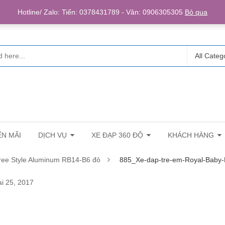
Login/R
Hotline/ Zalo: Tiến: 0378431789 - Vân: 0906305305
Bỏ qua
All Categ
N MÃI
DỊCH VỤ
XE ĐẠP 360 ĐỘ
KHÁCH HÀNG
ree Style Aluminum RB14-B6 đỏ
885_Xe-dap-tre-em-Royal-Baby-
i 25, 2017