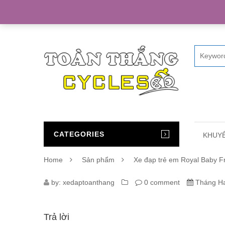
Home
CATEGORIES
KHUYẾ
Home
Sản phẩm
Xe đạp trẻ em Royal Baby F
885_XE-
by:
xedaptoanthang
0 comment
Tháng Ha
DAP-
Trả lời
TRE-