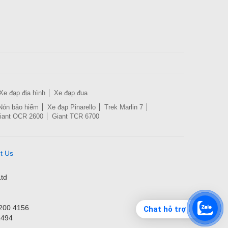
Xe đạp địa hình
Xe đạp đua
Nón bảo hiểm
Xe đạp Pinarello
Trek Marlin 7
iant OCR 2600
Giant TCR 6700
t Us
td
3200 4156
Chat hỗ trợ
1494