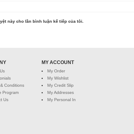
yệt này cho lần bình luận kế tiếp của tôi.
NY
MY ACCOUNT
 Us
My Order
onials
My Wishlist
& Conditions
My Credit Slip
ate Program
My Addresses
t Us
My Personal In