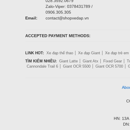
028.3592.0679
Zalo-Viper: 0378431789 /
0906.305.305
Email:
contact@shopxedap.vn
ACCEPTED PAYMENT METHODS:
LINK HOT:
Xe đạp thể thao
Xe đạp Giant
Xe đạp trẻ em
TÌM KIẾM NHIỀU:
Giant Latte
Giant Atx
Fixed Gear
T
Cannondale Trail 6
Giant OCR 5500
Giant OCR 5700
G
Abo
C
HN: 13A 
DN: