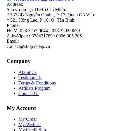
Address:
Showroom tại TP.Hồ Chí Minh:
* 537/8B Nguyễn Oanh, , P. 17, Quận Gò Vấp.
* 321 Hồng Lạc, P. 10, Q. Tân Bình.
Phone:
HCM: 028.2253.0644 - 028.3592.0679
Zalo-Viper: 0378431789 / 0906.305.305
Email:
contact@shopxedap.vn
Company
About Us
Testimonials
Terms & Conditions
Affiliate Program
Contact Us
My Account
My Order
My Wishlist
My Credit Slip