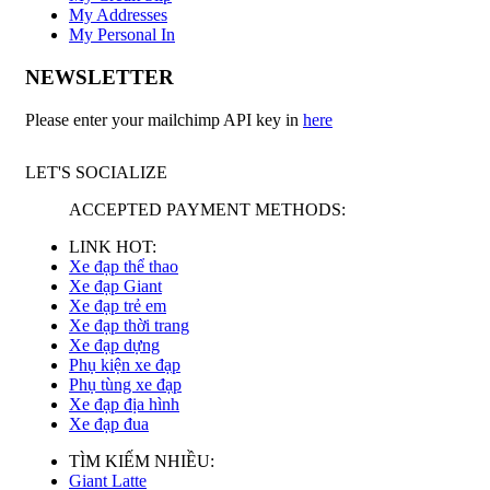
My Addresses
My Personal In
NEWSLETTER
Please enter your mailchimp API key in
here
LET'S SOCIALIZE
ACCEPTED PAYMENT METHODS:
LINK HOT:
Xe đạp thể thao
Xe đạp Giant
Xe đạp trẻ em
Xe đạp thời trang
Xe đạp dựng
Phụ kiện xe đạp
Phụ tùng xe đạp
Xe đạp địa hình
Xe đạp đua
TÌM KIẾM NHIỀU:
Giant Latte