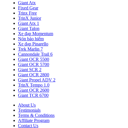
Giant Atx
Fixed Gear
Trinx Free
TrinX Junior
Giant Atx 1
Giant Talon
Xe đạp Momentum
Nón bảo hiểm
Xe đạp Pinarello
Trek Marlin 7
Cannondale Trail 6
Giant OCR 5500
Giant OCR 5700
Giant SCR 2
Giant OCR 2800
Giant Propel ADV 2
TrinX Tempo 1.0
Giant OCR 2600
Giant TCR 6700
About Us
Testimonials
Terms & Conditions
Affiliate Program
Contact Us