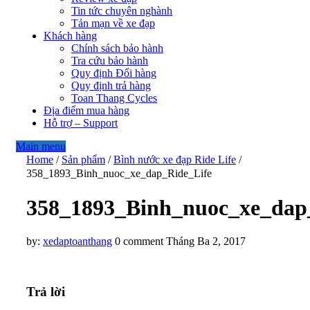
Tin tức chuyên nghành
Tản mạn về xe đạp
Khách hàng
Chính sách bảo hành
Tra cứu bảo hành
Quy định Đổi hàng
Quy định trả hàng
Toan Thang Cycles
Địa điểm mua hàng
Hỗ trợ – Support
Main menu
Home
/
Sản phẩm
/
Bình nước xe đạp Ride Life
/
358_1893_Binh_nuoc_xe_dap_Ride_Life
358_1893_Binh_nuoc_xe_dap
by:
xedaptoanthang
0 comment
Tháng Ba 2, 2017
Trả lời