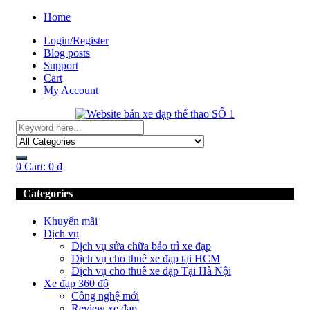
Home
Login/Register
Blog posts
Support
Cart
My Account
0
Cart:
0
₫
Categories
Khuyến mãi
Dịch vụ
Dịch vụ sửa chữa bảo trì xe đạp
Dịch vụ cho thuê xe đạp tại HCM
Dịch vụ cho thuê xe đạp Tại Hà Nội
Xe đạp 360 độ
Công nghệ mới
Review xe đạp