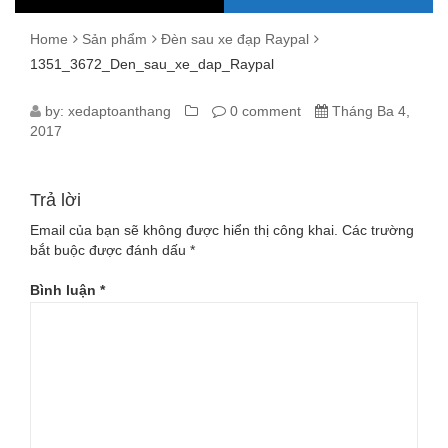
Home
Sản phẩm
Đèn sau xe đạp Raypal
1351_3672_Den_sau_xe_dap_Raypal
1351_3672_DEN_SAU_XE_DAP_RAY
by:
xedaptoanthang
0 comment
Tháng Ba 4,
2017
Trả lời
Email của bạn sẽ không được hiển thị công khai.
Các trường
bắt buộc được đánh dấu
*
Bình luận
*