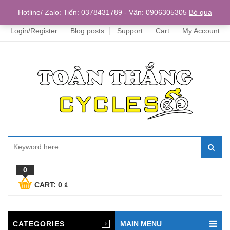
Home
Hotline/ Zalo: Tiến: 0378431789 - Vân: 0906305305
Bỏ qua
Login/Register
Blog posts
Support
Cart
My Account
0
CART:
0
₫
CATEGORIES
MAIN MENU