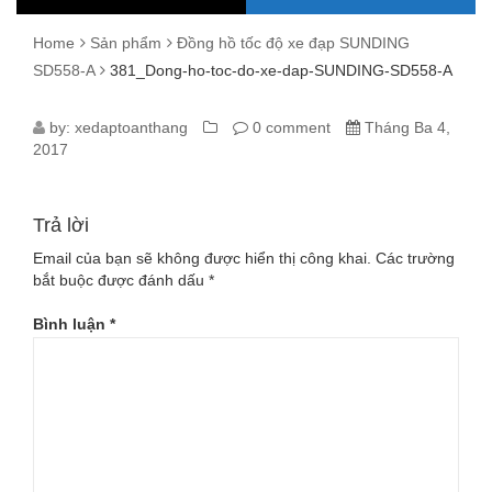
Home
Sản phẩm
Đồng hồ tốc độ xe đạp SUNDING
SD558-A
381_Dong-ho-toc-do-xe-dap-SUNDING-SD558-A
381_DONG-
by:
xedaptoanthang
0 comment
Tháng Ba 4,
2017
HO-
TOC-
Trả lời
DO-
Email của bạn sẽ không được hiển thị công khai.
Các trường
bắt buộc được đánh dấu
*
XE-
Bình luận
*
DAP-
SUNDING-
SD558-
A