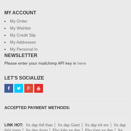
MY ACCOUNT
My Order
My Wishlist
My Credit Slip
My Addresses
My Personal In
NEWSLETTER
Please enter your mailchimp API key in
here
LET'S SOCIALIZE
ACCEPTED PAYMENT METHODS:
LINK HOT:
Xe đạp thể thao
Xe đạp Giant
Xe đạp trẻ em
Xe đạp
thời trang
Xe đạp dựng
Phụ kiện xe đạp
Phụ tùng xe đạp
Xe