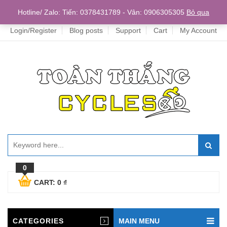
Home
Hotline/ Zalo: Tiến: 0378431789 - Vân: 0906305305
Bỏ qua
Login/Register
Blog posts
Support
Cart
My Account
0
CART:
0
₫
CATEGORIES
MAIN MENU