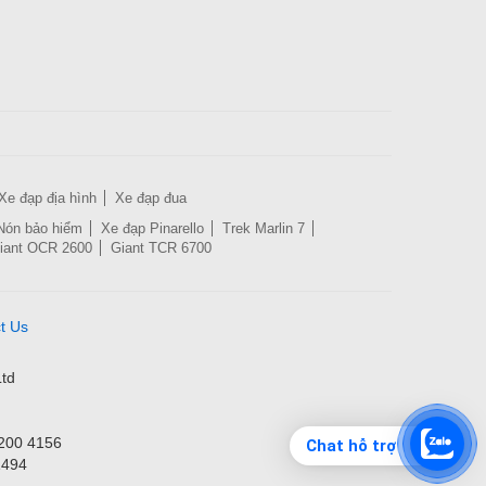
Xe đạp địa hình
Xe đạp đua
Nón bảo hiểm
Xe đạp Pinarello
Trek Marlin 7
iant OCR 2600
Giant TCR 6700
t Us
td
3200 4156
Chat hỗ trợ
1494