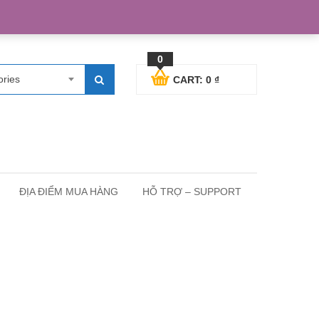
egister
Blog posts
Support
Cart
My Account
0
ories
CART:
0
₫
ĐỊA ĐIỂM MUA HÀNG
HỖ TRỢ – SUPPORT