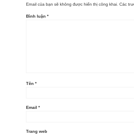
Email của bạn sẽ không được hiển thị công khai.
Các tr
XE-
Bình luận
*
DAP
Tên
*
Email
*
Trang web