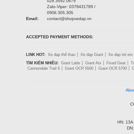
028.3592.0679
Zalo-Viper: 0378431789 /
0906.305.305
Email:
contact@shopxedap.vn
ACCEPTED PAYMENT METHODS:
LINK HOT:
Xe đạp thể thao
Xe đạp Giant
Xe đạp trẻ em
TÌM KIẾM NHIỀU:
Giant Latte
Giant Atx
Fixed Gear
T
Cannondale Trail 6
Giant OCR 5500
Giant OCR 5700
G
Abo
C
HN: 13A 
DN: