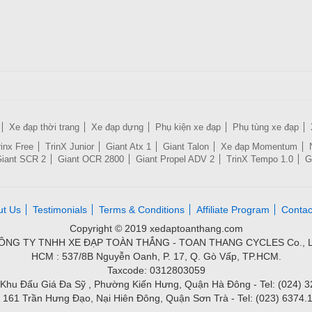
Xe đạp thời trang
Xe đạp dựng
Phụ kiện xe đạp
Phụ tùng xe đạp
rinx Free
TrinX Junior
Giant Atx 1
Giant Talon
Xe đạp Momentum
iant SCR 2
Giant OCR 2800
Giant Propel ADV 2
TrinX Tempo 1.0
G
ut Us
Testimonials
Terms & Conditions
Affiliate Program
Contac
Copyright © 2019 xedaptoanthang.com
ÔNG TY TNHH XE ĐẠP TOÀN THẮNG - TOAN THANG CYCLES Co., L
HCM : 537/8B Nguyễn Oanh, P. 17, Q. Gò Vấp, TP.HCM.
Taxcode: 0312803059
Khu Đấu Giá Đa Sỹ , Phường Kiến Hưng, Quận Hà Đông - Tel: (024) 
 161 Trần Hưng Đạo, Nại Hiên Đông, Quận Sơn Trà - Tel: (023) 6374.