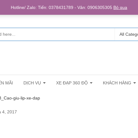
Login/R
Hotline/ Zalo: Tiến: 0378431789 - Vân: 0906305305
Bỏ qua
All Categ
N MÃI
DỊCH VỤ
XE ĐẠP 360 ĐỘ
KHÁCH HÀNG
_Cao-giu-lip-xe-dap
 4, 2017