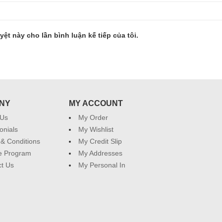
yệt này cho lần bình luận kế tiếp của tôi.
NY
MY ACCOUNT
 Us
My Order
onials
My Wishlist
& Conditions
My Credit Slip
ate Program
My Addresses
t Us
My Personal In