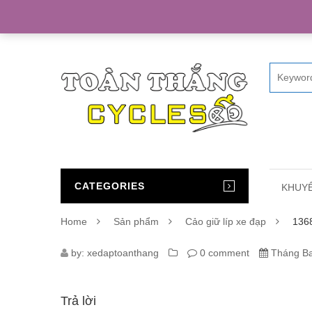
Home
CATEGORIES
KHUYẾ
Home
Sản phẩm
Cảo giữ líp xe đạp
1368
1368_CAO-
by:
xedaptoanthang
0 comment
Tháng Ba
GIU-
Trả lời
LIP-