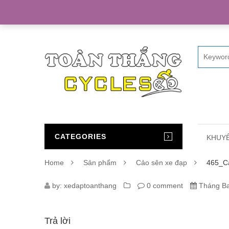
Home
CATEGORIES
KHUYẾ
Home
Sản phẩm
Cảo sên xe đạp
465_C
465_CAO-
by:
xedaptoanthang
0 comment
Tháng Ba
SEN-
Trả lời
XE-