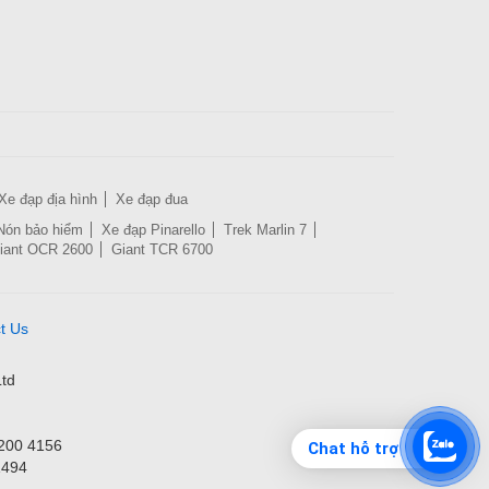
Xe đạp địa hình
Xe đạp đua
Nón bảo hiểm
Xe đạp Pinarello
Trek Marlin 7
iant OCR 2600
Giant TCR 6700
t Us
td
3200 4156
Chat hỗ trợ
1494