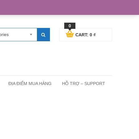
egister
Blog posts
Support
Cart
My Account
0
ories
CART:
0
₫
ĐỊA ĐIỂM MUA HÀNG
HỖ TRỢ – SUPPORT