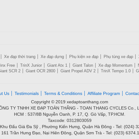
Xe đạp thời trang
Xe đạp dựng
Phụ kiện xe đạp
Phụ tùng xe đạp
rinx Free
TrinX Junior
Giant Atx 1
Giant Talon
Xe đạp Momentum
iant SCR 2
Giant OCR 2800
Giant Propel ADV 2
TrinX Tempo 1.0
G
ut Us
Testimonials
Terms & Conditions
Affiliate Program
Contac
Copyright © 2019 xedaptoanthang.com
ÔNG TY TNHH XE ĐẠP TOÀN THẮNG - TOAN THANG CYCLES Co., L
HCM : 537/8B Nguyễn Oanh, P. 17, Q. Gò Vấp, TP.HCM.
Taxcode: 0312803059
Khu Đấu Giá Đa Sỹ , Phường Kiến Hưng, Quận Hà Đông - Tel: (024) 
 161 Trần Hưng Đạo, Nại Hiên Đông, Quận Sơn Trà - Tel: (023) 6374.