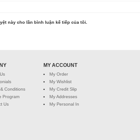
yệt này cho lần bình luận kế tiếp của tôi.
NY
MY ACCOUNT
 Us
My Order
onials
My Wishlist
& Conditions
My Credit Slip
ate Program
My Addresses
t Us
My Personal In