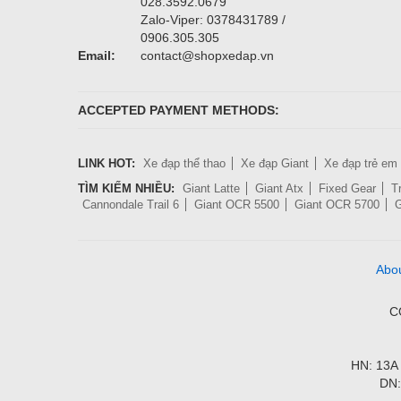
028.3592.0679
Zalo-Viper: 0378431789 /
0906.305.305
Email:
contact@shopxedap.vn
ACCEPTED PAYMENT METHODS:
LINK HOT:
Xe đạp thể thao
Xe đạp Giant
Xe đạp trẻ em
TÌM KIẾM NHIỀU:
Giant Latte
Giant Atx
Fixed Gear
T
Cannondale Trail 6
Giant OCR 5500
Giant OCR 5700
G
Abo
C
HN: 13A 
DN: