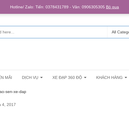
Login/R
Hotline/ Zalo: Tiến: 0378431789 - Vân: 0906305305
Bỏ qua
All Categ
N MÃI
DỊCH VỤ
XE ĐẠP 360 ĐỘ
KHÁCH HÀNG
ao-sen-xe-dap
 4, 2017