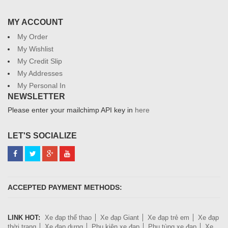
MY ACCOUNT
My Order
My Wishlist
My Credit Slip
My Addresses
My Personal In
NEWSLETTER
Please enter your mailchimp API key in
here
LET'S SOCIALIZE
ACCEPTED PAYMENT METHODS:
LINK HOT:
Xe đạp thể thao
Xe đạp Giant
Xe đạp trẻ em
Xe đạp
thời trang
Xe đạp dựng
Phụ kiện xe đạp
Phụ tùng xe đạp
Xe