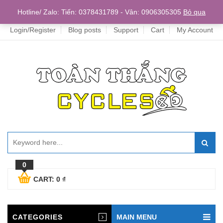
Home
Hotline/ Zalo: Tiến: 0378431789 - Vân: 0906305305
Bỏ qua
Login/Register
Blog posts
Support
Cart
My Account
0
CART:
0
₫
CATEGORIES
MAIN MENU