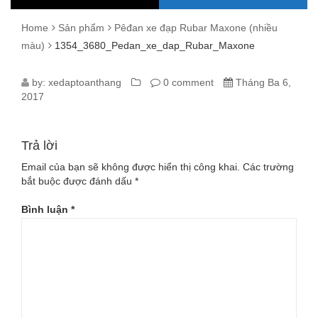
Home
Sản phẩm
Pêđan xe đạp Rubar Maxone (nhiều
màu)
1354_3680_Pedan_xe_dap_Rubar_Maxone
1354_3680_PEDAN_XE_DAP_RUBA
by:
xedaptoanthang
0 comment
Tháng Ba 6,
2017
Trả lời
Email của bạn sẽ không được hiển thị công khai.
Các trường
bắt buộc được đánh dấu
*
Bình luận
*