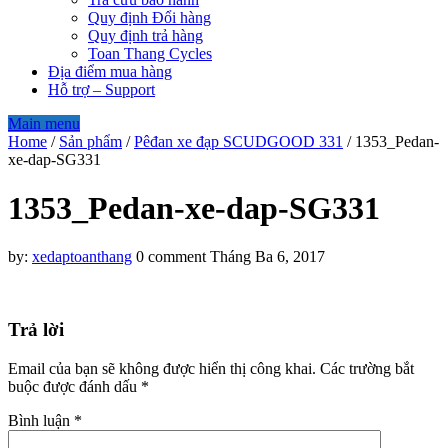
Quy định Đổi hàng
Quy định trả hàng
Toan Thang Cycles
Địa điểm mua hàng
Hỗ trợ – Support
Main menu
Home
/
Sản phẩm
/
Pêđan xe đạp SCUDGOOD 331
/
1353_Pedan-
xe-dap-SG331
1353_Pedan-xe-dap-SG331
by:
xedaptoanthang
0 comment
Tháng Ba 6, 2017
Trả lời
Email của bạn sẽ không được hiển thị công khai.
Các trường bắt
buộc được đánh dấu
*
Bình luận
*