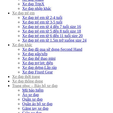
Xe đạp TrinX
Xe đạp nhập khác
Xe đạp trẻ em
Xe đạp trẻ em từ 2-4 tuổi
Xe đạp trẻ em từ 3-5 tuổi
Xe đạp trẻ em từ 4 đến 7 tuổi size 16
Xe đạp trẻ em từ 5 đến 8 tuổi size 18
Xe đạp trẻ em từ 6 đến 11 tuổi size 20
Xe đạp trẻ em từ 1.5m trở xuống size 24
Xe đạp khác
Xe đạp đã qua sử dụng-Second Hand
Xe đạp gấp/xếp
Xe đạp thể thao mini
Xe đạp trợ lực điện
Xe đạp dựng-Lắp ráp
Xe đạp Fixed Gear
Xe đạp thời trang
Xe đạp thông dụng
Trang phục – Bảo hộ xe đạp
Mũ bảo hiểm
Áo xe đạp
Quần xe đạp
Quần áo bộ xe đạp
Găng tay xe đạp
Giày xe đạp