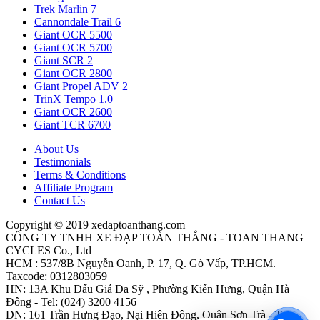
Trek Marlin 7
Cannondale Trail 6
Giant OCR 5500
Giant OCR 5700
Giant SCR 2
Giant OCR 2800
Giant Propel ADV 2
TrinX Tempo 1.0
Giant OCR 2600
Giant TCR 6700
About Us
Testimonials
Terms & Conditions
Affiliate Program
Contact Us
Copyright © 2019 xedaptoanthang.com
CÔNG TY TNHH XE ĐẠP TOÀN THẮNG - TOAN THANG
CYCLES Co., Ltd
HCM : 537/8B Nguyễn Oanh, P. 17, Q. Gò Vấp, TP.HCM.
Taxcode: 0312803059
HN: 13A Khu Đấu Giá Đa Sỹ , Phường Kiến Hưng, Quận Hà
Đông - Tel: (024) 3200 4156
DN: 161 Trần Hưng Đạo, Nại Hiên Đông, Quận Sơn Trà - Tel: