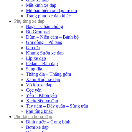
Mắt kinh xe đạp
Mũ bảo hiểm xe đạp trẻ em
Trang phục xe đạp khác
Phụ tùng xe đạp
Baga – Chân chống
Bộ Groupset
Đùm – Niền căm – Bánh bộ
Ghi đông – Pô tăng
Giò dĩa
Khung Sườn xe đạp
Líp xe đạp
Pêdan – Bàn đạp
Sang đĩa
Thắng đĩa – Thắng gôm
Xăm/ Ruột xe đạp
Vỏ lốp xe đạp
Cọc yên
Yên – Khóa yên
Xích/ Sên xe đạp
Tay nắm – Dây quấn – Sừng trâu
Phụ tùng khác
Phụ kiện cho xe đạp
Bình nước – Gọng bình
Bơm xe đạp