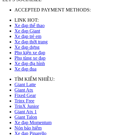
ACCEPTED PAYMENT METHODS:
LINK HOT:
Xe đạp thể thao
Xe đạp Giant
Xe đạp trẻ em
Xe đạp thời trang
Xe đạp dựng
Phụ kiện xe đạp
Phụ tùng xe đạp
Xe đạp địa hình
Xe đạp đua
TÌM KIẾM NHIỀU:
Giant Latte
Giant Atx
Fixed Gear
Trinx Free
TrinX Junior
Giant Atx 1
Giant Talon
Xe đạp Momentum
Nón bảo hiểm
Xe đạp Pinarello