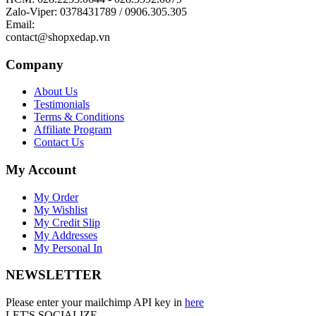
Zalo-Viper: 0378431789 / 0906.305.305
Email:
contact@shopxedap.vn
Company
About Us
Testimonials
Terms & Conditions
Affiliate Program
Contact Us
My Account
My Order
My Wishlist
My Credit Slip
My Addresses
My Personal In
NEWSLETTER
Please enter your mailchimp API key in
here
LET'S SOCIALIZE