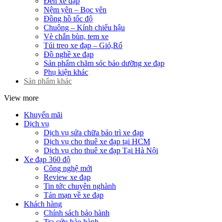
Đèn xe đạp
Nệm yên – Bọc yên
Đồng hồ tốc độ
Chuông – Kính chiếu hậu
Vè chắn bùn, tem xe
Túi treo xe đạp – Giỏ,Rổ
Đồ nghề xe đạp
Sản phẩm chăm sóc bảo dưỡng xe đạp
Phụ kiện khác
Sản phẩm khác
View more
Khuyến mãi
Dịch vụ
Dịch vụ sửa chữa bảo trì xe đạp
Dịch vụ cho thuê xe đạp tại HCM
Dịch vụ cho thuê xe đạp Tại Hà Nội
Xe đạp 360 độ
Công nghệ mới
Review xe đạp
Tin tức chuyên nghành
Tản mạn về xe đạp
Khách hàng
Chính sách bảo hành
Tra cứu bảo hành