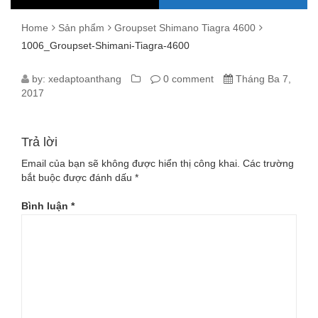
Home
Sản phẩm
Groupset Shimano Tiagra 4600
1006_Groupset-Shimani-Tiagra-4600
1006_GROUPSET-
by:
xedaptoanthang
0 comment
Tháng Ba 7,
2017
SHIMANI-
TIAGRA-
Trả lời
4600
Email của bạn sẽ không được hiển thị công khai.
Các trường
bắt buộc được đánh dấu
*
Bình luận
*