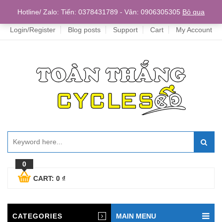
Home
Hotline/ Zalo: Tiến: 0378431789 - Vân: 0906305305
Bỏ qua
Login/Register
Blog posts
Support
Cart
My Account
0
CART:
0
₫
CATEGORIES
MAIN MENU