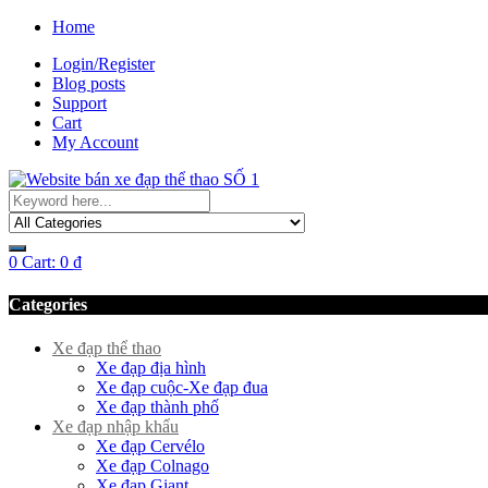
Home
Login/Register
Blog posts
Support
Cart
My Account
0
Cart:
0
₫
Categories
Xe đạp thể thao
Xe đạp địa hình
Xe đạp cuộc-Xe đạp đua
Xe đạp thành phố
Xe đạp nhập khẩu
Xe đạp Cervélo
Xe đạp Colnago
Xe đạp Giant