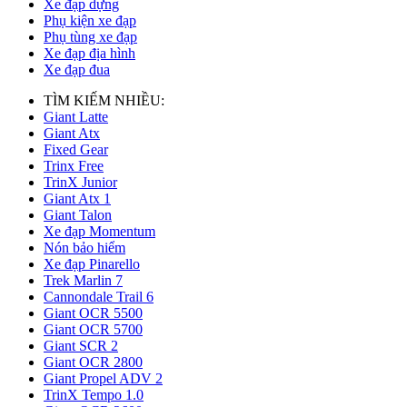
Xe đạp dựng
Phụ kiện xe đạp
Phụ tùng xe đạp
Xe đạp địa hình
Xe đạp đua
TÌM KIẾM NHIỀU:
Giant Latte
Giant Atx
Fixed Gear
Trinx Free
TrinX Junior
Giant Atx 1
Giant Talon
Xe đạp Momentum
Nón bảo hiểm
Xe đạp Pinarello
Trek Marlin 7
Cannondale Trail 6
Giant OCR 5500
Giant OCR 5700
Giant SCR 2
Giant OCR 2800
Giant Propel ADV 2
TrinX Tempo 1.0