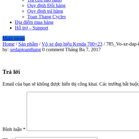
Quy định Đổi hàng
Quy định trả hàng
Toan Thang Cycles
Địa điểm mua hàng
Hỗ trợ – Support
Main menu
Home
/
Sản phẩm
/
Vỏ xe đạp hiệu Kenda 700×23
/
785_Vo-xe-dap-
785_Vo-
by:
xedaptoanthang
0 comment
Tháng Ba 7, 2017
xe-
Trả lời
dap-
hieu-
Email của bạn sẽ không được hiển thị công khai.
Các trường bắt buộ
Kenda-
700×23
Bình luận
*