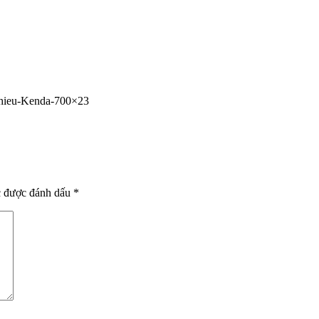
hieu-Kenda-700×23
c được đánh dấu
*