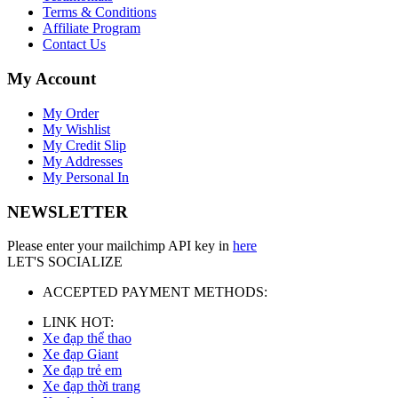
Terms & Conditions
Affiliate Program
Contact Us
My Account
My Order
My Wishlist
My Credit Slip
My Addresses
My Personal In
NEWSLETTER
Please enter your mailchimp API key in
here
LET'S SOCIALIZE
ACCEPTED PAYMENT METHODS:
LINK HOT:
Xe đạp thể thao
Xe đạp Giant
Xe đạp trẻ em
Xe đạp thời trang