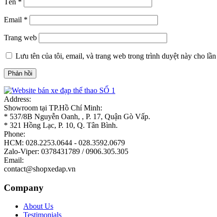
Tên
*
Email
*
Trang web
Lưu tên của tôi, email, và trang web trong trình duyệt này cho lần 
Address:
Showroom tại TP.Hồ Chí Minh:
* 537/8B Nguyễn Oanh, , P. 17, Quận Gò Vấp.
* 321 Hồng Lạc, P. 10, Q. Tân Bình.
Phone:
HCM: 028.2253.0644 - 028.3592.0679
Zalo-Viper: 0378431789 / 0906.305.305
Email:
contact@shopxedap.vn
Company
About Us
Testimonials