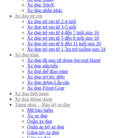
Xe đạp TrinX
Xe đạp nhập khác
Xe đạp trẻ em
Xe đạp trẻ em từ 2-4 tuổi
Xe đạp trẻ em từ 3-5 tuổi
Xe đạp trẻ em từ 4 đến 7 tuổi size 16
Xe đạp trẻ em từ 5 đến 8 tuổi size 18
Xe đạp trẻ em từ 6 đến 11 tuổi size 20
Xe đạp trẻ em từ 1.5m trở xuống size 24
Xe đạp khác
Xe đạp đã qua sử dụng-Second Hand
Xe đạp gấp/xếp
Xe đạp thể thao mini
Xe đạp trợ lực điện
Xe đạp dựng-Lắp ráp
Xe đạp Fixed Gear
Xe đạp thời trang
Xe đạp thông dụng
Trang phục – Bảo hộ xe đạp
Mũ bảo hiểm
Áo xe đạp
Quần xe đạp
Quần áo bộ xe đạp
Găng tay xe đạp
Giày xe đạp