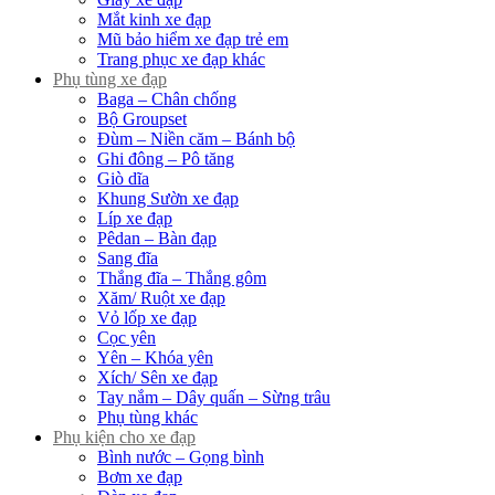
Mắt kinh xe đạp
Mũ bảo hiểm xe đạp trẻ em
Trang phục xe đạp khác
Phụ tùng xe đạp
Baga – Chân chống
Bộ Groupset
Đùm – Niền căm – Bánh bộ
Ghi đông – Pô tăng
Giò dĩa
Khung Sườn xe đạp
Líp xe đạp
Pêdan – Bàn đạp
Sang đĩa
Thắng đĩa – Thắng gôm
Xăm/ Ruột xe đạp
Vỏ lốp xe đạp
Cọc yên
Yên – Khóa yên
Xích/ Sên xe đạp
Tay nắm – Dây quấn – Sừng trâu
Phụ tùng khác
Phụ kiện cho xe đạp
Bình nước – Gọng bình
Bơm xe đạp