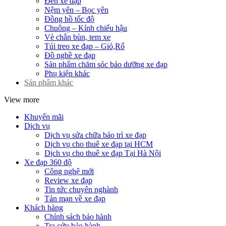
Đèn xe đạp
Nệm yên – Bọc yên
Đồng hồ tốc độ
Chuông – Kính chiếu hậu
Vè chắn bùn, tem xe
Túi treo xe đạp – Giỏ,Rổ
Đồ nghề xe đạp
Sản phẩm chăm sóc bảo dưỡng xe đạp
Phụ kiện khác
Sản phẩm khác
View more
Khuyến mãi
Dịch vụ
Dịch vụ sửa chữa bảo trì xe đạp
Dịch vụ cho thuê xe đạp tại HCM
Dịch vụ cho thuê xe đạp Tại Hà Nội
Xe đạp 360 độ
Công nghệ mới
Review xe đạp
Tin tức chuyên nghành
Tản mạn về xe đạp
Khách hàng
Chính sách bảo hành
Tra cứu bảo hành