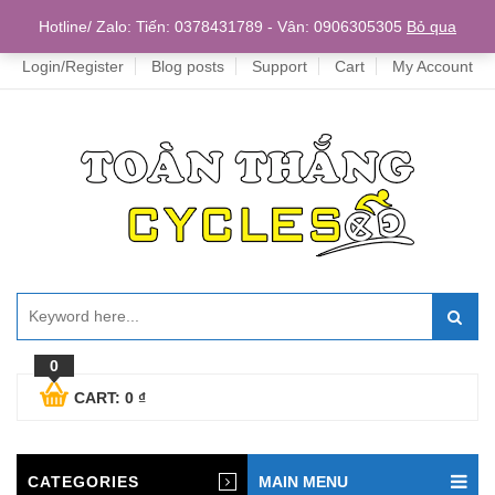
Home
Hotline/ Zalo: Tiến: 0378431789 - Vân: 0906305305
Bỏ qua
Login/Register
Blog posts
Support
Cart
My Account
0
CART:
0
₫
CATEGORIES
MAIN MENU