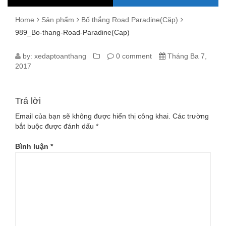
Home
Sản phẩm
Bố thắng Road Paradine(Cặp)
989_Bo-thang-Road-Paradine(Cap)
989_BO-
by:
xedaptoanthang
0 comment
Tháng Ba 7,
2017
THANG-
ROAD-
Trả lời
PARADINE(CAP)
Email của bạn sẽ không được hiển thị công khai.
Các trường
bắt buộc được đánh dấu
*
Bình luận
*