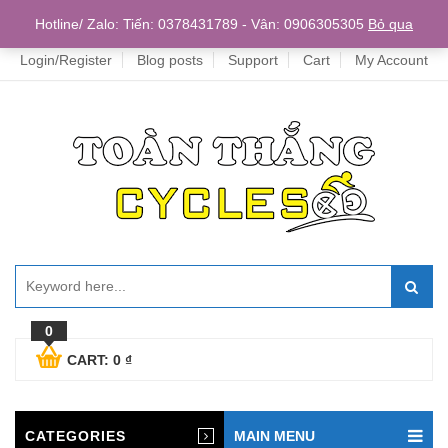
Home
Hotline/ Zalo: Tiến: 0378431789 - Vân: 0906305305
Bỏ qua
Login/Register
Blog posts
Support
Cart
My Account
0
CART:
0
₫
CATEGORIES
MAIN MENU