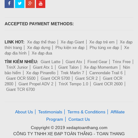
ACCEPTED PAYMENT METHODS:
LINK HOT:
Xe đạp thể thao
Xe đạp Giant
Xe đạp trẻ em
Xe đạp
thời trang
Xe đạp dựng
Phụ kiện xe đạp
Phụ tùng xe đạp
Xe
đạp địa hình
Xe đạp đua
TÌM KIẾM NHIỀU:
Giant Latte
Giant Atx
Fixed Gear
Trinx Free
TrinX Junior
Giant Atx 1
Giant Talon
Xe đạp Momentum
Nón
bảo hiểm
Xe đạp Pinarello
Trek Marlin 7
Cannondale Trail 6
Giant OCR 5500
Giant OCR 5700
Giant SCR 2
Giant OCR
2800
Giant Propel ADV 2
TrinX Tempo 1.0
Giant OCR 2600
Giant TCR 6700
About Us
Testimonials
Terms & Conditions
Affiliate
Program
Contact Us
Copyright © 2019 xedaptoanthang.com
CÔNG TY TNHH XE ĐẠP TOÀN THẮNG - TOAN THANG