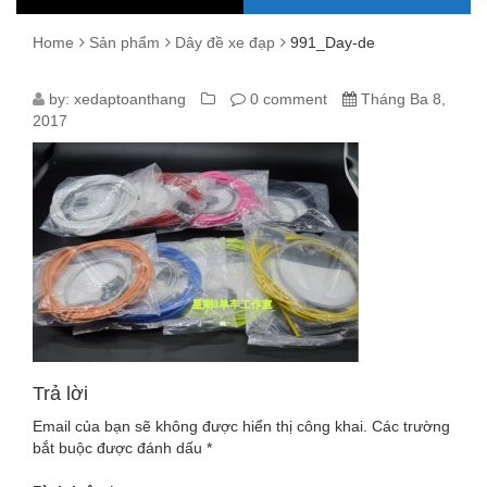
Home
Sản phẩm
Dây đề xe đạp
991_Day-de
991_DAY-
by:
xedaptoanthang
0 comment
Tháng Ba 8,
2017
DE
Trả lời
Email của bạn sẽ không được hiển thị công khai.
Các trường
bắt buộc được đánh dấu
*