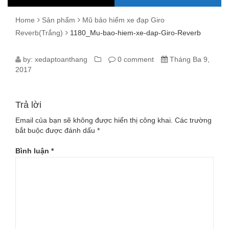
Home
Sản phẩm
Mũ bảo hiểm xe đạp Giro
Reverb(Trắng)
1180_Mu-bao-hiem-xe-dap-Giro-Reverb
1180_MU-
by:
xedaptoanthang
0 comment
Tháng Ba 9,
2017
BAO-
HIEM-
Trả lời
XE-
Email của bạn sẽ không được hiển thị công khai.
Các trường
bắt buộc được đánh dấu
*
DAP-
Bình luận
*
GIRO-
REVERB