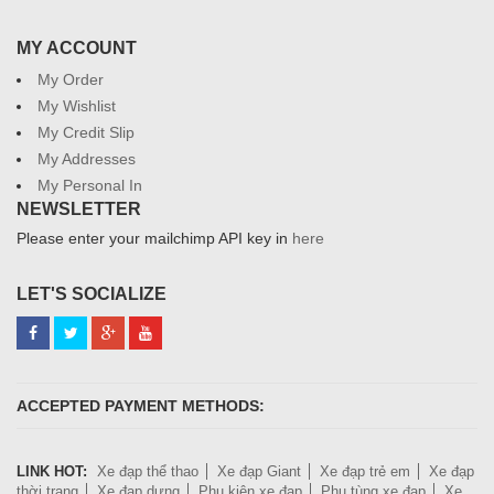
MY ACCOUNT
My Order
My Wishlist
My Credit Slip
My Addresses
My Personal In
NEWSLETTER
Please enter your mailchimp API key in
here
LET'S SOCIALIZE
ACCEPTED PAYMENT METHODS:
LINK HOT:
Xe đạp thể thao
Xe đạp Giant
Xe đạp trẻ em
Xe đạp
thời trang
Xe đạp dựng
Phụ kiện xe đạp
Phụ tùng xe đạp
Xe