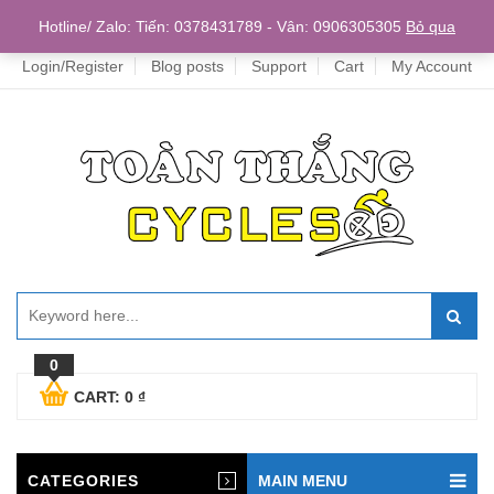
Home
Hotline/ Zalo: Tiến: 0378431789 - Vân: 0906305305
Bỏ qua
Login/Register
Blog posts
Support
Cart
My Account
0
CART:
0
₫
CATEGORIES
MAIN MENU