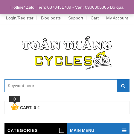
Home
Hotline/ Zalo: Tiến: 0378431789 - Vân: 0906305305
Bỏ qua
Login/Register
Blog posts
Support
Cart
My Account
0
CART:
0
₫
CATEGORIES
MAIN MENU