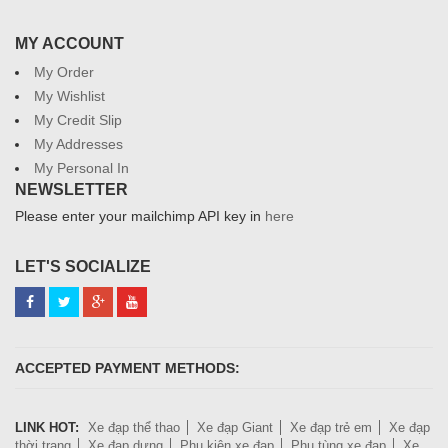
MY ACCOUNT
My Order
My Wishlist
My Credit Slip
My Addresses
My Personal In
NEWSLETTER
Please enter your mailchimp API key in
here
LET'S SOCIALIZE
ACCEPTED PAYMENT METHODS:
LINK HOT:
Xe đạp thể thao
Xe đạp Giant
Xe đạp trẻ em
Xe đạp
thời trang
Xe đạp dựng
Phụ kiện xe đạp
Phụ tùng xe đạp
Xe