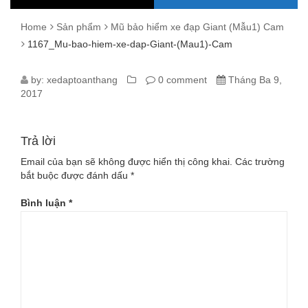
Home
Sản phẩm
Mũ bảo hiểm xe đạp Giant (Mẫu1) Cam
1167_Mu-bao-hiem-xe-dap-Giant-(Mau1)-Cam
1167_MU-
by:
xedaptoanthang
0 comment
Tháng Ba 9,
2017
BAO-
HIEM-
Trả lời
XE-
Email của bạn sẽ không được hiển thị công khai.
Các trường
bắt buộc được đánh dấu
*
DAP-
Bình luận
*
GIANT-
(MAU1)-
CAM