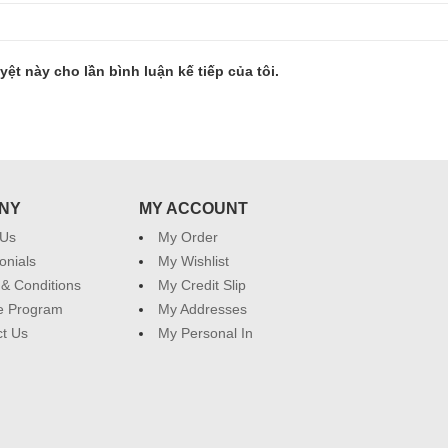
yệt này cho lần bình luận kế tiếp của tôi.
NY
MY ACCOUNT
 Us
My Order
onials
My Wishlist
& Conditions
My Credit Slip
ate Program
My Addresses
t Us
My Personal In