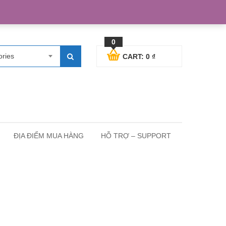
egister
Blog posts
Support
Cart
My Account
0
ories
CART:
0
₫
ĐỊA ĐIỂM MUA HÀNG
HỖ TRỢ – SUPPORT