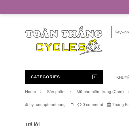
Home
CATEGORIES
KHUYẾ
Home
Sản phẩm
Mũ bảo hiểm trung (Cam)
1166_MU-
by:
xedaptoanthang
0 comment
Tháng Ba
BAO-
Trả lời
HIEM-