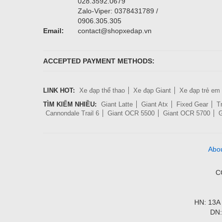
028.3592.0679
Zalo-Viper: 0378431789 /
0906.305.305
Email:
contact@shopxedap.vn
ACCEPTED PAYMENT METHODS:
LINK HOT:
Xe đạp thể thao
Xe đạp Giant
Xe đạp trẻ em
TÌM KIẾM NHIỀU:
Giant Latte
Giant Atx
Fixed Gear
T
Cannondale Trail 6
Giant OCR 5500
Giant OCR 5700
G
Abo
C
HN: 13A 
DN: