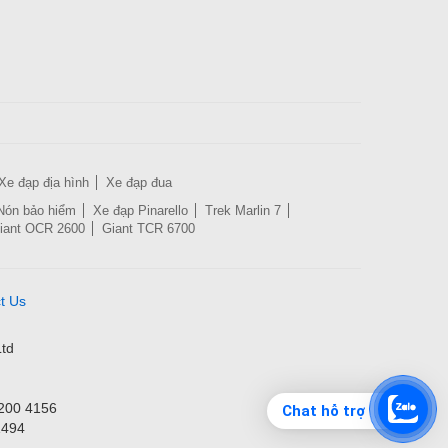
Xe đạp địa hình
Xe đạp đua
Nón bảo hiểm
Xe đạp Pinarello
Trek Marlin 7
iant OCR 2600
Giant TCR 6700
t Us
td
3200 4156
Chat hỗ trợ
1494