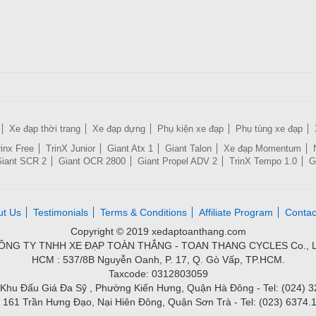
Xe đạp thời trang
Xe đạp dựng
Phụ kiện xe đạp
Phụ tùng xe đạp
rinx Free
TrinX Junior
Giant Atx 1
Giant Talon
Xe đạp Momentum
iant SCR 2
Giant OCR 2800
Giant Propel ADV 2
TrinX Tempo 1.0
G
ut Us
Testimonials
Terms & Conditions
Affiliate Program
Contac
Copyright © 2019 xedaptoanthang.com
ÔNG TY TNHH XE ĐẠP TOÀN THẮNG - TOAN THANG CYCLES Co., L
HCM : 537/8B Nguyễn Oanh, P. 17, Q. Gò Vấp, TP.HCM.
Taxcode: 0312803059
Khu Đấu Giá Đa Sỹ , Phường Kiến Hưng, Quận Hà Đông - Tel: (024) 
 161 Trần Hưng Đạo, Nại Hiên Đông, Quận Sơn Trà - Tel: (023) 6374.