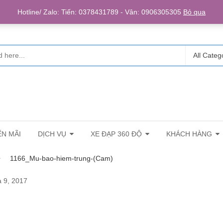
Login/R
Hotline/ Zalo: Tiến: 0378431789 - Vân: 0906305305
Bỏ qua
All Categ
N MÃI
DỊCH VỤ
XE ĐẠP 360 ĐỘ
KHÁCH HÀNG
1166_Mu-bao-hiem-trung-(Cam)
 9, 2017