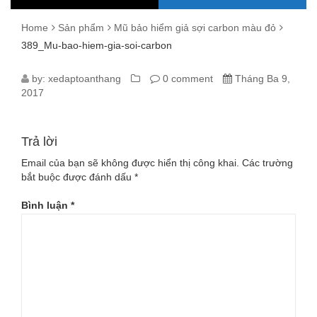
Home
Sản phẩm
Mũ bảo hiểm giả sợi carbon màu đỏ
389_Mu-bao-hiem-gia-soi-carbon
389_MU-
by:
xedaptoanthang
0 comment
Tháng Ba 9,
2017
BAO-
HIEM-
Trả lời
GIA-
Email của bạn sẽ không được hiển thị công khai.
Các trường
bắt buộc được đánh dấu
*
SOI-
Bình luận
*
CARBON