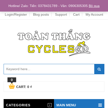
Home
Hotline/ Zalo: Tiến: 0378431789 - Vân: 0906305305
Bỏ qua
Login/Register
Blog posts
Support
Cart
My Account
0
CART:
0
₫
CATEGORIES
MAIN MENU