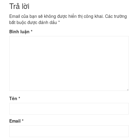
Trả lời
DAP-
Email của bạn sẽ không được hiển thị công khai.
Các trường
NALINI(-
bắt buộc được đánh dấu
*
Bình luận
*
MAU-
4)
Tên
*
Email
*