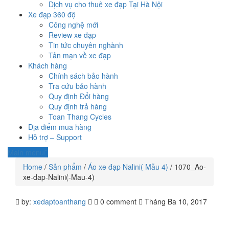
Dịch vụ cho thuê xe đạp Tại Hà Nội
Xe đạp 360 độ
Công nghệ mới
Review xe đạp
Tin tức chuyên nghành
Tản mạn về xe đạp
Khách hàng
Chính sách bảo hành
Tra cứu bảo hành
Quy định Đổi hàng
Quy định trả hàng
Toan Thang Cycles
Địa điểm mua hàng
Hỗ trợ – Support
Main menu
Home
/
Sản phẩm
/
Áo xe đạp Nalini( Mẫu 4)
/
1070_Ao-
xe-dap-Nalini(-Mau-4)
by:
xedaptoanthang
0 comment
Tháng Ba 10, 2017
1070_AO-
XE-