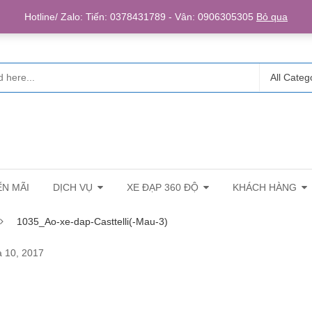
Login/R
Hotline/ Zalo: Tiến: 0378431789 - Vân: 0906305305
Bỏ qua
All Categ
N MÃI
DỊCH VỤ
XE ĐẠP 360 ĐỘ
KHÁCH HÀNG
1035_Ao-xe-dap-Casttelli(-Mau-3)
 10, 2017