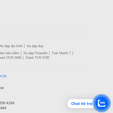
Xe đạp địa hình
Xe đạp đua
Nón bảo hiểm
Xe đạp Pinarello
Trek Marlin 7
iant OCR 2600
Giant TCR 6700
t Us
td
3200 4156
Chat hỗ trợ
1494