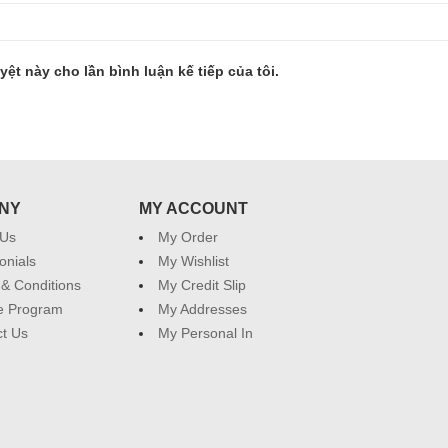
yệt này cho lần bình luận kế tiếp của tôi.
NY
MY ACCOUNT
 Us
My Order
onials
My Wishlist
& Conditions
My Credit Slip
ate Program
My Addresses
t Us
My Personal In