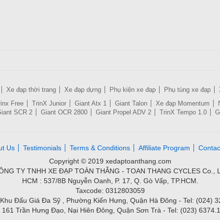
Xe đạp thời trang
Xe đạp dựng
Phụ kiện xe đạp
Phụ tùng xe đạp
rinx Free
TrinX Junior
Giant Atx 1
Giant Talon
Xe đạp Momentum
iant SCR 2
Giant OCR 2800
Giant Propel ADV 2
TrinX Tempo 1.0
G
ut Us
Testimonials
Terms & Conditions
Affiliate Program
Contac
Copyright © 2019 xedaptoanthang.com
ÔNG TY TNHH XE ĐẠP TOÀN THẮNG - TOAN THANG CYCLES Co., L
HCM : 537/8B Nguyễn Oanh, P. 17, Q. Gò Vấp, TP.HCM.
Taxcode: 0312803059
Khu Đấu Giá Đa Sỹ , Phường Kiến Hưng, Quận Hà Đông - Tel: (024) 
 161 Trần Hưng Đạo, Nại Hiên Đông, Quận Sơn Trà - Tel: (023) 6374.