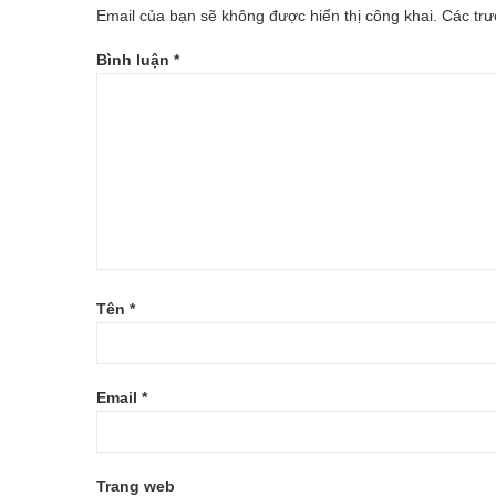
Email của bạn sẽ không được hiển thị công khai.
Các tr
CASTTELLI(-
Bình luận
*
MAU-
3)
Tên
*
Email
*
Trang web