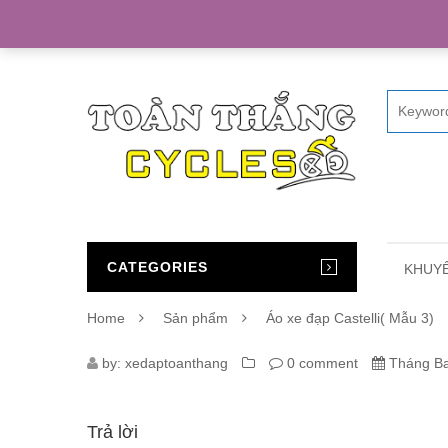
Home
CATEGORIES
KHUYẾ
Home
Sản phẩm
Áo xe đạp Castelli( Mẫu 3)
1035_AO-
by:
xedaptoanthang
0 comment
Tháng Ba
XE-
Trả lời
DAP-