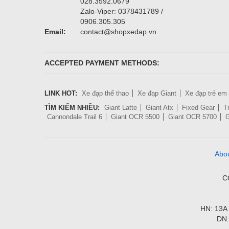
028.3592.0679
Zalo-Viper: 0378431789 /
0906.305.305
Email:
contact@shopxedap.vn
ACCEPTED PAYMENT METHODS:
LINK HOT:
Xe đạp thể thao
Xe đạp Giant
Xe đạp trẻ em
TÌM KIẾM NHIỀU:
Giant Latte
Giant Atx
Fixed Gear
T
Cannondale Trail 6
Giant OCR 5500
Giant OCR 5700
G
Abo
C
HN: 13A 
DN: