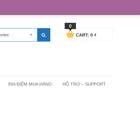
egister
Blog posts
Support
Cart
My Account
0
ories
CART:
0
₫
ĐỊA ĐIỂM MUA HÀNG
HỖ TRỢ – SUPPORT