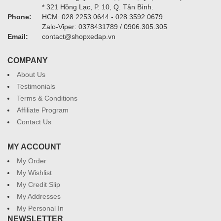
* 321 Hồng Lạc, P. 10, Q. Tân Bình.
Phone:
HCM: 028.2253.0644 - 028.3592.0679
Zalo-Viper: 0378431789 / 0906.305.305
Email:
contact@shopxedap.vn
COMPANY
About Us
Testimonials
Terms & Conditions
Affiliate Program
Contact Us
MY ACCOUNT
My Order
My Wishlist
My Credit Slip
My Addresses
My Personal In
NEWSLETTER