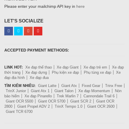
Please enter your mailchimp API key in
here
LET'S SOCIALIZE
ACCEPTED PAYMENT METHODS:
LINK HOT:
Xe đạp thể thao
Xe đạp Giant
Xe đạp trẻ em
Xe đạp
thời trang
Xe đạp dựng
Phụ kiện xe đạp
Phụ tùng xe đạp
Xe
đạp địa hình
Xe đạp đua
TÌM KIẾM NHIỀU:
Giant Latte
Giant Atx
Fixed Gear
Trinx Free
TrinX Junior
Giant Atx 1
Giant Talon
Xe đạp Momentum
Nón
bảo hiểm
Xe đạp Pinarello
Trek Marlin 7
Cannondale Trail 6
Giant OCR 5500
Giant OCR 5700
Giant SCR 2
Giant OCR
2800
Giant Propel ADV 2
TrinX Tempo 1.0
Giant OCR 2600
Giant TCR 6700