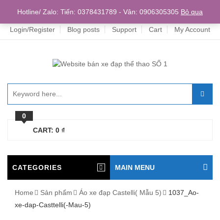
Home
Hotline/ Zalo: Tiến: 0378431789 - Vân: 0906305305
Bỏ qua
Login/Register
Blog posts
Support
Cart
My Account
0
CART:
0
₫
CATEGORIES
MAIN MENU
Home
Sản phẩm
Áo xe đạp Castelli( Mẫu 5)
1037_Ao-
xe-dap-Casttelli(-Mau-5)