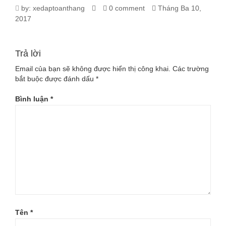
1037_AO-
by:
xedaptoanthang
0 comment
Tháng Ba 10,
2017
XE-
DAP-
Trả lời
CASTTELLI(-
Email của bạn sẽ không được hiển thị công khai.
Các trường
bắt buộc được đánh dấu
*
MAU-
Bình luận
*
5)
Tên
*