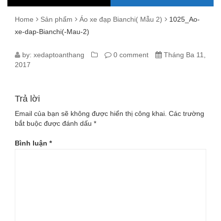
Home
Sản phẩm
Áo xe đạp Bianchi( Mẫu 2)
1025_Ao-
xe-dap-Bianchi(-Mau-2)
1025_AO-
by:
xedaptoanthang
0 comment
Tháng Ba 11,
2017
XE-
DAP-
Trả lời
BIANCHI(-
Email của bạn sẽ không được hiển thị công khai.
Các trường
bắt buộc được đánh dấu
*
MAU-
Bình luận
*
2)