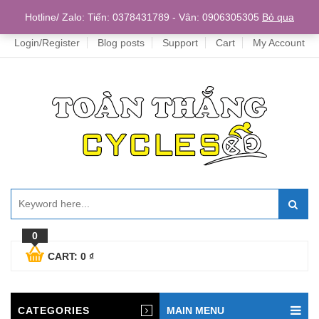
Home
Hotline/ Zalo: Tiến: 0378431789 - Vân: 0906305305
Bỏ qua
Login/Register
Blog posts
Support
Cart
My Account
0
CART:
0
₫
CATEGORIES
MAIN MENU