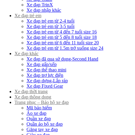
Xe đạp TrinX
Xe đạp nhập khác
Xe đạp trẻ em
Xe đạp trẻ em từ 2-4 tuổi
Xe đạp trẻ em từ 3-5 tuổi
Xe đạp trẻ em từ 4 đến 7 tuổi size 16
Xe đạp trẻ em từ 5 đến 8 tuổi size 18
Xe đạp trẻ em từ 6 đến 11 tuổi size 20
Xe đạp trẻ em từ 1.5m trở xuống size 24
Xe đạp khác
Xe đạp đã qua sử dụng-Second Hand
Xe đạp gấp/xếp
Xe đạp thể thao mini
Xe đạp trợ lực điện
Xe đạp dựng-Lắp ráp
Xe đạp Fixed Gear
Xe đạp thời trang
Xe đạp thông dụng
Trang phục – Bảo hộ xe đạp
Mũ bảo hiểm
Áo xe đạp
Quần xe đạp
Quần áo bộ xe đạp
Găng tay xe đạp
Giày xe đạp