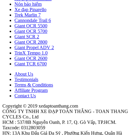
Nón bảo hiểm
Xe đạp Pinarello
Trek Marlin 7
Cannondale Trail 6
Giant OCR 5500
Giant OCR 5700
Giant SCR 2
Giant OCR 2800
Giant Propel ADV 2
TrinX Tempo 1.0
Giant OCR 2600
Giant TCR 6700
About Us
Testimonials
Terms & Conditions
Affiliate Program
Contact Us
Copyright © 2019 xedaptoanthang.com
CÔNG TY TNHH XE ĐẠP TOÀN THẮNG - TOAN THANG
CYCLES Co., Ltd
HCM : 537/8B Nguyễn Oanh, P. 17, Q. Gò Vấp, TP.HCM.
Taxcode: 0312803059
HN: 13A Khu Đấu Giá Đa Sỹ , Phường Kiến Hưng, Quận Hà