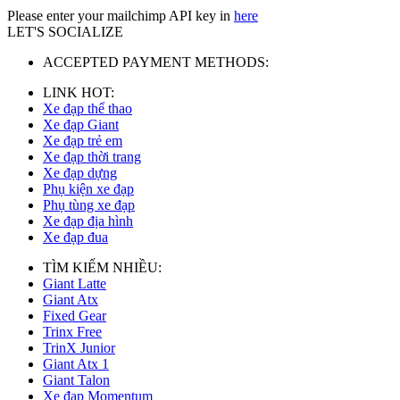
Please enter your mailchimp API key in
here
LET'S SOCIALIZE
ACCEPTED PAYMENT METHODS:
LINK HOT:
Xe đạp thể thao
Xe đạp Giant
Xe đạp trẻ em
Xe đạp thời trang
Xe đạp dựng
Phụ kiện xe đạp
Phụ tùng xe đạp
Xe đạp địa hình
Xe đạp đua
TÌM KIẾM NHIỀU:
Giant Latte
Giant Atx
Fixed Gear
Trinx Free
TrinX Junior
Giant Atx 1
Giant Talon
Xe đạp Momentum