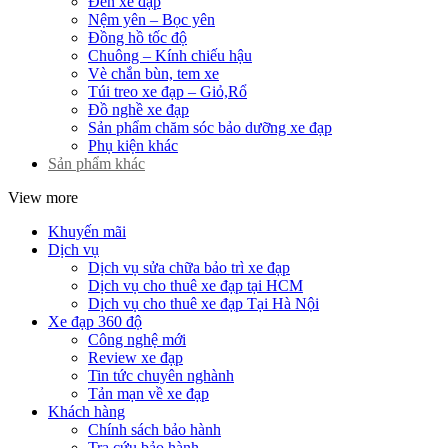
Đèn xe đạp
Nệm yên – Bọc yên
Đồng hồ tốc độ
Chuông – Kính chiếu hậu
Vè chắn bùn, tem xe
Túi treo xe đạp – Giỏ,Rổ
Đồ nghề xe đạp
Sản phẩm chăm sóc bảo dưỡng xe đạp
Phụ kiện khác
Sản phẩm khác
View more
Khuyến mãi
Dịch vụ
Dịch vụ sửa chữa bảo trì xe đạp
Dịch vụ cho thuê xe đạp tại HCM
Dịch vụ cho thuê xe đạp Tại Hà Nội
Xe đạp 360 độ
Công nghệ mới
Review xe đạp
Tin tức chuyên nghành
Tản mạn về xe đạp
Khách hàng
Chính sách bảo hành
Tra cứu bảo hành