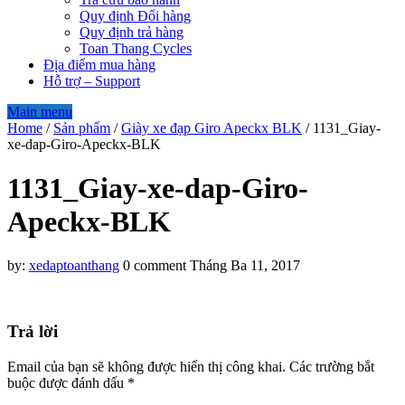
Quy định Đổi hàng
Quy định trả hàng
Toan Thang Cycles
Địa điểm mua hàng
Hỗ trợ – Support
Main menu
Home
/
Sản phẩm
/
Giày xe đạp Giro Apeckx BLK
/
1131_Giay-
xe-dap-Giro-Apeckx-BLK
1131_Giay-xe-dap-Giro-
Apeckx-BLK
by:
xedaptoanthang
0 comment
Tháng Ba 11, 2017
Trả lời
Email của bạn sẽ không được hiển thị công khai.
Các trường bắt
buộc được đánh dấu
*