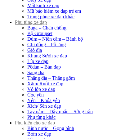
Mắt kinh xe đạp
Mũ bảo hiểm xe đạp trẻ em
Trang phục xe đạp khác
Phụ tùng xe đạp
Baga – Chân chống
Bộ Groupset
Đùm – Niền căm – Bánh bộ
Ghi đông – Pô tăng
Giò dĩa
Khung Sườn xe đạp
Líp xe đạp
Pêdan – Bàn đạp
Sang đĩa
Thắng đĩa – Thắng gôm
Xăm/ Ruột xe đạp
Vỏ lốp xe đạp
Cọc yên
Yên – Khóa yên
Xích/ Sên xe đạp
Tay nắm – Dây quấn – Sừng trâu
Phụ tùng khác
Phụ kiện cho xe đạp
Bình nước – Gọng bình
Bơm xe đạp