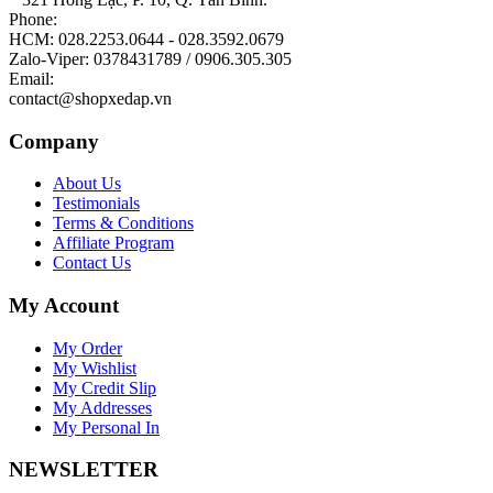
Phone:
HCM: 028.2253.0644 - 028.3592.0679
Zalo-Viper: 0378431789 / 0906.305.305
Email:
contact@shopxedap.vn
Company
About Us
Testimonials
Terms & Conditions
Affiliate Program
Contact Us
My Account
My Order
My Wishlist
My Credit Slip
My Addresses
My Personal In
NEWSLETTER