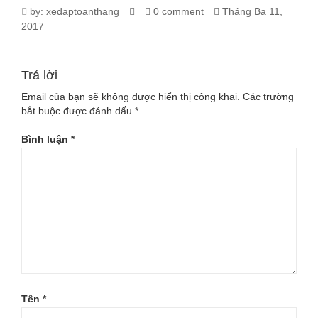
1093_ONG-
by:
xedaptoanthang
0 comment
Tháng Ba 11,
2017
TAY-
CHE-
Trả lời
NANG-
Email của bạn sẽ không được hiển thị công khai.
Các trường
bắt buộc được đánh dấu
*
DISCOVERY
Bình luận
*
Tên
*