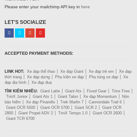
Please enter your mailchimp API key in
here
LET'S SOCIALIZE
ACCEPTED PAYMENT METHODS:
LINK HOT:
Xe đạp thể thao
Xe đạp Giant
Xe đạp trẻ em
Xe đạp
thời trang
Xe đạp dựng
Phụ kiện xe đạp
Phụ tùng xe đạp
Xe
đạp địa hình
Xe đạp đua
TÌM KIẾM NHIỀU:
Giant Latte
Giant Atx
Fixed Gear
Trinx Free
TrinX Junior
Giant Atx 1
Giant Talon
Xe đạp Momentum
Nón
bảo hiểm
Xe đạp Pinarello
Trek Marlin 7
Cannondale Trail 6
Giant OCR 5500
Giant OCR 5700
Giant SCR 2
Giant OCR
2800
Giant Propel ADV 2
TrinX Tempo 1.0
Giant OCR 2600
Giant TCR 6700