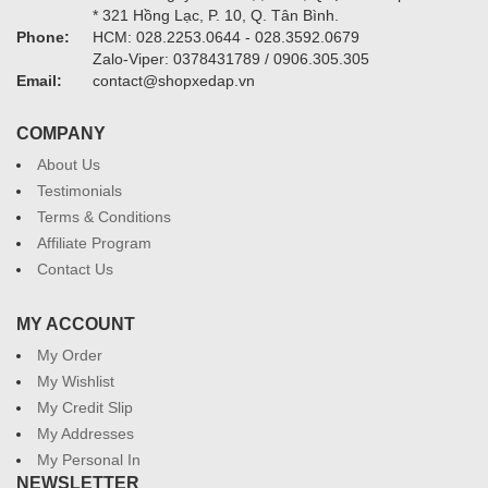
* 321 Hồng Lạc, P. 10, Q. Tân Bình.
Phone:
HCM: 028.2253.0644 - 028.3592.0679
Zalo-Viper: 0378431789 / 0906.305.305
Email:
contact@shopxedap.vn
COMPANY
About Us
Testimonials
Terms & Conditions
Affiliate Program
Contact Us
MY ACCOUNT
My Order
My Wishlist
My Credit Slip
My Addresses
My Personal In
NEWSLETTER