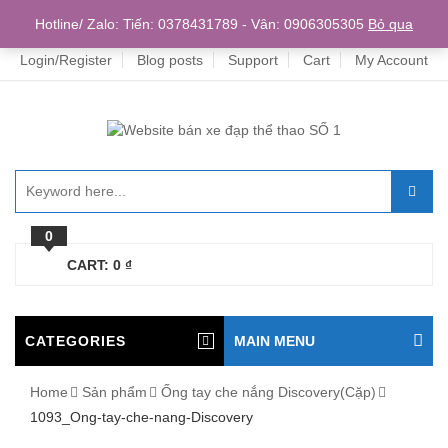
Home
Hotline/ Zalo: Tiến: 0378431789 - Vân: 0906305305
Bỏ qua
Login/Register
Blog posts
Support
Cart
My Account
0
CART:
0
₫
CATEGORIES
MAIN MENU
Home
Sản phẩm
Ống tay che nắng Discovery(Cặp)
1093_Ong-tay-che-nang-Discovery