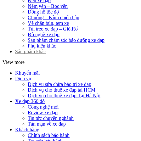
Đèn xe đạp
Nệm yên – Bọc yên
Đồng hồ tốc độ
Chuông – Kính chiếu hậu
Vè chắn bùn, tem xe
Túi treo xe đạp – Giỏ,Rổ
Đồ nghề xe đạp
Sản phẩm chăm sóc bảo dưỡng xe đạp
Phụ kiện khác
Sản phẩm khác
View more
Khuyến mãi
Dịch vụ
Dịch vụ sửa chữa bảo trì xe đạp
Dịch vụ cho thuê xe đạp tại HCM
Dịch vụ cho thuê xe đạp Tại Hà Nội
Xe đạp 360 độ
Công nghệ mới
Review xe đạp
Tin tức chuyên nghành
Tản mạn về xe đạp
Khách hàng
Chính sách bảo hành
Tra cứu bảo hành