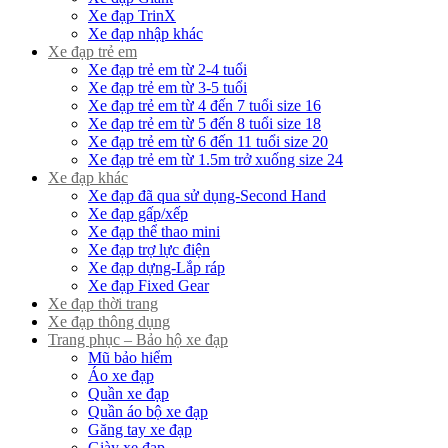
Xe đạp TrinX
Xe đạp nhập khác
Xe đạp trẻ em
Xe đạp trẻ em từ 2-4 tuổi
Xe đạp trẻ em từ 3-5 tuổi
Xe đạp trẻ em từ 4 đến 7 tuổi size 16
Xe đạp trẻ em từ 5 đến 8 tuổi size 18
Xe đạp trẻ em từ 6 đến 11 tuổi size 20
Xe đạp trẻ em từ 1.5m trở xuống size 24
Xe đạp khác
Xe đạp đã qua sử dụng-Second Hand
Xe đạp gấp/xếp
Xe đạp thể thao mini
Xe đạp trợ lực điện
Xe đạp dựng-Lắp ráp
Xe đạp Fixed Gear
Xe đạp thời trang
Xe đạp thông dụng
Trang phục – Bảo hộ xe đạp
Mũ bảo hiểm
Áo xe đạp
Quần xe đạp
Quần áo bộ xe đạp
Găng tay xe đạp
Giày xe đạp