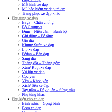
Mắt kinh xe đạp
Mũ bảo hiểm xe đạp trẻ em
Trang phục xe đạp khác
Phụ tùng xe đạp
Baga – Chân chống
Bộ Groupset
Đùm – Niền căm – Bánh bộ
Ghi đông – Pô tăng
Giò dĩa
Khung Sườn xe đạp
Líp xe đạp
Pêdan – Bàn đạp
Sang đĩa
Thắng đĩa – Thắng gôm
Xăm/ Ruột xe đạp
Vỏ lốp xe đạp
Cọc yên
Yên – Khóa yên
Xích/ Sên xe đạp
Tay nắm – Dây quấn – Sừng trâu
Phụ tùng khác
Phụ kiện cho xe đạp
Bình nước – Gọng bình
Bơm xe đạp