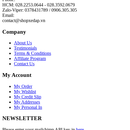
HCM: 028.2253.0644 - 028.3592.0679
Zalo-Viper: 0378431789 / 0906.305.305
Email:
contact@shopxedap.vn
Company
About Us
Testimonials
Terms & Conditions
Affiliate Program
Contact Us
My Account
My Order
My Wishlist
My Credit Slip
My Addresses
My Personal In
NEWSLETTER
Please enter your mailchimp API key in
here