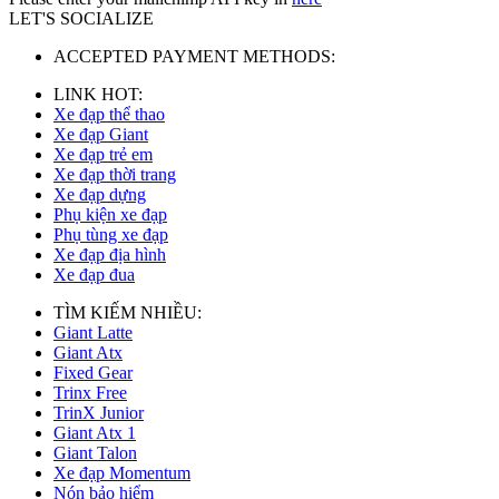
LET'S SOCIALIZE
ACCEPTED PAYMENT METHODS:
LINK HOT:
Xe đạp thể thao
Xe đạp Giant
Xe đạp trẻ em
Xe đạp thời trang
Xe đạp dựng
Phụ kiện xe đạp
Phụ tùng xe đạp
Xe đạp địa hình
Xe đạp đua
TÌM KIẾM NHIỀU:
Giant Latte
Giant Atx
Fixed Gear
Trinx Free
TrinX Junior
Giant Atx 1
Giant Talon
Xe đạp Momentum
Nón bảo hiểm