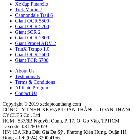
Xe đạp Pinarello
Trek Marlin 7
Cannondale Trail 6
Giant OCR 5500
Giant OCR 5700
Giant SCR 2
Giant OCR 2800
Giant Propel ADV 2
TrinX Tempo 1.0
Giant OCR 2600
Giant TCR 6700
About Us
Testimonials
Terms & Conditions
Affiliate Program
Contact Us
Copyright © 2019 xedaptoanthang.com
CÔNG TY TNHH XE ĐẠP TOÀN THẮNG - TOAN THANG
CYCLES Co., Ltd
HCM : 537/8B Nguyễn Oanh, P. 17, Q. Gò Vấp, TP.HCM.
Taxcode: 0312803059
HN: 13A Khu Đấu Giá Đa Sỹ , Phường Kiến Hưng, Quận Hà
Đông - Tel: (024) 3200 4156