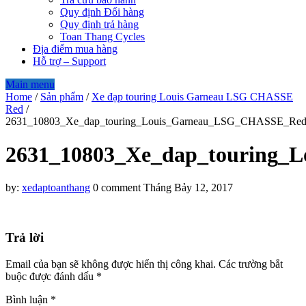
Quy định Đổi hàng
Quy định trả hàng
Toan Thang Cycles
Địa điểm mua hàng
Hỗ trợ – Support
Main menu
Home
/
Sản phẩm
/
Xe đạp touring Louis Garneau LSG CHASSE
Red
/
2631_10803_Xe_dap_touring_Louis_Garneau_LSG_CHASSE_Re
2631_10803_Xe_dap_touring
by:
xedaptoanthang
0 comment
Tháng Bảy 12, 2017
Trả lời
Email của bạn sẽ không được hiển thị công khai.
Các trường bắt
buộc được đánh dấu
*
Bình luận
*