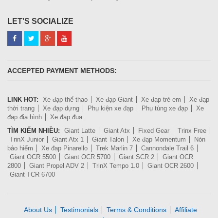
LET'S SOCIALIZE
ACCEPTED PAYMENT METHODS:
LINK HOT:
Xe đạp thể thao
Xe đạp Giant
Xe đạp trẻ em
Xe đạp
thời trang
Xe đạp dựng
Phụ kiện xe đạp
Phụ tùng xe đạp
Xe
đạp địa hình
Xe đạp đua
TÌM KIẾM NHIỀU:
Giant Latte
Giant Atx
Fixed Gear
Trinx Free
TrinX Junior
Giant Atx 1
Giant Talon
Xe đạp Momentum
Nón
bảo hiểm
Xe đạp Pinarello
Trek Marlin 7
Cannondale Trail 6
Giant OCR 5500
Giant OCR 5700
Giant SCR 2
Giant OCR
2800
Giant Propel ADV 2
TrinX Tempo 1.0
Giant OCR 2600
Giant TCR 6700
About Us
Testimonials
Terms & Conditions
Affiliate