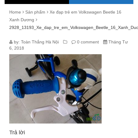
Home
Sản phẩm
Xe đạp trẻ em Volkswagen Beetle 16
Xanh Dương
2928_13193_Xe_dap_tre_em_Volkswagen_Beetle_16_Xanh_Du
2928_13193_XE_DAP_TRE_EM_VO
by:
Toàn Thắng Hà Nội
0 comment
Tháng Tư
6, 2018
Trả lời