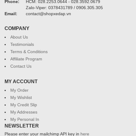
Phone:
HCM: 028.2253.0644 - 028.3592.0679
Zalo-Viper: 0378431789 / 0906.305.305
Email:
contact@shopxedap.vn
COMPANY
About Us
Testimonials
Terms & Conditions
Affiliate Program
Contact Us
MY ACCOUNT
My Order
My Wishlist
My Credit Slip
My Addresses
My Personal In
NEWSLETTER
Please enter your mailchimp API key in
here