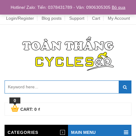
Home
Hotline/ Zalo: Tiến: 0378431789 - Vân: 0906305305
Bỏ qua
Login/Register
Blog posts
Support
Cart
My Account
0
CART:
0
₫
CATEGORIES
MAIN MENU